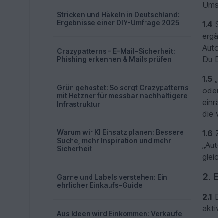
Umsa
Stricken und Häkeln in Deutschland:
Ergebnisse einer DIY-Umfrage 2025
1.4
S
erg
Auto
Crazypatterns – E-Mail-Sicherheit:
Du D
Phishing erkennen & Mails prüfen
1.5
„
Grün gehostet: So sorgt Crazypatterns
oder
mit Hetzner für messbar nachhaltigere
einr
Infrastruktur
die 
Warum wir KI Einsatz planen: Bessere
1.6
Z
Suche, mehr Inspiration und mehr
„Aut
Sicherheit
glei
2. 
Garne und Labels verstehen: Ein
ehrlicher Einkaufs-Guide
2.1
D
akti
Aus Ideen wird Einkommen: Verkaufe