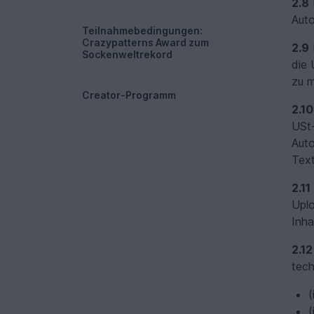
2.8
Auto
Teilnahmebedingungen:
Crazypatterns Award zum
2.9
Sockenweltrekord
die
zu 
Creator-Programm
2.10
USt-
Auto
Text
2.11
Uplo
Inha
2.12
tech
(
(