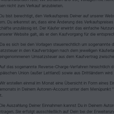
sen nicht zum Verkauf anzubieten.
u bist berechtigt, den Verkaufspreis Deiner auf unserer Web
rn. Du erkennst an, dass eine Änderung des Verkaufspreises 
häfte unzulässig ist. Der Käufer erwirbt das einfache Nutzu
unserer Website galt, als er den Kaufvorgang für die entsprec
Da es sich bei den Vorlagen steuerrechtlich um sogenannte di
tzsteuer in den Kaufverträgen nach dem jeweiligen Käuferla
 eingenommenen Umsatzsteuer aus dem Kaufvertrag zwische
uf das sogenannte Reverse-Charge-Verfahren hinsichtlich d
päischen Union (außer Lettland) sowie aus Drittländern wird
Wir erstellen einmal im Monat eine Übersicht in Form eines 
emonats in Deinem Autoren-Account unter dem Menüpunkt "
t.
ie Auszahlung Deiner Einnahmen kannst Du in Deinem Auto
tragen. Sie erfolgt ausschließlich auf Dein bei der Erweite