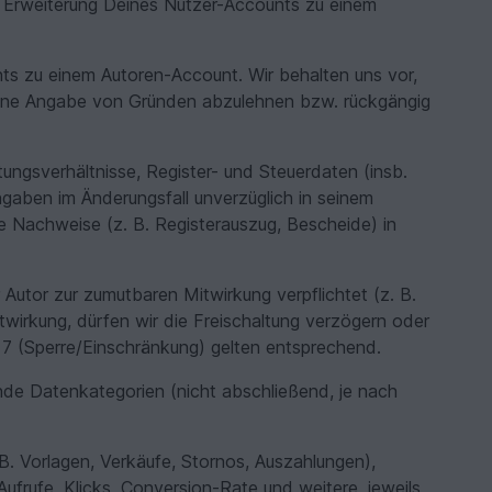
r Erweiterung Deines Nutzer-Accounts zu einem
ts zu einem Autoren-Account. Wir behalten uns vor,
hne Angabe von Gründen abzulehnen bzw. rückgängig
tungsverhältnisse, Register- und Steuerdaten (insb.
aben im Änderungsfall unverzüglich in seinem
e Nachweise (z. B. Registerauszug, Bescheide) in
 Autor zur zumutbaren Mitwirkung verpflichtet (z. B.
wirkung, dürfen wir die Freischaltung verzögern oder
fer 7 (Sperre/Einschränkung) gelten entsprechend.
ende Datenkategorien (nicht abschließend, je nach
B. Vorlagen, Verkäufe, Stornos, Auszahlungen),
Aufrufe, Klicks, Conversion-Rate und weitere, jeweils