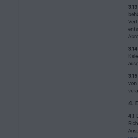
3.13
behö
Vert
ents
Abre
3.14
Kale
ausg
3.15
von 
vera
4. 
4.1
D
Rich
Ansp