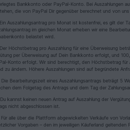
erlegtes Bankkonto oder PayPal-Konto. Bei Auszahlungen a
tehen, die von PayPal Dir gegenüber berechnet und von uns 
Ein Auszahlungsantrag pro Monat ist kostenfrei, es gilt der 
ahlungsantrag im gleichen Monat erheben wir eine Bearbeit
abenkonto belastet wird.
Der Höchstbetrag pro Auszahlung für eine Überweisung beträ
ütung per Überweisung auf Dein Bankkonto erfolgt, und 100,
al-Konto erfolgt. Wir sind berechtigt, den Höchstbetrag für
d zu ändern. Höhere Auszahlungen sind auf begründete Anfra
Die Bearbeitungszeit eines Auszahlungsantrags beträgt 5 Wer
schen dem Folgetag des Antrags und dem Tag der Zahlungsa
Du kannst keinen neuen Antrag auf Auszahlung der Vergütung 
ags nicht abgeschlossen ist.
Für alle über die Plattform abgewickelten Verkäufe von Vorl
tzlicher Vorgaben – den im jeweiligen Käuferland geltenden 