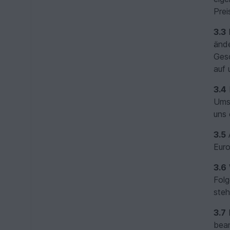
Prei
3.3
D
ände
Gesc
auf 
3.4
Umsa
uns
3.5
A
Euro
3.6
Folg
steh
3.7
D
bean