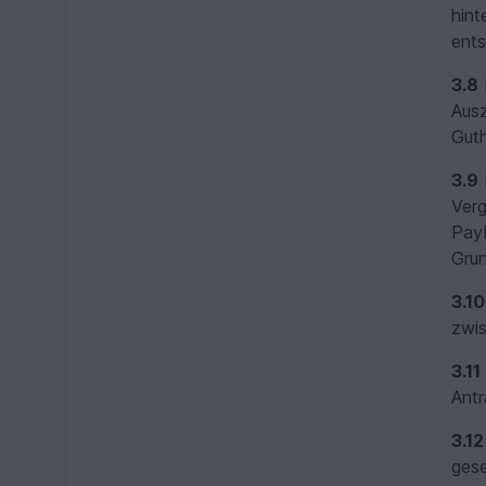
hint
ents
3.8
Ausz
Guth
3.9
Verg
PayP
Grun
3.10
zwi
3.11
Antr
3.12
gese