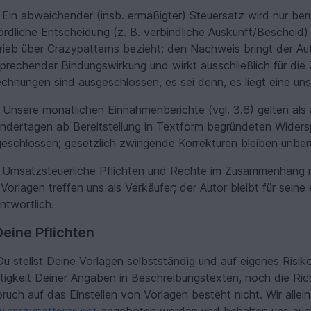
Ein abweichender (insb. ermäßigter) Steuersatz wird nur be
rdliche Entscheidung (z. B. verbindliche Auskunft/Bescheid) 
rieb über Crazypatterns bezieht; den Nachweis bringt der Aut
prechender Bindungswirkung und wirkt ausschließlich für die 
chnungen sind ausgeschlossen, es sei denn, es liegt eine un
Unsere monatlichen Einnahmenberichte (vgl. 3.6) gelten als
ndertagen ab Bereitstellung in Textform begründeten Widers
eschlossen; gesetzlich zwingende Korrekturen bleiben unber
Umsatzsteuerliche Pflichten und Rechte im Zusammenhang m
Vorlagen treffen uns als Verkäufer; der Autor bleibt für sein
ntwortlich.
Deine Pflichten
u stellst Deine Vorlagen selbstständig und auf eigenes Risik
tigkeit Deiner Angaben in Beschreibungstexten, noch die Ric
ruch auf das Einstellen von Vorlagen besteht nicht. Wir alle