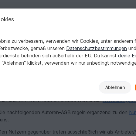
okies
Deutsch | € (EUR)
Kostenlose Anleit
bnis zu verbessern, verwenden wir Cookies, unter anderem f
sätzliche allgemeine Geschäftsbeding
Werbezwecke, gemäß unseren
Datenschutzbestimmungen
un
nerdienste befinden sich außerhalb der EU. Du kannst
deine Ei
tzliche allgemeine Geschäftsbedingungen für Autoren auf
ww
 "Ablehnen" klickst, verwenden wir nur unbedingt notwendig
d: 5. März 2026
Präambel
Ablehnen
gistrierte Nutzer können ihren Nutzer-Account zu einem Au
kauf und zum Download an andere Nutzer auf
www.crazypatt
ie nachfolgenden Autoren-AGB regeln ergänzend zu den
Nu
uns.
en Nutzern gegenüber treten ausschließlich wir als Anbieter