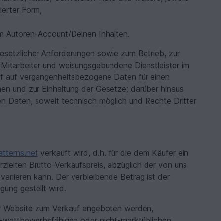
ierter Form,
 Autoren-Account/Deinen Inhalten.
gesetzlicher Anforderungen sowie zum Betrieb, zur
te Mitarbeiter und weisungsgebundene Dienstleister im
iff auf vergangenheitsbezogene Daten für einen
n und zur Einhaltung der Gesetze; darüber hinaus
n Daten, soweit technisch möglich und Rechte Dritter
tterns.net
verkauft wird, d.h. für die dem Käufer ein
zielten Brutto-Verkaufspreis, abzüglich der von uns
ariieren kann. Der verbleibende Betrag ist der
ung gestellt wird.
rer Website zum Verkauf angeboten werden,
cht-wettbewerbsfähigen oder nicht-marktüblichen