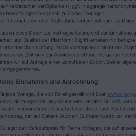
ach technischer Verfügbarkeit), ggf. in aggregierter/anonymis
iii) Bewertungen/Feedback zu Deinen Vorlagen,
iv) Informationen über Maßnahmenentscheidungen zu Deinem
nutzen diese Daten zur Vertragserfüllung und zur Einhaltung 
erheit und Qualität der Plattform; Zugriff erhalten nur befug
r erforderlichen Umfang. Nach Vertragsende bleibt der Zugr
messenen Zeitraum zur Abwicklung offener Vorgänge bestehe
hren wir auf Anfrage einen zumutbaren Export Deiner eigene
t entgegenstehen.
 Deine Einnahmen und Abrechnung
ür jede Vorlage, die von Dir eingestellt und über
www.crazypa
aches Nutzungsrecht eingeräumt wird, erhältst Du 70% vom er
Käufer vereinnahmten Umsatzsteuer, die je nach Käuferland v
ahlbetrag, der auf Deinem Autoren-Guthabenkonto zur Verfüg
u legst den Verkaufspreis für Deine Vorlagen, die auf unse
nverantwortlich fest. Wir behalten uns vor, Vorlagen mit ni