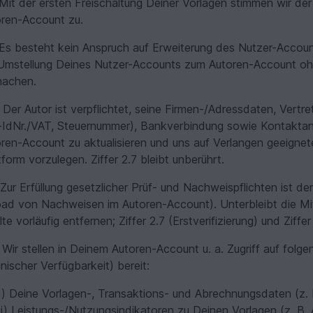
Mit der ersten Freischaltung Deiner Vorlagen stimmen wir de
ren-Account zu.
Es besteht kein Anspruch auf Erweiterung des Nutzer-Accoun
 Umstellung Deines Nutzer-Accounts zum Autoren-Account o
machen.
Der Autor ist verpflichtet, seine Firmen-/Adressdaten, Vertre
IdNr./VAT, Steuernummer), Bankverbindung sowie Kontaktang
ren-Account zu aktualisieren und uns auf Verlangen geeignet
form vorzulegen. Ziffer 2.7 bleibt unberührt.
Zur Erfüllung gesetzlicher Prüf- und Nachweispflichten ist der
ad von Nachweisen im Autoren-Account). Unterbleibt die Mit
lte vorläufig entfernen; Ziffer 2.7 (Erstverifizierung) und Zif
Wir stellen in Deinem Autoren-Account u. a. Zugriff auf folg
nischer Verfügbarkeit) bereit:
i) Deine Vorlagen-, Transaktions- und Abrechnungsdaten (z. 
ii) Leistungs-/Nutzungsindikatoren zu Deinen Vorlagen (z. B. 