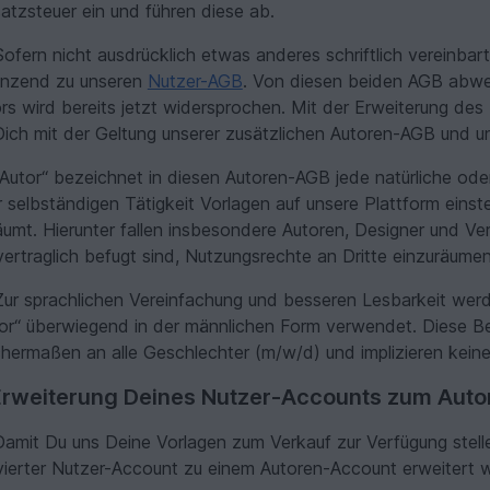
tzsteuer ein und führen diese ab.
ofern nicht ausdrücklich etwas anderes schriftlich vereinbart
änzend zu unseren
Nutzer-AGB
. Von diesen beiden AGB abw
rs wird bereits jetzt widersprochen. Mit der Erweiterung de
ich mit der Geltung unserer zusätzlichen Autoren-AGB und 
Autor“ bezeichnet in diesen Autoren-AGB jede natürliche oder 
 selbständigen Tätigkeit Vorlagen auf unsere Plattform einste
äumt. Hierunter fallen insbesondere Autoren, Designer und V
vertraglich befugt sind, Nutzungsrechte an Dritte einzuräum
ur sprachlichen Vereinfachung und besseren Lesbarkeit werd
or“ überwiegend in der männlichen Form verwendet. Diese Be
chermaßen an alle Geschlechter (m/w/d) und implizieren keine
Erweiterung Deines Nutzer-Accounts zum Aut
amit Du uns Deine Vorlagen zum Verkauf zur Verfügung stellen
vierter Nutzer-Account zu einem Autoren-Account erweitert w