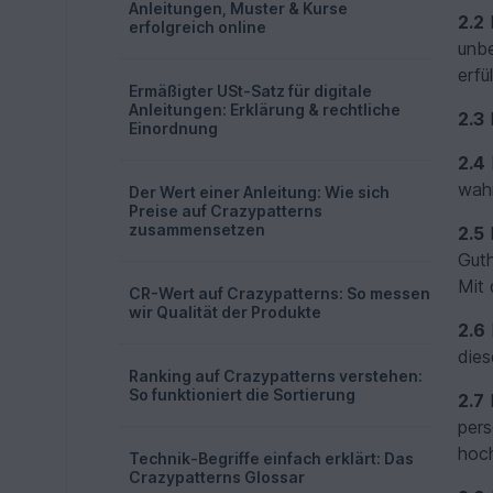
Anleitungen, Muster & Kurse
2.2
D
erfolgreich online
unbe
erfül
Ermäßigter USt-Satz für digitale
Anleitungen: Erklärung & rechtliche
2.3
D
Einordnung
2.4
wahr
Der Wert einer Anleitung: Wie sich
Preise auf Crazypatterns
zusammensetzen
2.5
B
Gut
Mit 
CR-Wert auf Crazypatterns: So messen
wir Qualität der Produkte
2.6
dies
Ranking auf Crazypatterns verstehen:
So funktioniert die Sortierung
2.7
D
pers
hoc
Technik-Begriffe einfach erklärt: Das
Crazypatterns Glossar