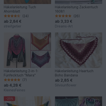
Häkelanleitung Tuch
Häkelanleitung Zackentuch
Ahornblatt
16081
(24)
(26)
ab
2,84 €
ab
3,33 €
streifgetier
Dreams-Art
Häkelanleitung 2-in-1:
Häkelanleitung Haartuch
Fünfecktuch "Maira"
Boho Bandana
(7)
ab
2,85 €
ab
4,28 €
Silvisunflower
KleinesFeines
-25%