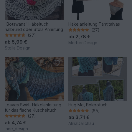
"Botswana" Häkeltuch
Häkelanleitung Tähtitaivas
halbrund oder Stola Anleitung
(27)
(27)
ab
2,78 €
ab
5,99 €
MorbenDesign
Stella Design
Leaves Swirl- Häkelanleitung
Hug Me, Bolerotuch
für das flache Kuscheltuch
(65)
(27)
ab
3,71 €
ab
4,74 €
AlinaDalichau
jane_design