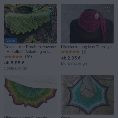
Video
"Joka" - der Drachenschwanz
Häkelanleitung Mini Tuch Lyn
- Häkeltuch Anleitung mit
(3)
passenden Stulpen
(28)
ab
2,95 €
ab
6,98 €
MorbenDesign
Stella Design
Häkelanleitung Exoporia
Osse