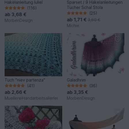
Häkelanleitung Iuliel
Sparset / 9 Häkelanleitungen
Tücher Schal Stola
(116)
(25)
ab
3,68 €
ab
1,71 €
3,60 €
MorbenDesign
Michie
Tuch "niev partenza"
Galadhrim
(41)
(36)
ab
2,66 €
ab
3,35 €
MuellereiHandarbeitsallerlei
MorbenDesign