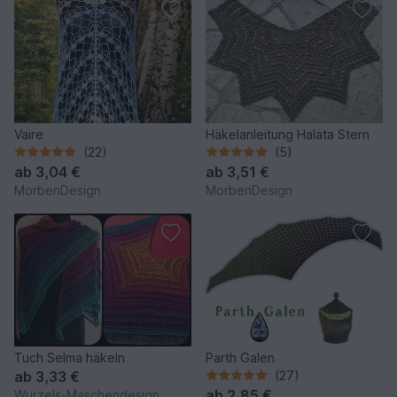
Vaire
Häkelanleitung Halata Stern
(22)
(5)
ab
3,04 €
ab
3,51 €
MorbenDesign
MorbenDesign
Tuch Selma häkeln
Parth Galen
ab
3,33 €
(27)
ab
2,85 €
Wurzels-Maschendesign