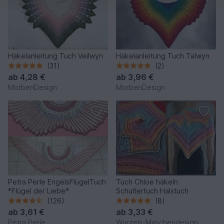
Häkelanleitung Tuch Veilwyn
Häkelanleitung Tuch Talwyn
(31)
(2)
ab
4,28 €
ab
3,96 €
MorbenDesign
MorbenDesign
Petra Perle EngelsFlügelTuch
Tuch Chloe häkeln
*Flügel der Liebe*
Schultertuch Halstuch
(126)
(8)
ab
3,61 €
ab
3,33 €
Petra Perle
Wurzels-Maschendesign