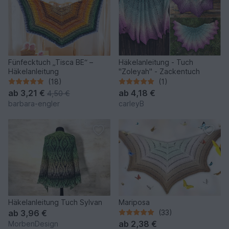
Fünfecktuch „Tisca BE“ –
Häkelanleitung - Tuch
Häkelanleitung
"Zoleyah" - Zackentuch
(18)
(1)
ab
3,21 €
ab
4,18 €
4,50 €
barbara-engler
carleyB
Häkelanleitung Tuch Sylvan
Mariposa
ab
3,96 €
(33)
ab
2,38 €
MorbenDesign