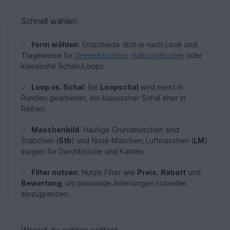
Schnell wählen
✓
Form wählen
: Entscheide dich je nach Look und
Trageweise für
Dreieckstücher
,
Halbrundtücher
oder
klassische Schals/Loops.
✓
Loop vs. Schal
: Ein
Loopschal
wird meist in
Runden gearbeitet, ein klassischer Schal eher in
Reihen.
✓
Maschenbild
: Häufige Grundmaschen sind
Stäbchen (
Stb
) und feste Maschen; Luftmaschen (
LM
)
sorgen für Durchbrüche und Kanten.
✓
Filter nutzen
: Nutze Filter wie
Preis
,
Rabatt
und
Bewertung
, um passende Anleitungen schneller
einzugrenzen.
Worauf du achten solltest