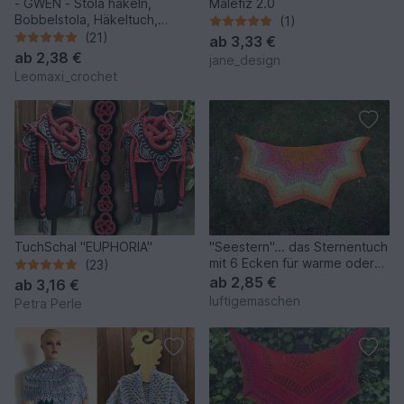
- GWEN - Stola häkeln,
Malefiz 2.0
Bobbelstola, Häkeltuch,
(1)
Sommertuch, perfekt für
(21)
ab
3,33 €
einen Bobbel, Schultertuch
ab
2,38 €
jane_design
Leomaxi_crochet
TuchSchal "EUPHORIA"
"Seestern"... das Sternentuch
mit 6 Ecken für warme oder
(23)
kalte Tage
ab
2,85 €
ab
3,16 €
luftigemaschen
Petra Perle