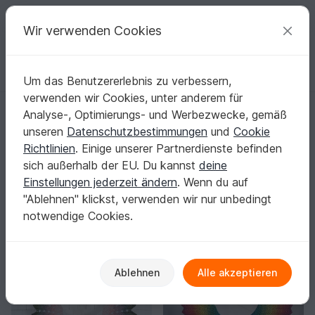
C
razy
P
atterns
Deine kreativen Ideen
Wir verwenden Cookies
Um das Benutzererlebnis zu verbessern,
Deutsch | € (EUR)
einloggen
Kostenlos registrieren
verwenden wir Cookies, unter anderem für
Startseite
Häkeln
Tücher
Weitere Tücher
Analyse-, Optimierungs- und Werbezwecke, gemäß
Häkeltücher: Dein neues Lieblingsstück für
unseren
Datenschutzbestimmungen
und
Cookie
jede Jahreszeit
Richtlinien
. Einige unserer Partnerdienste befinden
Ob wärmendes Schultertuch oder luftiges Statement-
sich außerhalb der EU. Du kannst
deine
Piece – mit dem richtigen Muster wird aus Garn ein Teil,
Einstellungen jederzeit ändern
. Wenn du auf
das du immer wieder tragen willst.
Mehr anzeigen
"Ablehnen" klickst, verwenden wir nur unbedingt
notwendige Cookies.
Tücher
Sortieren / Filter
ecktücher
Lacetücher
Weitere Tücher
112
32
358
Ablehnen
Alle akzeptieren