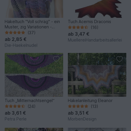
Häkeltuch "Voll schräg" - ein
Tuch Acernis Draconis
Muster, zig Variationen -
(16)
verschiedene Tuch-Formen
(37)
ab
3,47 €
ab
2,85 €
MuellereiHandarbeitsallerlei
Die-Haekelnudel
Tuch „Mitternachtsengel“
Häkelanleitung Eleanor
(24)
(13)
ab
3,61 €
ab
3,51 €
Petra Perle
MorbenDesign