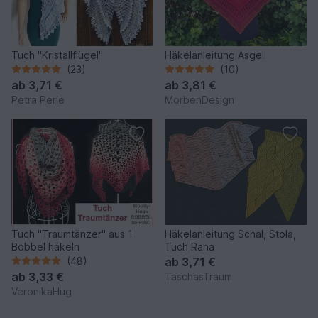
Tuch "Kristallflügel"
Häkelanleitung Asgell
(23)
(10)
ab
3,71 €
ab
3,81 €
Petra Perle
MorbenDesign
Tuch "Traumtänzer" aus 1
Häkelanleitung Schal, Stola,
Bobbel häkeln
Tuch Rana
(48)
ab
3,71 €
ab
3,33 €
TaschasTraum
VeronikaHug