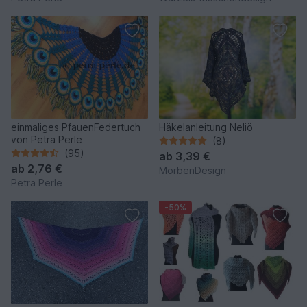
einmaliges PfauenFedertuch
Häkelanleitung Neliö
von Petra Perle
(8)
(95)
ab
3,39 €
ab
2,76 €
MorbenDesign
Petra Perle
-50%