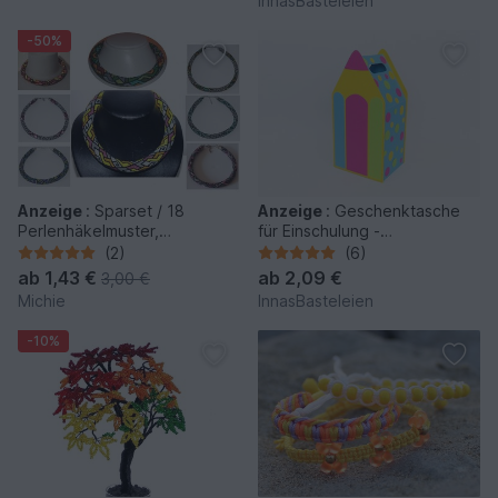
InnasBasteleien
-50%
Anzeige
:
Sparset / 18
Anzeige
:
Geschenktasche
Perlenhäkelmuster,
für Einschulung -
perlenhäkeln
Bastelvorlagen und Anleitung
(2)
(6)
ab
1,43 €
ab
2,09 €
3,00 €
Michie
InnasBasteleien
-10%