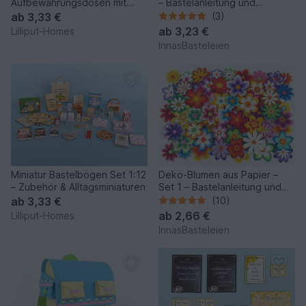
Aufbewahrungsdosen mit
– Bastelanleitung und
Friesenmuster 1:12
Vorlagen
ab
3,33 €
(3)
ab
3,23 €
Lilliput-Homes
InnasBasteleien
Miniatur Bastelbögen Set 1:12
Deko-Blumen aus Papier –
– Zubehör & Alltagsminiaturen
Set 1 – Bastelanleitung und
Vorlagen
ab
3,33 €
(10)
ab
2,66 €
Lilliput-Homes
InnasBasteleien