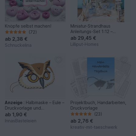
Knöpfe selbst machen!
Miniatur-Strandhaus
Anleitungs-Set 1:12 –
(72)
Bastelbögen & Anleitungen
ab
29,45 €
ab
2,38 €
Lilliput-Homes
Schnuckelina
Anzeige
:
Halbmaske – Eule –
Projektbuch, Handarbeiten,
Druckvorlage und
Druckvorlage
Bastelanleitung
ab
1,90 €
(23)
ab
2,76 €
InnasBasteleien
kreativ-mit-taeschwerk