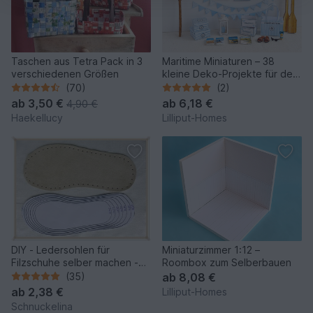
Taschen aus Tetra Pack in 3
Maritime Miniaturen – 38
verschiedenen Größen
kleine Deko-Projekte für den
Ministrand 1:12
(70)
(2)
ab
3,50 €
ab
6,18 €
4,90 €
Haekellucy
Lilliput-Homes
DIY - Ledersohlen für
Miniaturzimmer 1:12 –
Filzschuhe selber machen -
Roombox zum Selberbauen
Gr. 22 bis 45
(35)
ab
8,08 €
ab
2,38 €
Lilliput-Homes
Schnuckelina