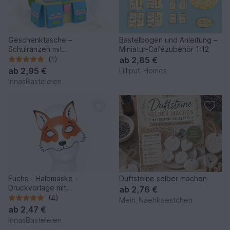
Geschenktasche –
Bastelbogen und Anleitung –
Schulranzen mit
Miniatur-Cafézubehör 1:12
Außentaschen –
(1)
ab
2,85 €
Bastelvorlagen u. Anleitung
ab
2,95 €
Lilliput-Homes
InnasBasteleien
Fuchs - Halbmaske -
Duftsteine selber machen
Druckvorlage mit
ab
2,76 €
Kurzanleitung
(4)
Mein_Naehkaestchen
ab
2,47 €
InnasBasteleien