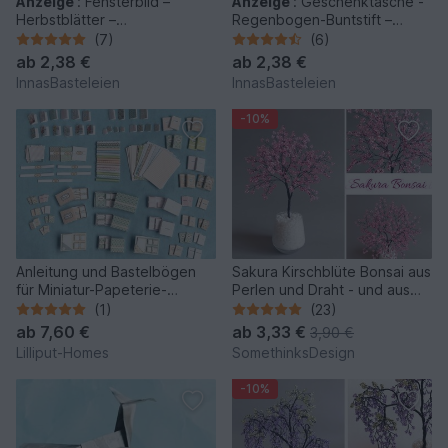
Anzeige
:
Fensterbild –
Anzeige
:
Geschenktasche -
Herbstblätter –
Regenbogen-Buntstift –
Bastelvorlagen mit Anleitung
Bastelanleitung und Vorlagen
(7)
(6)
ab
2,38 €
ab
2,38 €
InnasBasteleien
InnasBasteleien
-10%
Anleitung und Bastelbögen
Sakura Kirschblüte Bonsai aus
für Miniatur-Papeterie-
Perlen und Draht - und aus
Einrichtung
Liebe
(1)
(23)
ab
7,60 €
ab
3,33 €
3,90 €
Lilliput-Homes
SomethinksDesign
-10%