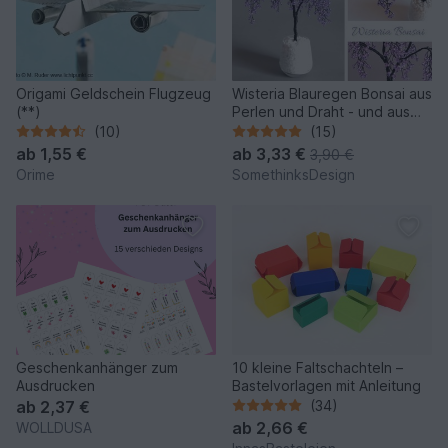
Origami Geldschein Flugzeug
Wisteria Blauregen Bonsai aus
(**)
Perlen und Draht - und aus
Liebe
(10)
(15)
ab
1,55 €
ab
3,33 €
3,90 €
Orime
SomethinksDesign
Geschenkanhänger zum
10 kleine Faltschachteln –
Ausdrucken
Bastelvorlagen mit Anleitung
ab
2,37 €
(34)
ab
2,66 €
WOLLDUSA