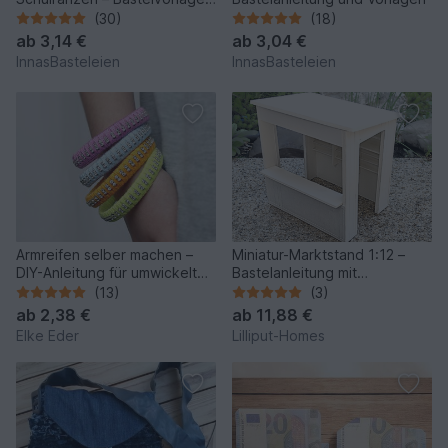
mit Anleitung
(30)
(18)
ab
3,14 €
ab
3,04 €
InnasBasteleien
InnasBasteleien
Armreifen selber machen –
Miniatur-Marktstand 1:12 –
DIY-Anleitung für umwickelte
Bastelanleitung mit
Armreifen mit Strass
Schablonen und Fotos
(13)
(3)
ab
2,38 €
ab
11,88 €
Elke Eder
Lilliput-Homes