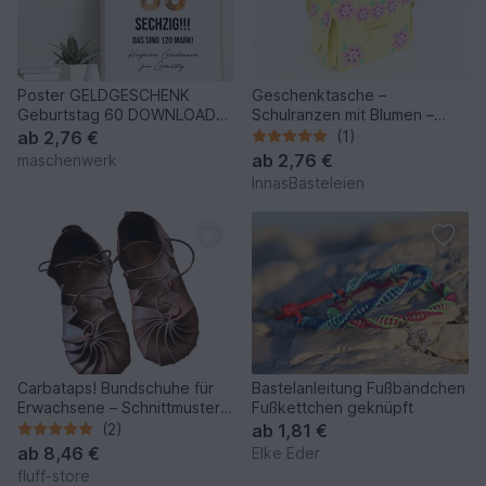
Poster GELDGESCHENK
Geschenktasche –
Geburtstag 60 DOWNLOAD
Schulranzen mit Blumen –
Vorlage Geldgeschenk
Bastelanleitung und Vorlagen
ab
2,76 €
(1)
ab
2,76 €
maschenwerk
InnasBasteleien
Carbataps! Bundschuhe für
Bastelanleitung Fußbändchen
Erwachsene – Schnittmuster
Fußkettchen geknüpft
Gr. 35-50
(2)
ab
1,81 €
ab
8,46 €
Elke Eder
fluff-store