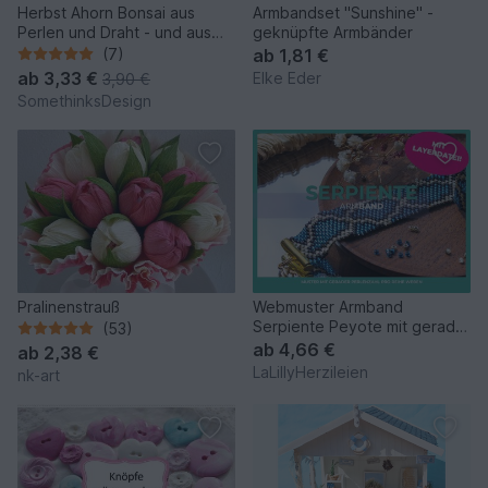
Herbst Ahorn Bonsai aus
Armbandset "Sunshine" -
Perlen und Draht - und aus
geknüpfte Armbänder
Liebe
(7)
ab
1,81 €
ab
3,33 €
Elke Eder
3,90 €
SomethinksDesign
Pralinenstrauß
Webmuster Armband
Serpiente Peyote mit gerader
(53)
Perlenzahl
ab
4,66 €
ab
2,38 €
LaLillyHerzileien
nk-art