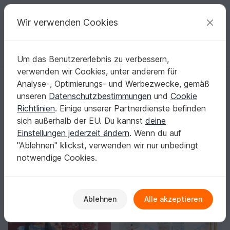
C
razy
P
atterns
Deine kreativen Ideen
Wir verwenden Cookies
Um das Benutzererlebnis zu verbessern,
Deutsch | € (EUR)
einloggen
Kostenlos registrieren
verwenden wir Cookies, unter anderem für
Startseite
Basteln
Analyse-, Optimierungs- und Werbezwecke, gemäß
Basteln: Schritt-für-Schritt-Anleitungen, die
unseren
Datenschutzbestimmungen
und
Cookie
sicher gelingen
Richtlinien
. Einige unserer Partnerdienste befinden
Du musst kein Bastelprofi sein, um tolle Ergebnisse zu
sich außerhalb der EU. Du kannst
deine
bekommen.
Mehr anzeigen
Einstellungen jederzeit ändern
. Wenn du auf
"Ablehnen" klickst, verwenden wir nur unbedingt
Sortieren / Filter
notwendige Cookies.
Basteln mit Papier
Festlichkeiten
Haus & De
928
791
-25%
Ablehnen
Alle akzeptieren