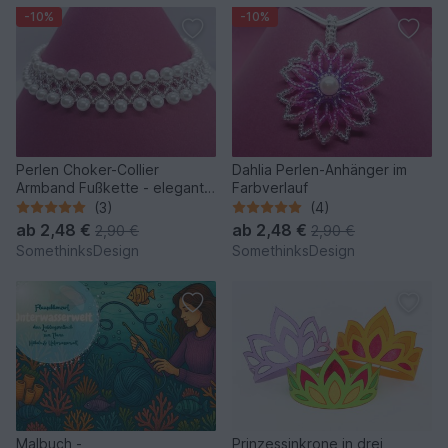
-10%
-10%
Perlen Choker-Collier
Dahlia Perlen-Anhänger im
Armband Fußkette - elegant
Farbverlauf
und so einfach
(3)
(4)
ab
2,48 €
ab
2,48 €
2,90 €
2,90 €
SomethinksDesign
SomethinksDesign
Malbuch -
Prinzessinkrone in drei