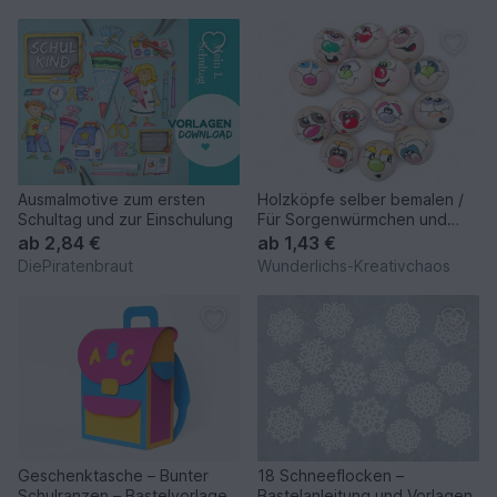
Ausmalmotive zum ersten
Holzköpfe selber bemalen /
Schultag und zur Einschulung
Für Sorgenwürmchen und
kleine Häkelarbeiten
ab
2,84 €
ab
1,43 €
DiePiratenbraut
Wunderlichs-Kreativchaos
Geschenktasche – Bunter
18 Schneeflocken –
Schulranzen – Bastelvorlagen
Bastelanleitung und Vorlagen