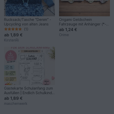
Rucksack/Tasche "Denim" -
Origami Geldschein
Upcycling von alten Jeans
Fahrzeuge mit Anhänger (*-
**)
(1)
ab
1,24 €
ab
1,89 €
Orime
KirstenRi
Gästekarte Schulanfang zum
Ausfüllen | Endlich Schulkind |
PDF
ab
1,89 €
maschenwerk