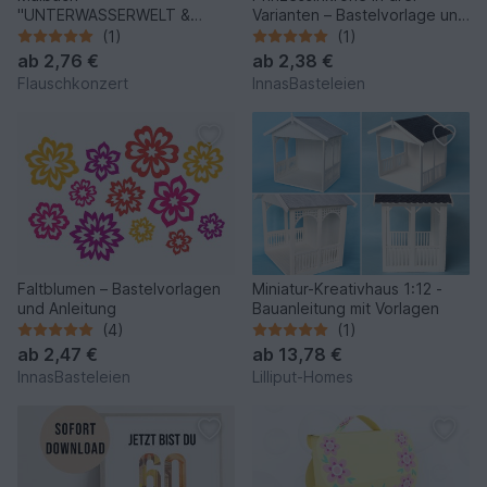
"UNTERWASSERWELT &
Varianten – Bastelvorlage und
HÄKELN"
Anleitung
(1)
(1)
ab
2,76 €
ab
2,38 €
Flauschkonzert
InnasBasteleien
Faltblumen – Bastelvorlagen
Miniatur-Kreativhaus 1:12 -
und Anleitung
Bauanleitung mit Vorlagen
(4)
(1)
ab
2,47 €
ab
13,78 €
InnasBasteleien
Lilliput-Homes