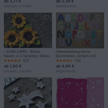
ab
3,71 €
ab
2,38 €
Homedeko, Halloween
Leomaxi_crochet
Nadelpoesie
- SUNFLOWER - Blume
Häkelanleitung kleine
häkeln, in 3 Varianten, Blätter
Buchstaben, einfach und
und Variationsmöglichkeiten,
schnell gehäkelt
(37)
(13)
das ganze Jahr geeignet
ab
1,90 €
ab
4,66 €
Leomaxi_crochet
AngiesHook