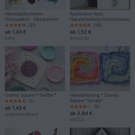
Häkelapplikationen
Applikation Auto,
(Streudeko) - Oktoberfest
Häkelanleitung Hochzeitsauto
(31)
(19)
ab
1,43 €
ab
1,52 €
ruthk
Bomondo
Granny Square * Steffie *
Häkelanleitung * Granny
Square "Spirale"
(1)
(5)
ab
1,43 €
ab
2,84 €
wupperwollmaus
eliZZZa