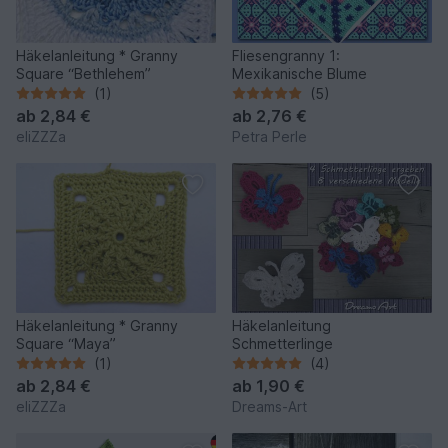
Häkelanleitung * Granny
Fliesengranny 1:
Square “Bethlehem”
Mexikanische Blume
(1)
(5)
ab
2,84 €
ab
2,76 €
eliZZZa
Petra Perle
Häkelanleitung * Granny
Häkelanleitung
Square “Maya”
Schmetterlinge
(1)
(4)
ab
2,84 €
ab
1,90 €
eliZZZa
Dreams-Art