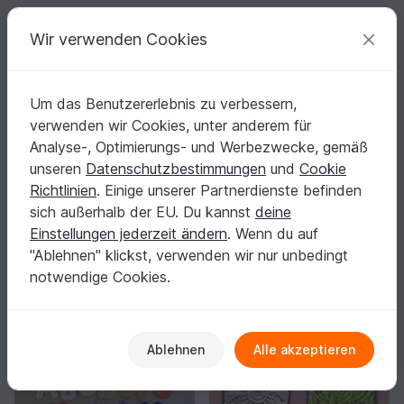
C
razy
P
atterns
Deine kreativen Ideen
Wir verwenden Cookies
Um das Benutzererlebnis zu verbessern,
Deutsch | € (EUR)
einloggen
Kostenlos registrieren
verwenden wir Cookies, unter anderem für
Startseite
Häkeln
Applikationen
Analyse-, Optimierungs- und Werbezwecke, gemäß
Häkelapplikationen: Kleine Motive, großer
unseren
Datenschutzbestimmungen
und
Cookie
Wow-Effekt
Richtlinien
. Einige unserer Partnerdienste befinden
Mit Häkelapplikationen gibst du Mützen, Taschen,
sich außerhalb der EU. Du kannst
deine
Decken oder Kleidung im Handumdrehen deinen
Einstellungen jederzeit ändern
. Wenn du auf
persönlichen Look.
Mehr anzeigen
"Ablehnen" klickst, verwenden wir nur unbedingt
notwendige Cookies.
Häkeln
Sortieren / Filter
Blumen & Pflanzen
Tiere
Fahrzeuge
267
236
31
Ablehnen
Alle akzeptieren