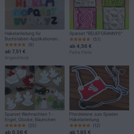
Häkelanleitung für
Sparset "RELIEFGRANNYS"
Buchstaben-Applikationen
(51)
von A-Z
(9)
ab
4,56 €
ab
7,51 €
Petra Perle
AngiesHook
Sparset Weihnachten 1 -
Pferdeleine zum Spielen
Engel, Glocke, Bäumchen
Häkelanleitung
(25)
(12)
ab
6,56 €
ab
1,85 €