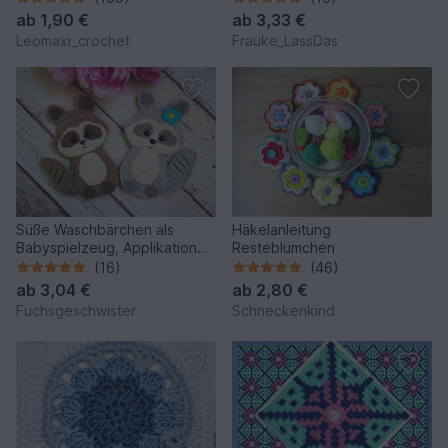
ab
1,90 €
ab
3,33 €
Leomaxi_crochet
Frauke_LassDas
Süße Waschbärchen als
Häkelanleitung
Babyspielzeug, Applikation
Resteblümchen
oder Deko
(16)
(46)
ab
3,04 €
ab
2,80 €
Fuchsgeschwister
Schneckenkind