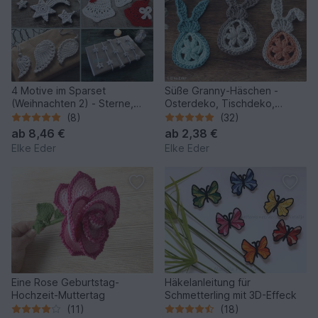
4 Motive im Sparset
Süße Granny-Häschen -
(Weihnachten 2) - Sterne,
Osterdeko, Tischdeko,
Flügel, Glocke, Girlande
Applikation
(8)
(32)
ab
8,46 €
ab
2,38 €
Elke Eder
Elke Eder
Eine Rose Geburtstag-
Häkelanleitung für
Hochzeit-Muttertag
Schmetterling mit 3D-Effeck
(11)
(18)