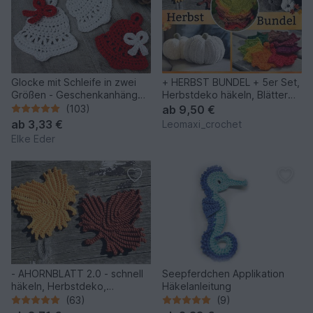
Glocke mit Schleife in zwei
+ HERBST BUNDEL + 5er Set,
Größen - Geschenkanhänger,
Herbstdeko häkeln, Blätter
Tischdeko
und Kürbisse
(103)
ab
9,50 €
ab
3,33 €
Leomaxi_crochet
Elke Eder
- AHORNBLATT 2.0 - schnell
Seepferdchen Applikation
häkeln, Herbstdeko,
Häkelanleitung
Streudeko, Herbstblatt,
(63)
(9)
Herbst, Applikationen,