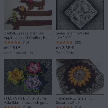
Dackel, Lesezeichen und
neues GrannyMuster
Applikation in 3 Größen, Hund
"SMART"
(10)
(30)
ab
1,81 €
ab
2,38 €
wiener-bastelsofa
Petra Perle
- FLORA - 3 D Blüte, Blume,
Häkelanleitung Granny
Häkelblume, lässt sich gut
Squares eBook
erweitern
(109)
(15)