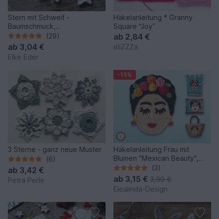
Stern mit Schweif -
Häkelanleitung * Granny
Baumschmuck,
Square “Joy”
Geschenkanhänger,
(29)
ab
2,84 €
Weihnachtsdeko
ab
3,04 €
eliZZZa
Elke Eder
-15%
3 Sterne - ganz neue Muster
Häkelanleitung Frau mit
Blumen "Mexican Beauty",
(6)
Frauenkopf Applikation PDF
(3)
ab
3,42 €
ab
3,15 €
3,90 €
Petra Perle
Elealinda-Design