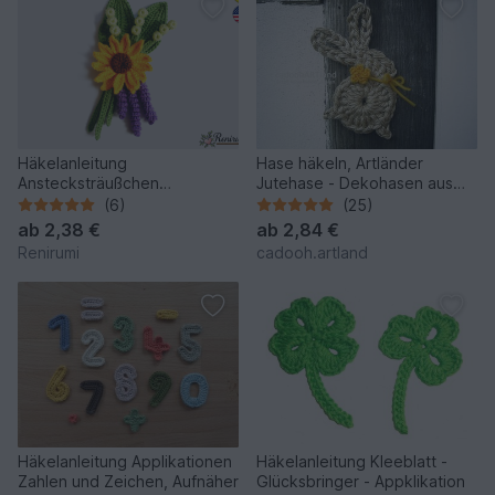
Häkelanleitung
Hase häkeln, Artländer
Anstecksträußchen
Jutehase - Dekohasen aus
Sonnenblume
Bindfaden, Jute
(6)
(25)
ab
2,38 €
ab
2,84 €
Renirumi
cadooh.artland
Häkelanleitung Applikationen
Häkelanleitung Kleeblatt -
Zahlen und Zeichen, Aufnäher
Glücksbringer - Appklikation