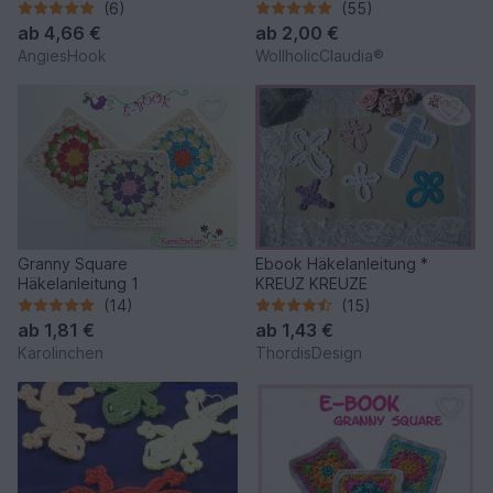
(6)
(55)
ab
4,66 €
ab
2,00 €
AngiesHook
WollholicClaudia®
Granny Square
Ebook Häkelanleitung *
Häkelanleitung 1
KREUZ KREUZE
(14)
(15)
ab
1,81 €
ab
1,43 €
Karolinchen
ThordisDesign