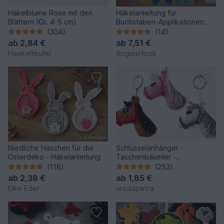
Häkelblume Rose mit den
Häkelanleitung für
Blättern (Gr. 4-5 cm)
Buchstaben-Applikationen
von A-Z
(304)
(14)
ab
2,84 €
ab
7,51 €
Haekelteufel
AngiesHook
Niedliche Häschen für die
Schlüsselanhänger -
Osterdeko - Häkelanleitung
Taschenbäumler -
Pferdekopf Häkelanleitung
(118)
(253)
ab
2,38 €
ab
1,85 €
Elke Eder
ursulapetra