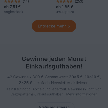
von A-Z
Pferdekopf Häkelanleitung
(14)
(253)
ab
7,51 €
ab
1,85 €
AngiesHook
ursulapetra
Entdecke mehr
Gewinne jeden Monat
Einkaufsguthaben!
42 Gewinne / 300 € Gesamtwert:
30×5 €
,
10×10 €
,
2×25 €
– einfach Newsletter aktivieren.
Kein Kauf nötig. Abmeldung jederzeit. Gewinne in Form von
Crazypatterns‑Einkaufsguthaben.
Mehr Informationen
Gratis registrieren