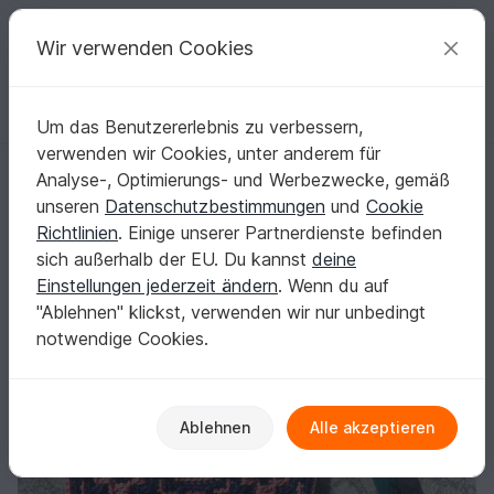
C
razy
P
atterns
Deine kreativen Ideen
Wir verwenden Cookies
Um das Benutzererlebnis zu verbessern,
Deutsch | € (EUR)
einloggen
Kostenlos registrieren
verwenden wir Cookies, unter anderem für
Anleitung Mosaik Square cc-Smile
Startseite
Häkeln
Applikationen
Weitere Applikationen
Analyse-, Optimierungs- und Werbezwecke, gemäß
Anleitung Mosaik Square cc-Smile
unseren
Datenschutzbestimmungen
und
Cookie
Richtlinien
. Einige unserer Partnerdienste befinden
sich außerhalb der EU. Du kannst
deine
Einstellungen jederzeit ändern
. Wenn du auf
"Ablehnen" klickst, verwenden wir nur unbedingt
notwendige Cookies.
Ablehnen
Alle akzeptieren