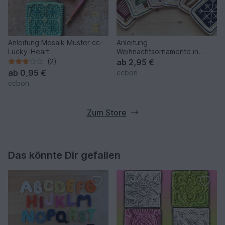
Anleitung Mosaik Muster cc-
Anleitung
Lucky-Heart
Weihnachtsornamente in
Mosaiktechnik cc-Christmas
(2)
ab
2,95 €
ab
0,95 €
ccbon
ccbon
Zum Store
Das könnte Dir gefallen