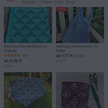
Kontakt
|
Folgen
|
Zum Store
-30%
Anleitung Mosaikdecke cc-
Anleitung Einkaufsnetz cc-
Triangle
Kolibri
(4)
ab
1,77 €
2,65 €
ab
5,65 €
ccbon
ccbon