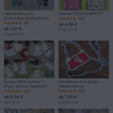
Häkelanleitung für
Sparset "RELIEFGRANNYS"
Buchstaben-Applikationen
(51)
von A-Z
(9)
ab
4,56 €
ab
7,51 €
Petra Perle
AngiesHook
Sparset Weihnachten 1 -
Pferdeleine zum Spielen
Engel, Glocke, Bäumchen
Häkelanleitung
(25)
(12)
ab
6,56 €
ab
1,85 €
Elke Eder
ursulapetra