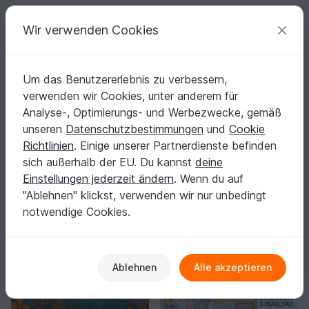
C
razy
P
atterns
Deine kreativen Ideen
Wir verwenden Cookies
Um das Benutzererlebnis zu verbessern,
Deutsch | € (EUR)
einloggen
Kostenlos registrieren
verwenden wir Cookies, unter anderem für
Startseite
Basteln
Farbe / Malen
Analyse-, Optimierungs- und Werbezwecke, gemäß
Farbe & Malen: Motive, die dich sofort ins
unseren
Datenschutzbestimmungen
und
Cookie
Gestalten ziehen
Richtlinien
. Einige unserer Partnerdienste befinden
Greif zu Stiften, Pinseln oder Markern und bringe Linien
sich außerhalb der EU. Du kannst
deine
zum Leuchten.
Mehr anzeigen
Einstellungen jederzeit ändern
. Wenn du auf
"Ablehnen" klickst, verwenden wir nur unbedingt
Basteln
Sortieren / Filter
notwendige Cookies.
Ablehnen
Alle akzeptieren