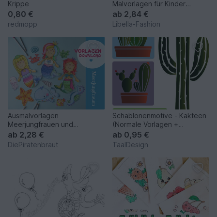
Krippe
Malvorlagen für Kinder
Ausmalheft A4
0,80 €
ab
2,84 €
Sofortdownload
redmopp
Libella-Fashion
Ausmalvorlagen
Schablonenmotive - Kakteen
Meerjungfrauen und
(Normale Vorlagen +
Meerestiere zum Basteln und
Plotterdatei)
ab
2,28 €
ab
0,95 €
Verzieren
DiePiratenbraut
TaalDesign