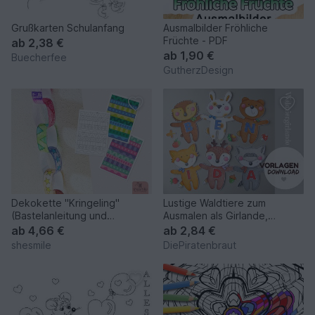
Grußkarten Schulanfang
Ausmalbilder Fröhliche
Früchte - PDF
ab
2,38 €
ab
1,90 €
Buecherfee
GutherzDesign
Dekokette "Kringeling"
Lustige Waldtiere zum
(Bastelanleitung und
Ausmalen als Girlande,
Druckvorlage)
Tischdeko & Co.
ab
4,66 €
ab
2,84 €
shesmile
DiePiratenbraut