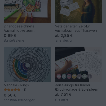
2 handgezeichnete
Netz der alten Zeit-Ein
Ausmalmotive zum
Ausmalbuch aus Tharawen
Ausdrucken (DIN A4)
0,99 €
ab
2,85 €
BunteGalerie
jane_design
Mandala - Rings
Reise-Bingo für Kinder
(Druckvorlage & Spielideen)
(1)
ab
7,51 €
0,50 €
shesmile
christina-lemberger