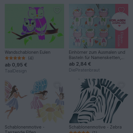
Wandschablonen Eulen
Einhörner zum Ausmalen und
Basteln für Namensketten,
(4)
Karten, Tischdeko
ab
2,84 €
ab
0,95 €
DiePiratenbraut
TaalDesign
Schablonenmotive -
Schablonenmotive - Zebra
Tanzende Elfen
(1)