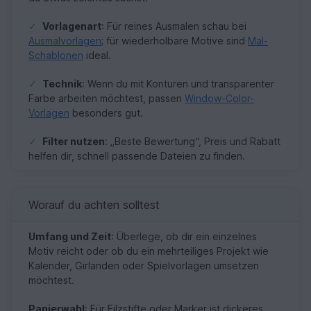
✓
Vorlagenart
: Für reines Ausmalen schau bei
Ausmalvorlagen
; für wiederholbare Motive sind
Mal-
Schablonen
ideal.
✓
Technik
: Wenn du mit Konturen und transparenter
Farbe arbeiten möchtest, passen
Window-Color-
Vorlagen
besonders gut.
✓
Filter nutzen
: „Beste Bewertung“, Preis und Rabatt
helfen dir, schnell passende Dateien zu finden.
Worauf du achten solltest
Umfang und Zeit
: Überlege, ob dir ein einzelnes
Motiv reicht oder ob du ein mehrteiliges Projekt wie
Kalender, Girlanden oder Spielvorlagen umsetzen
möchtest.
Papierwahl
: Für Filzstifte oder Marker ist dickeres