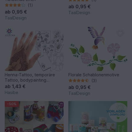
(1)
ab
0,95 €
ab
0,95 €
TaalDesign
TaalDesign
Henna-Tattoo, temporäre
Florale Schablonenmotive
Tattoo, bodypainting
(3)
(Vorlagen)
ab
1,43 €
ab
0,95 €
Hasibe
TaalDesign
-50%