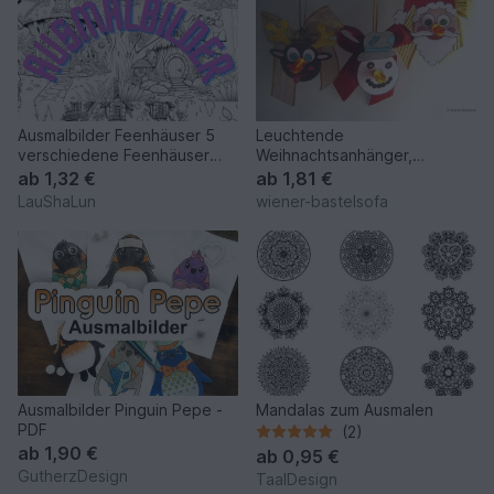
Ausmalbilder Feenhäuser 5
Leuchtende
verschiedene Feenhäuser
Weihnachtsanhänger,
zum ausdrucken A4
Ausmalbogen und Anleitung,
ab
1,32 €
ab
1,81 €
LED-Teelicht
LauShaLun
wiener-bastelsofa
Ausmalbilder Pinguin Pepe -
Mandalas zum Ausmalen
PDF
(2)
ab
1,90 €
ab
0,95 €
GutherzDesign
TaalDesign