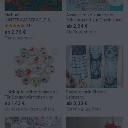
Malbuch -
Ausmalmotive zum ersten
"UNTERWASSERWELT &
Schultag und zur Einschulung
HÄKELN"
(1)
ab
2,84 €
ab
2,76 €
DiePiratenbraut
Flauschkonzert
Holzköpfe selber bemalen /
Färbetechnik Shibori,
Für Sorgenwürmchen und
Lehrgang
kleine Häkelarbeiten
ab
1,43 €
ab
3,33 €
Wunderlichs-Kreativchaos
VeronikaHug-Print