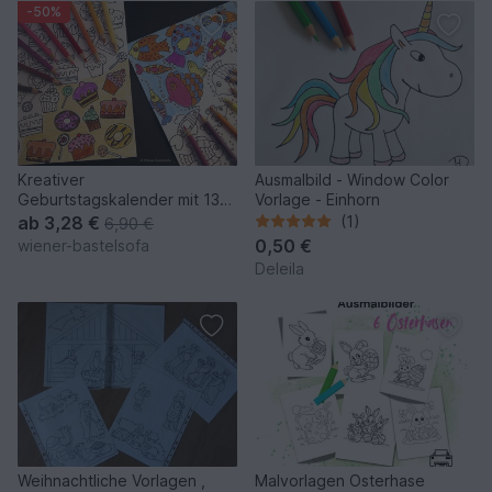
-50%
Kreativer
Ausmalbild - Window Color
Geburtstagskalender mit 13
Vorlage - Einhorn
Ausmalbögen, Ausmalbogen,
ab
3,28 €
(1)
6,90 €
Kalender
0,50 €
wiener-bastelsofa
Deleila
Weihnachtliche Vorlagen ,
Malvorlagen Osterhase