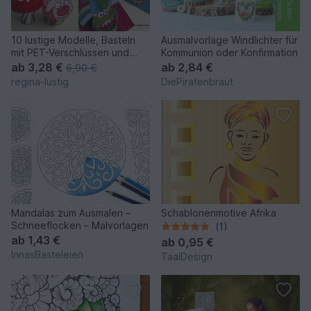
10 lustige Modelle, Basteln
Ausmalvorlage Windlichter für
mit PET-Verschlüssen und
Kommunion oder Konfirmation
Papier, Upcycling, Recycling
ab
3,28 €
ab
2,84 €
6,90 €
regina-lustig
DiePiratenbraut
Mandalas zum Ausmalen –
Schablonenmotive Afrika
Schneeflocken – Malvorlagen
(1)
ab
1,43 €
ab
0,95 €
InnasBasteleien
TaalDesign