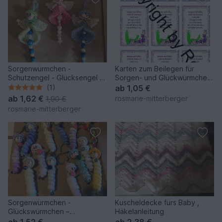
Sorgenwürmchen -
Karten zum Beilegen für
Schutzengel - Glücksengel -
Sorgen- und Glückwürmchen
Weihnachtsengel
- einfach ausdrucken
(1)
ab
1,05 €
ab
1,62 €
rosmarie-mitterberger
1,90 €
rosmarie-mitterberger
Sorgenwürmchen -
Kuscheldecke fürs Baby ,
Glückswürmchen –
Häkelanleitung
Schlüsselanhänger
ab
1,52 €
ab
2,38 €