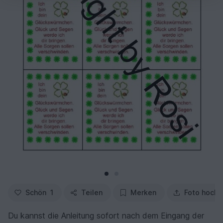
Schön
1
Teilen
Merken
Foto hochl
Du kannst die Anleitung sofort nach dem Eingang der