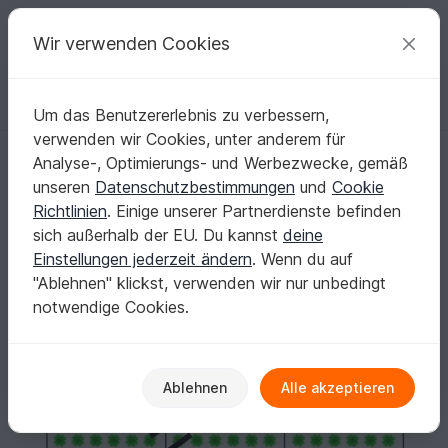
C
razy
P
atterns
Deine kreativen Ideen
Wir verwenden Cookies
Um das Benutzererlebnis zu verbessern,
Deutsch | € (EUR)
einloggen
Kostenlos registrieren
verwenden wir Cookies, unter anderem für
Sorgenwürmchen - Glückswürmchen - Sprüche - Kärtchen - Karte
Startseite
Basteln
Basteln mit Papier
Analyse-, Optimierungs- und Werbezwecke, gemäß
Geschenkverpackung
unseren
Datenschutzbestimmungen
und
Cookie
Sorgenwürmchen - Glückswürmchen -
Richtlinien
. Einige unserer Partnerdienste befinden
Sprüche - Kärtchen - Karte
sich außerhalb der EU. Du kannst
deine
Einstellungen jederzeit ändern
. Wenn du auf
"Ablehnen" klickst, verwenden wir nur unbedingt
notwendige Cookies.
Ablehnen
Alle akzeptieren