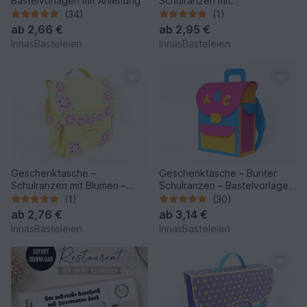
Bastelvorlagen mit Anleitung
Schulranzen mit
Außentaschen –
(34)
(1)
Bastelvorlagen u. Anleitung
ab
2,66 €
ab
2,95 €
InnasBasteleien
InnasBasteleien
Geschenktasche –
Geschenktasche – Bunter
Schulranzen mit Blumen –
Schulranzen – Bastelvorlagen
Bastelanleitung und Vorlagen
mit Anleitung
(1)
(30)
ab
2,76 €
ab
3,14 €
InnasBasteleien
InnasBasteleien