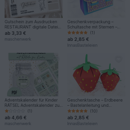
Gutschein zum Ausdrucken
Geschenkverpackung –
RESTAURANT digitale Datei
Schultasche mit Sternen –
DOWNLOAD Gutschein
Bastelanleitung und Vorlagen
ab
3,33 €
(1)
ab
2,85 €
maschenwerk
InnasBasteleien
Adventskalender für Kinder
Geschenktasche – Erdbeere
RÄTSEL Adventskalender zum
– Bastelanleitung und
Ausdrucken
Vorlagen
(1)
(10)
ab
4,66 €
ab
2,85 €
maschenwerk
InnasBasteleien