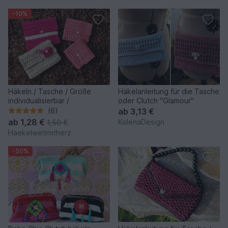
-10%
Häkeln / Tasche / Größe
Häkelanleitung für die Tasche
individualisierbar /
oder Clutch "Glamour"
(6)
ab
3,13 €
ab
1,28 €
KolenaDesign
1,50 €
Haekelweltmitherz
-50%