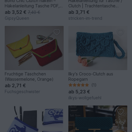
Boho Chic Clutch häkeln –
Häkelanleitung für Tasche /
Häkelanleitung Tasche PDF,
Clutch | Trachtentasche
Kosmetiktasche
*Herzilein*
ab
3,52 €
ab
3,71 €
7,40 €
GipsyQueen
stricken-im-trend
Fruchtige Täschchen
Ilky's Croco-Clutch aus
(Wassermelone, Orange)
Ropegarn
ab
2,71 €
(1)
ab
5,23 €
Fuchsgeschwister
ilkys-wollgefuehl