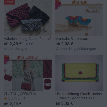
-25%
Häkelanleitung Clutch "Iconic"
Mandala: Blütentraum
ab
2,49 €
ab
2,38 €
3,49 €
alhats_designs
VeronikaHug-Anleitungen
CLUTCH „CORNELIA“
Häkelanleitung Clutch „Indian
Summer“ Leder mit Häkel-
(1)
Details
ab
3,32 €
ab
2,38 €