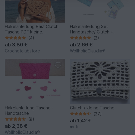
Häkelanleitung Bast Clutch
Häkelanleitung Set
Tasche PDF kleine
Handtasche/ Clutch +
Sommertasche häkeln
Geldbörse
(4)
(2)
Crossbody
ab
3,80 €
ab
2,66 €
Crochetclubstore
WollholicClaudia®
Häkelanleitung Tasche -
Clutch / kleine Tasche
Handtasche
(27)
(8)
ab
1,42 €
ab
2,38 €
mi-li
WollholicClaudia®