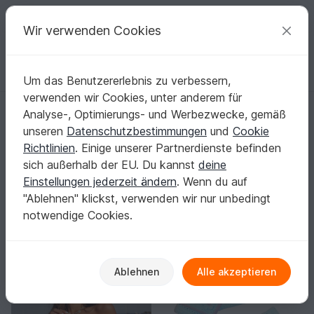
C
razy
P
atterns
Deine kreativen Ideen
Wir verwenden Cookies
Um das Benutzererlebnis zu verbessern,
Deutsch | € (EUR)
einloggen
Kostenlos registrieren
verwenden wir Cookies, unter anderem für
Startseite
Häkeln
Taschen
Clutch
Analyse-, Optimierungs- und Werbezwecke, gemäß
Clutch häkeln: Dein elegantes Statement für
unseren
Datenschutzbestimmungen
und
Cookie
jeden Anlass
Richtlinien
. Einige unserer Partnerdienste befinden
Eine selbst gehäkelte Clutch ist klein, aber wirkungsvoll.
sich außerhalb der EU. Du kannst
deine
Mehr anzeigen
Einstellungen jederzeit ändern
. Wenn du auf
"Ablehnen" klickst, verwenden wir nur unbedingt
Taschen
Sortieren / Filter
notwendige Cookies.
Säckchen
Clutch
Weitere Taschen
108
53
33
484
Ablehnen
Alle akzeptieren