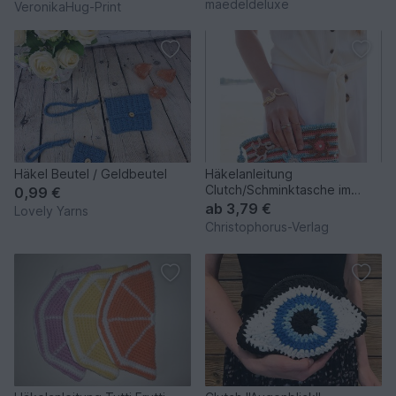
maedeldeluxe
VeronikaHug-Print
Häkel Beutel / Geldbeutel
Häkelanleitung
Clutch/Schminktasche im
0,99 €
Boho-Stil
ab
3,79 €
Lovely Yarns
Christophorus-Verlag