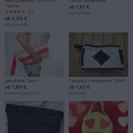
Häkelanleitung Tutti Frutti
Clutch "Augenblick"
Tasche
ab
1,81 €
(1)
Petra Perle
ab
4,66 €
Holzmuehle
gehäkelte Clutch
Tapestry-Handtasche "Mimi"
ab
1,89 €
ab
1,43 €
KarlemsLaedchen
KirstenRi