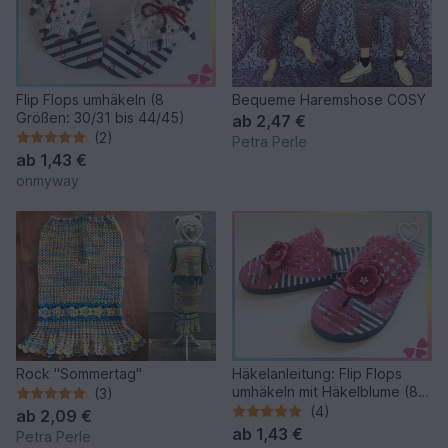
Flip Flops umhäkeln (8
Bequeme Haremshose COSY
Größen: 30/31 bis 44/45)
ab
2,47 €
(2)
Petra Perle
ab
1,43 €
onmyway
Rock "Sommertag"
Häkelanleitung: Flip Flops
umhäkeln mit Häkelblume (8
(3)
Größen: 30/31 bis 44/45)
(4)
ab
2,09 €
ab
1,43 €
Petra Perle