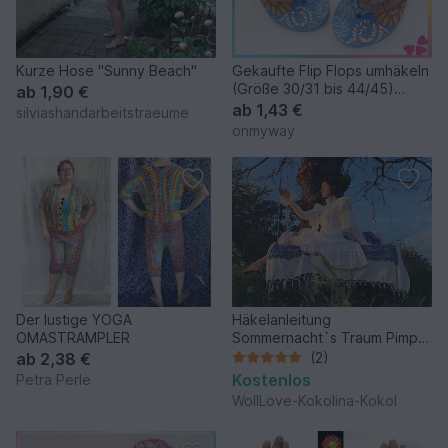
Kurze Hose "Sunny Beach"
Gekaufte Flip Flops umhäkeln
(Größe 30/31 bis 44/45)
ab
1,90 €
Häkelanleitung
ab
1,43 €
silviashandarbeitstraeume
onmyway
Der lustige YOGA
Häkelanleitung
OMASTRAMPLER
Sommernacht`s Traum Pimp
your Top
ab
2,38 €
(2)
Kostenlos
Petra Perle
WollLove-Kokolina-Kokol