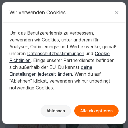
C
razy
P
atterns
Deine kreativen Ideen
Wir verwenden Cookies
Um das Benutzererlebnis zu verbessern,
Deutsch | € (EUR)
einloggen
Kostenlos registrieren
verwenden wir Cookies, unter anderem für
Startseite
Häkeln
Damen
Weiteres für Damen
Analyse-, Optimierungs- und Werbezwecke, gemäß
Häkeln für Damen: Deine individuellen Outfit-
unseren
Datenschutzbestimmungen
und
Cookie
Extras
Richtlinien
. Einige unserer Partnerdienste befinden
Mach aus deiner Garderobe echte Unikate – von
sich außerhalb der EU. Du kannst
deine
luftigen Röcken und Shorts bis zu kreativen
Einstellungen jederzeit ändern
. Wenn du auf
Accessoires.
Mehr anzeigen
"Ablehnen" klickst, verwenden wir nur unbedingt
notwendige Cookies.
Damen
Sortieren / Filter
e
Weitere Kleidung
Weiteres für Damen
30
205
30
Ablehnen
Alle akzeptieren