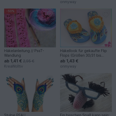
onmyway
-50%
Häkelanleitung // PssT-
Häkellook für gekaufte Flip
Wandlung
Flops (Größen 30/31 bis
44/45)
ab
1,41 €
ab
1,43 €
2,95 €
KreaWolltiv
onmyway
Stulpe PFAU
Ein bisschen Spaß kann sein: