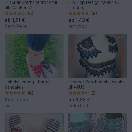
☆ süßer Sternchenrock für
Flip Flop Design häkeln (8
alle Größen ☆
Größen)
(5)
(8)
ab
1,71 €
ab
1,43 €
Petra Perle
onmyway
Häkelanleitung - Barfuß
schöner Schulterschmeichler
Sandalen
„IKARUS“
(6)
(3)
Kostenlos
ab
3,33 €
zica
Petra Perle