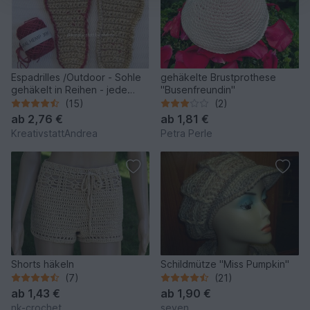
Espadrilles /Outdoor - Sohle
gehäkelte Brustprothese
gehäkelt in Reihen - jede
"Busenfreundin"
Größe - Anleitung
(15)
(2)
ab
2,76 €
ab
1,81 €
KreativstattAndrea
Petra Perle
Shorts häkeln
Schildmütze "Miss Pumpkin"
(7)
(21)
ab
1,43 €
ab
1,90 €
nk-crochet
seven