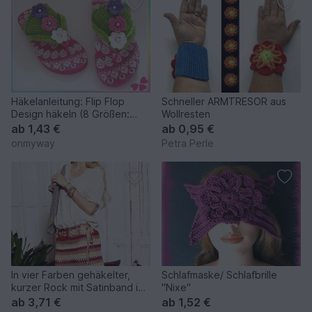
Häkelanleitung: Flip Flop
Schneller ARMTRESOR aus
Design häkeln (8 Größen:
Wollresten
28/29 bis 42/43)
ab
1,43 €
ab
0,95 €
onmyway
Petra Perle
In vier Farben gehäkelter,
Schlafmaske/ Schlafbrille
kurzer Rock mit Satinband in
"Nixe"
der Taille
ab
3,71 €
ab
1,52 €