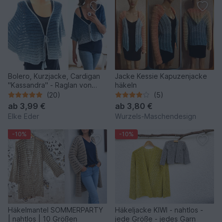
Bolero, Kurzjacke, Cardigan
Jacke Kessie Kapuzenjacke
"Kassandra" - Raglan von
häkeln
oben (RVO)
(20)
(5)
ab
3,99 €
ab
3,80 €
Elke Eder
Wurzels-Maschendesign
-10%
-10%
Häkelmantel SOMMERPARTY
Häkeljacke KIWI - nahtlos -
| nahtlos | 10 Größen
jede Größe - jedes Garn