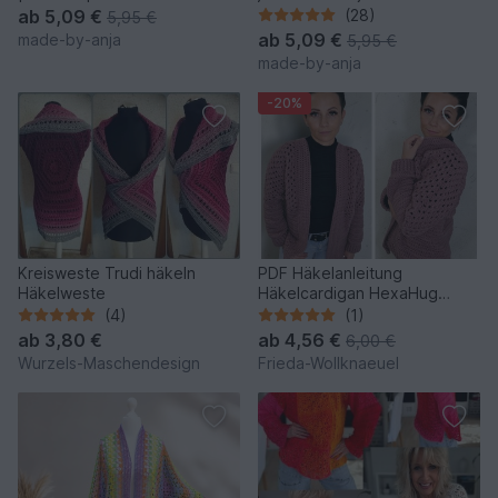
ab
5,09 €
(28)
5,95 €
ab
5,09 €
made-by-anja
5,95 €
made-by-anja
-20%
Kreisweste Trudi häkeln
PDF Häkelanleitung
Häkelweste
Häkelcardigan HexaHug
Hexagonjacke
(4)
(1)
ab
3,80 €
ab
4,56 €
6,00 €
Wurzels-Maschendesign
Frieda-Wollknaeuel