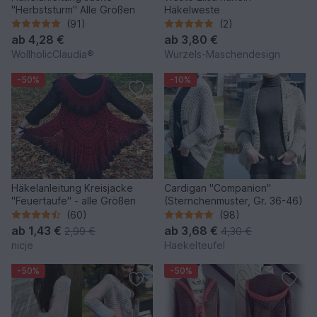
"Herbststurm" Alle Größen
Häkelweste
(91)
(2)
ab
4,28 €
ab
3,80 €
WollholicClaudia®
Wurzels-Maschendesign
-50%
-10%
Häkelanleitung Kreisjacke
Cardigan "Companion"
"Feuertaufe" - alle Größen
(Sternchenmuster, Gr. 36-46)
(60)
(98)
ab
1,43 €
ab
3,68 €
2,99 €
4,30 €
nicje
Haekelteufel
-50%
-50%