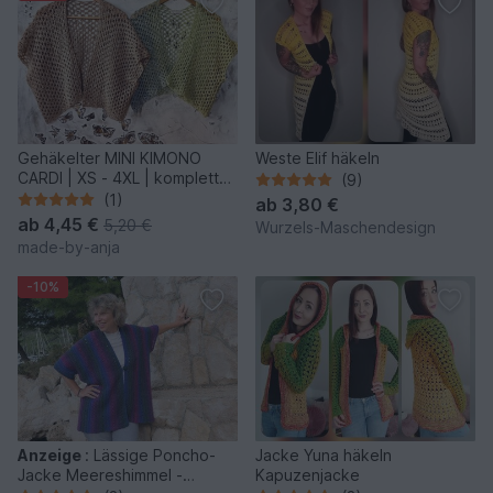
Gehäkelter MINI KIMONO
Weste Elif häkeln
CARDI | XS - 4XL | komplett
(9)
anpassbar
(1)
ab
3,80 €
ab
4,45 €
5,20 €
Wurzels-Maschendesign
made-by-anja
-10%
Anzeige
:
Lässige Poncho-
Jacke Yuna häkeln
Jacke Meereshimmel -
Kapuzenjacke