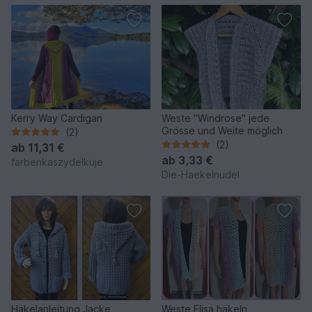
Kerry Way Cardigan
Weste "Windrose" jede
Grösse und Weite möglich
(2)
(2)
ab
11,31 €
ab
3,33 €
farbenkaszydelkuje
Die-Haekelnudel
Häkelanleitung Jacke
Weste Elisa häkeln