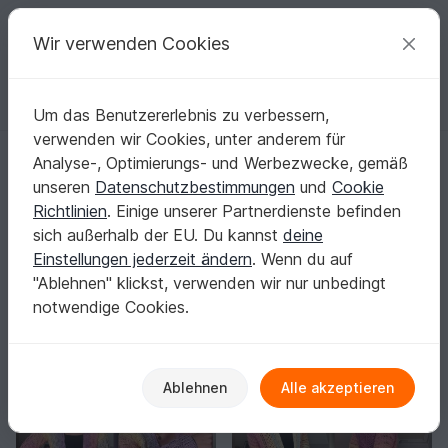
C
razy
P
atterns
Deine kreativen Ideen
Wir verwenden Cookies
Um das Benutzererlebnis zu verbessern,
Deutsch | € (EUR)
einloggen
Kostenlos registrieren
verwenden wir Cookies, unter anderem für
Startseite
Häkeln
Damen
Jacken & Westen
Analyse-, Optimierungs- und Werbezwecke, gemäß
Jacke häkeln: Dein neuer Lieblings-Cardigan
unseren
Datenschutzbestimmungen
und
Cookie
zum Überwerfen
Richtlinien
. Einige unserer Partnerdienste befinden
Du greifst morgens zur Tür und hast dein selbst
sich außerhalb der EU. Du kannst
deine
gehäkeltes Lieblingsstück sofort parat.
Mehr anzeigen
Einstellungen jederzeit ändern
. Wenn du auf
"Ablehnen" klickst, verwenden wir nur unbedingt
Damen
Sortieren / Filter
notwendige Cookies.
s & Tuniken
Jacken & Westen
Kleider
1230
1038
271
Ablehnen
Alle akzeptieren