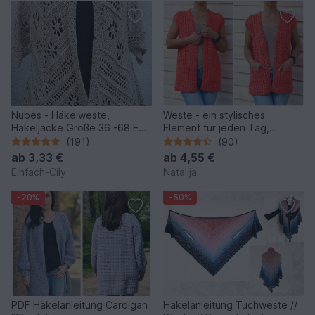
Nubes - Häkelweste,
Weste - ein stylisches
Häkeljacke Größe 36 -68 EU
Element für jeden Tag,
Damen
Häkelanleitung mit
(191)
(90)
Häkelschrift in Gr. 32 bis 52+
ab
3,33 €
ab
4,55 €
Einfach-Cily
Natalija
-20%
-50%
PDF Häkelanleitung Cardigan
Häkelanleitung Tuchweste //