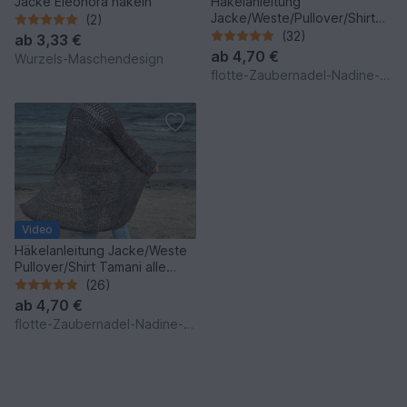
Jacke Eleonora häkeln
Häkelanleitung
Jacke/Weste/Pullover/Shirt
(2)
Natsumi
(32)
ab
3,33 €
ab
4,70 €
Wurzels-Maschendesign
flotte-Zaubernadel-Nadine-Eckh
Video
Häkelanleitung Jacke/Weste
Pullover/Shirt Tamani alle
Größen
(26)
ab
4,70 €
flotte-Zaubernadel-Nadine-Eckh