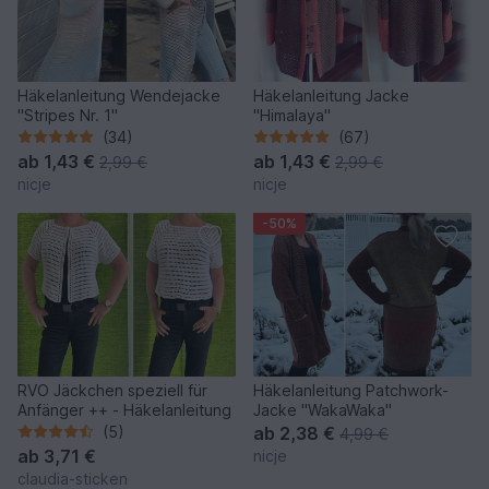
Häkelanleitung Wendejacke
Häkelanleitung Jacke
"Stripes Nr. 1"
"Himalaya"
(34)
(67)
ab
1,43 €
ab
1,43 €
2,99 €
2,99 €
nicje
nicje
-50%
RVO Jäckchen speziell für
Häkelanleitung Patchwork-
Anfänger ++ - Häkelanleitung
Jacke "WakaWaka"
(5)
ab
2,38 €
4,99 €
ab
3,71 €
nicje
claudia-sticken