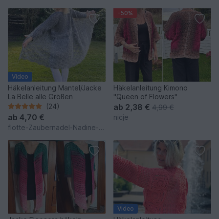
-50%
Video
Häkelanleitung Mantel/Jacke
Häkelanleitung Kimono
La Belle alle Größen
"Queen of Flowers"
(24)
ab
2,38 €
4,99 €
ab
4,70 €
nicje
flotte-Zaubernadel-Nadine-Eckh
Video