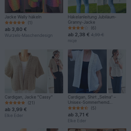
Jacke Wally häkeln
Häkelanleitung Jubiläum-
Granny-Jacke
(1)
(6)
ab
3,80 €
ab
2,38 €
4,99 €
Wurzels-Maschendesign
nicje
Cardigan, Jacke "Cassy"
Cardigan, Shirt „Selma“ –
Unisex-Sommerhemd
(21)
Häkelanleitung
(5)
ab
3,99 €
ab
3,71 €
Elke Eder
Elke Eder