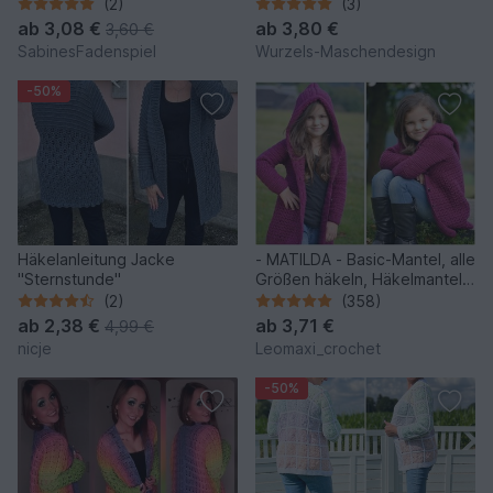
Häkelanleitung
(2)
(3)
ab
3,08 €
ab
3,80 €
3,60 €
SabinesFadenspiel
Wurzels-Maschendesign
-50%
Häkelanleitung Jacke
- MATILDA - Basic-Mantel, alle
"Sternstunde"
Größen häkeln, Häkelmantel
mit Kapuze, RVO Raglan von
(2)
(358)
oben
ab
2,38 €
ab
3,71 €
4,99 €
nicje
Leomaxi_crochet
-50%