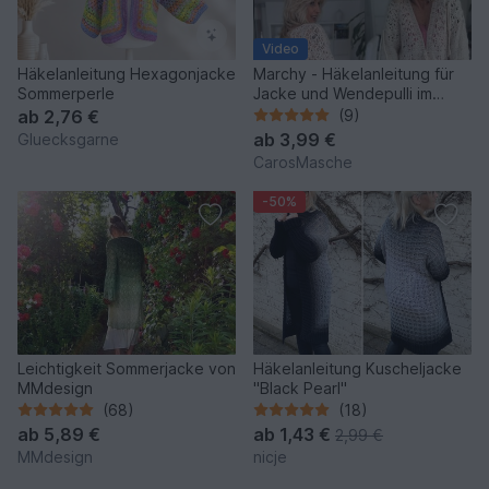
Video
Häkelanleitung Hexagonjacke
Marchy - Häkelanleitung für
Sommerperle
Jacke und Wendepulli im
Patchworkstil
ab
2,76 €
(9)
ab
3,99 €
Gluecksgarne
CarosMasche
-50%
Leichtigkeit Sommerjacke von
Häkelanleitung Kuscheljacke
MMdesign
"Black Pearl"
(68)
(18)
ab
5,89 €
ab
1,43 €
2,99 €
MMdesign
nicje