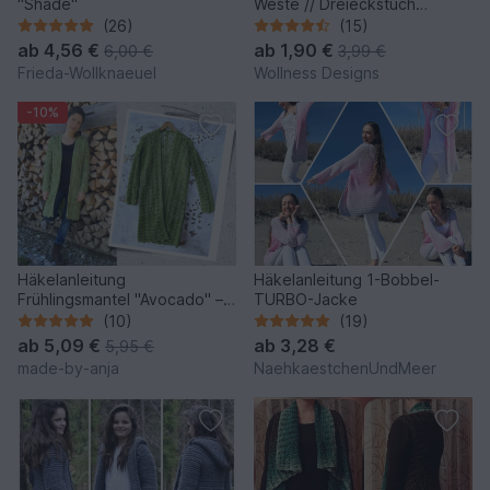
"Shade"
Weste // Dreieckstuch
Tender
(26)
(15)
ab
4,56 €
ab
1,90 €
6,00 €
3,99 €
Frieda-Wollknaeuel
Wollness Designs
-10%
Häkelanleitung
Häkelanleitung 1-Bobbel-
Frühlingsmantel "Avocado" –
TURBO-Jacke
nahtlos – einfach
(10)
(19)
ab
5,09 €
ab
3,28 €
5,95 €
made-by-anja
NaehkaestchenUndMeer