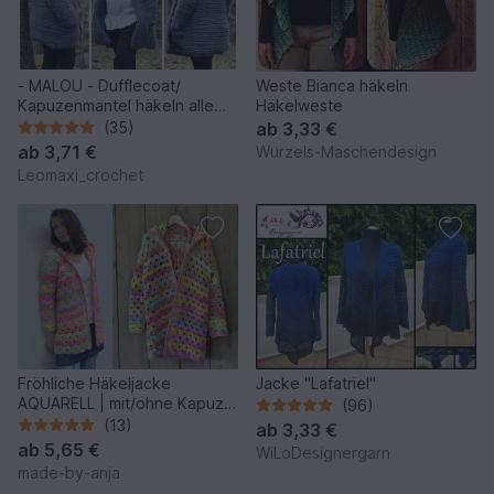
- MALOU - Dufflecoat/
Weste Bianca häkeln
Kapuzenmantel häkeln alle
Häkelweste
Größen ab Größe 74- 56
(35)
ab
3,33 €
Plussize Damen mit
ab
3,71 €
Wurzels-Maschendesign
Größentabelle,
Leomaxi_crochet
Häkelanleitung 215
Fröhliche Häkeljacke
Jacke "Lafatriel"
AQUARELL | mit/ohne Kapuze
(96)
| nahtlos
(13)
ab
3,33 €
ab
5,65 €
WiLoDesignergarn
made-by-anja