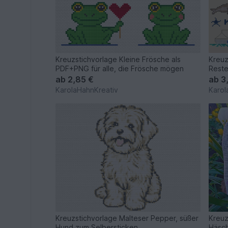
Kreuzstichvorlage Kleine Frösche als
Kreuz
PDF+PNG für alle, die Frösche mögen
Reste
ab
2,85 €
ab
3
KarolaHahnKreativ
Karol
Kreuzstichvorlage Malteser Pepper, süßer
Kreuz
Hund zum Selbersticken
Häsch