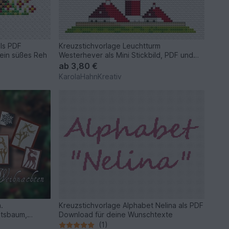
als PDF
Kreuzstichvorlage Leuchtturm
 ein süßes Reh
Westerhever als Mini Stickbild, PDF und
PNG
ab
3,80 €
KarolaHahnKreativ
.
Kreuzstichvorlage Alphabet Nelina als PDF
htsbaum,
Download für deine Wunschtexte
(1)