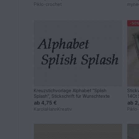
Piklo-crochet
myne
-50
Kreuzstichvorlage Alphabet "Splish
Stick
Splash", Stickschrift für Wunschtexte
14Ct 
ab
4,75 €
ab
2
KarolaHahnKreativ
Piklo