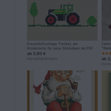
Kreuzstichvorlage Trecker, ein
Zählv
Kindermotiv für neue Stickideen als PDF
"Weih
ab
3,80 €
ab
3
KarolaHahnKreativ
myne