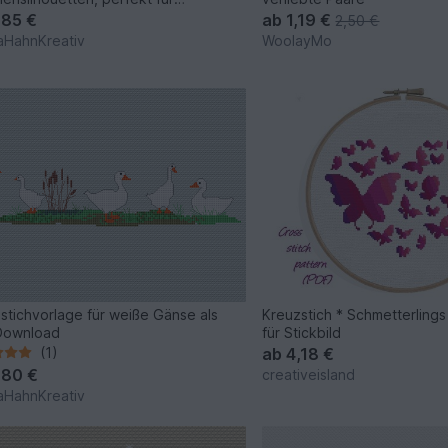
rdeko
,85 €
ab
1,19 €
2,50 €
aHahnKreativ
WoolayMo
stichvorlage für weiße Gänse als
Kreuzstich * Schmetterlings
Download
für Stickbild
(1)
ab
4,18 €
,80 €
creativeisland
aHahnKreativ