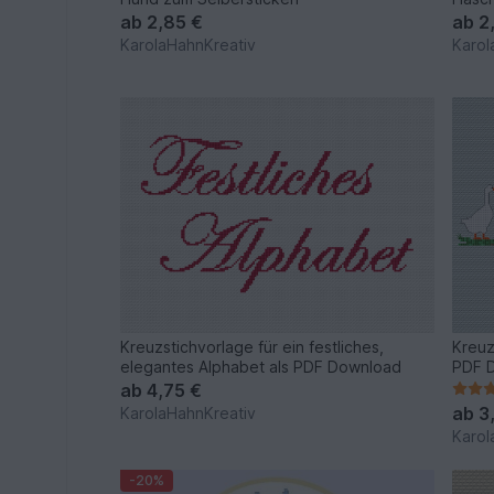
Oste
ab
2,85 €
ab
2
KarolaHahnKreativ
Karol
Kreuzstichvorlage für ein festliches,
Kreuz
elegantes Alphabet als PDF Download
PDF 
ab
4,75 €
ab
3
KarolaHahnKreativ
Karol
-20%