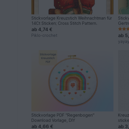
Stickvorlage Kreuzstich Weihnachtman für
Stick
14Ct Sticken; Cross Stitch Pattern.
Gertr
ab
4,74 €
ab
5
Piklo-crochet
yaya
Stickvorlage PDF "Regenbogen"
Kreuz
Download Vorlage, DIY
stick
ab
4,66 €
ab
3