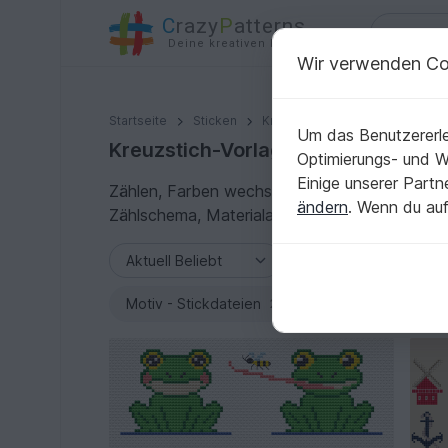
C
razy
P
atterns
Deine kreativen Ideen
Wir verwenden Co
Startseite
Sticken
Kreuzstich-Vorlagen
Um das Benutzererle
Kreuzstich-Vorlagen: Schritt für Sc
Optimierungs- und 
Einige unserer Part
Zählen, Farben wechseln, Fäden sichern – mit 
ändern
. Wenn du auf
Zählschema, Materialangaben und verständlich
Motiv - Stickdateien
Festlichkeiten
2216
1