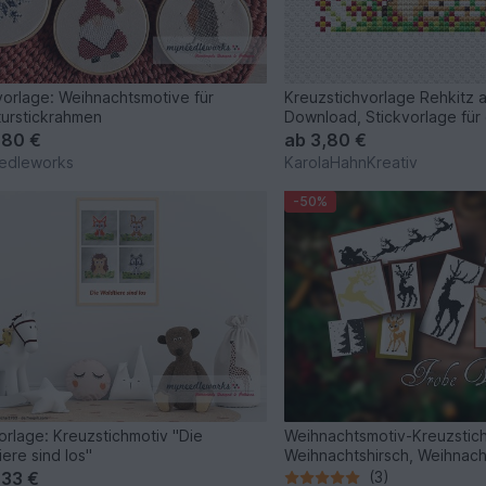
vorlage: Weihnachtsmotive für
Kreuzstichvorlage Rehkitz 
turstickrahmen
Download, Stickvorlage für
,80 €
ab
3,80 €
edleworks
KarolaHahnKreativ
-50%
orlage: Kreuzstichmotiv "Die
Weihnachtsmotiv-Kreuzstich
iere sind los"
Weihnachtshirsch, Weihnac
Schneeflocken
,33 €
(3)