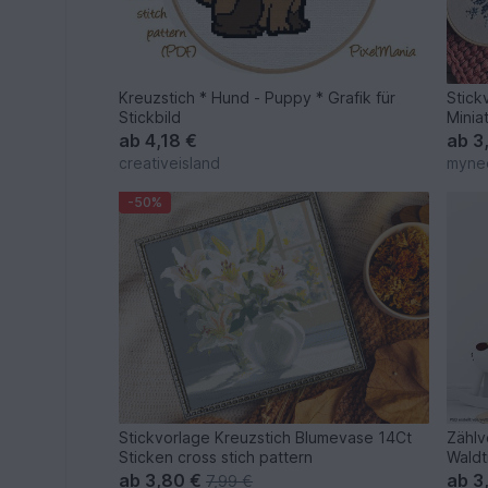
Kreuzstich * Hund - Puppy * Grafik für
Stick
Stickbild
Minia
ab
4,18 €
ab
3
creativeisland
myne
-50%
Stickvorlage Kreuzstich Blumevase 14Ct
Zählv
Sticken cross stich pattern
Waldt
ab
3,80 €
ab
3
7,99 €