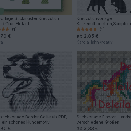
vorlage Stickmuster Kreuzstich
Kreuzstichvorlage
ud Grün Elefant
Katzensilhouetten,Sampler 
Katzen als PDF und PNG
(1)
(1)
,70 €
ab
2,85 €
ya
KarolaHahnKreativ
stichvorlage Border Collie als PDF,
Stickvorlage Einhorn Handst
e ein schönes Hundemotiv
verschiedene Größen
,80 €
ab
3,33 €