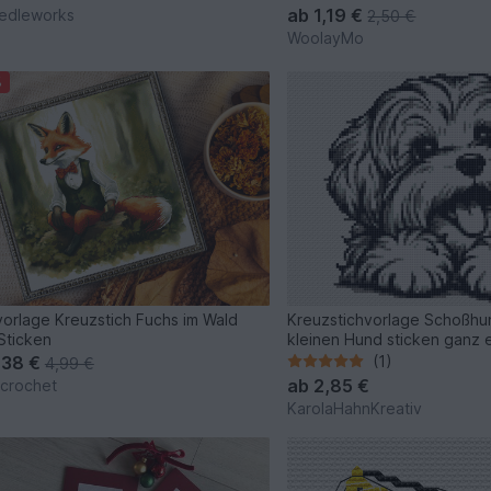
ab
1,19 €
edleworks
2,50 €
WoolayMo
%
vorlage Kreuzstich Fuchs im Wald
Kreuzstichvorlage Schoßhu
Sticken
kleinen Hund sticken ganz 
,38 €
(1)
4,99 €
ab
2,85 €
-crochet
KarolaHahnKreativ