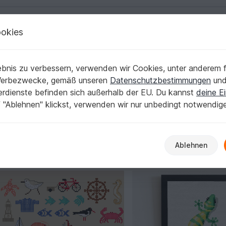
okies
Deutsch | € (EUR)
Kostenlose Anleit
bnis zu verbessern, verwenden wir Cookies, unter anderem f
hritt zum sauberen Stichbild
Werbezwecke, gemäß unseren
Datenschutzbestimmungen
un
nerdienste befinden sich außerhalb der EU. Du kannst
deine Ei
einer klaren Anleitung gelingt dir der Einstieg entspannt. En
 "Ablehnen" klickst, verwenden wir nur unbedingt notwendig
en Schritten. Filter nach Motiv und Schwierigkeitsgrad und 
Ablehnen
ITH - Stickdateien
Kreuzstich-Vorlagen
200
897
181