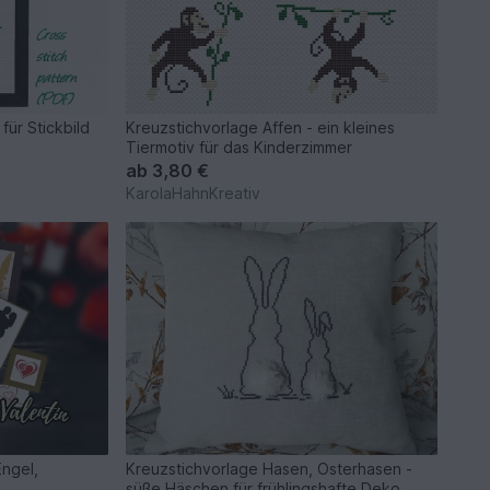
für Stickbild
Kreuzstichvorlage Affen - ein kleines
Tiermotiv für das Kinderzimmer
ab
3,80 €
KarolaHahnKreativ
Engel,
Kreuzstichvorlage Hasen, Osterhasen -
süße Häschen für frühlingshafte Deko