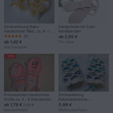
Strickanleitung Baby-
Handschuhe mit Zopf-
Handschuhe "Mia", ca. 4 - 10
Randblenden
Monate
(2)
ab
2,85 €
ab
1,42 €
Pro-Lana
maschenspiel
-25%
Prinzessinnen Handschuhe
Strickanleitung
Größe ca. 3 – 4 (Handumfang
Babyhandschuhe -
14,5 cm)
Neugeborene
ab
1,79 €
0,99 €
2,50 €
Maulwurfwaldi
WollwunderPetra