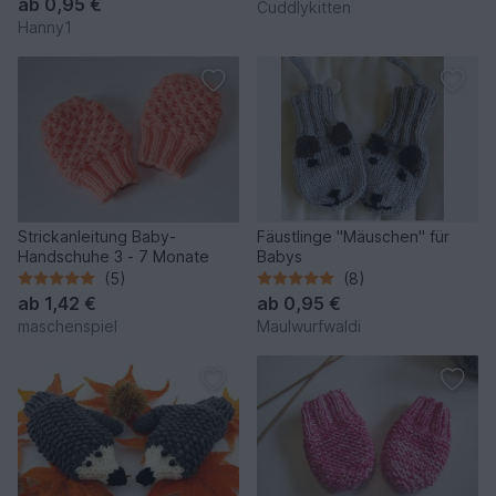
ab
0,95 €
Cuddlykitten
Hanny1
Strickanleitung Baby-
Fäustlinge "Mäuschen" für
Handschuhe 3 - 7 Monate
Babys
(5)
(8)
ab
1,42 €
ab
0,95 €
maschenspiel
Maulwurfwaldi