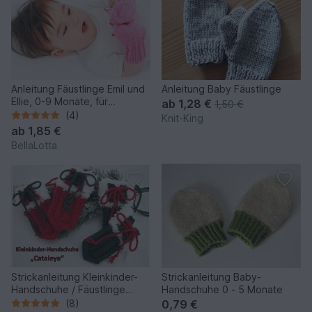
Anleitung Fäustlinge Emil und
Anleitung Baby Fäustlinge
Ellie, 0-9 Monate, für
ab
1,28 €
1,50 €
Anfängerfreundlich
(4)
Knit-King
ab
1,85 €
BellaLotta
Strickanleitung Kleinkinder-
Strickanleitung Baby-
Handschuhe / Fäustlinge
Handschuhe 0 - 5 Monate
"Cataleya"
(8)
0,79 €