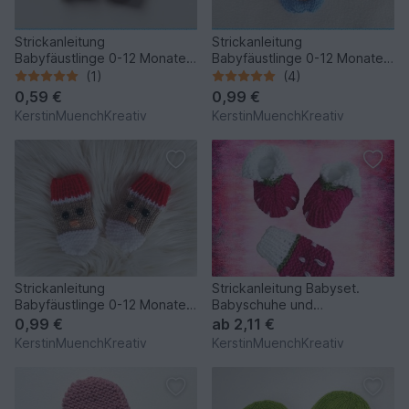
Strickanleitung
Strickanleitung
Babyfäustlinge 0-12 Monate -
Babyfäustlinge 0-12 Monate -
Schritt für Schritt Anleitung
ausführliche Anleitung
(1)
(4)
0,59 €
0,99 €
KerstinMuenchKreativ
KerstinMuenchKreativ
Strickanleitung
Strickanleitung Babyset.
Babyfäustlinge 0-12 Monate -
Babyschuhe und
Schritt für Schritt Anleitung
Babyhandschuhe bis 3
0,99 €
ab
2,11 €
Monate
KerstinMuenchKreativ
KerstinMuenchKreativ