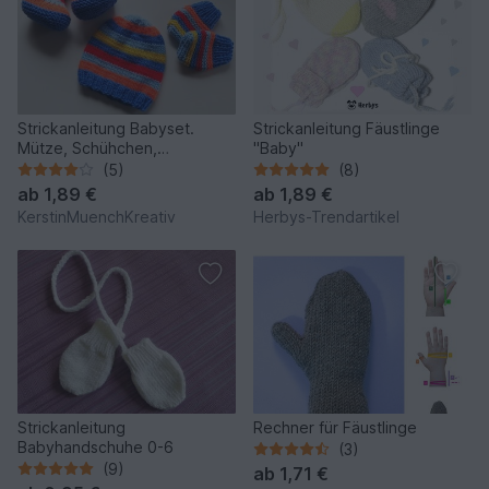
Strickanleitung Babyset.
Strickanleitung Fäustlinge
Mütze, Schühchen,
"Baby"
Handschuhe von 0-6
(5)
(8)
Monaten tragbar +
ab
1,89 €
ab
1,89 €
Größentabelle für größere
KerstinMuenchKreativ
Herbys-Trendartikel
Größen
Strickanleitung
Rechner für Fäustlinge
Babyhandschuhe 0-6
(3)
(9)
ab
1,71 €