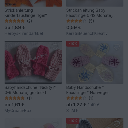
Strickanleitung
Strickanleitung Baby
Kinderfäustlinge "Igel"
Fäustlinge 0-12 Monate,
ausführliche Anleitung und
(2)
(5)
Tabelle mit allen Größen
ab
1,89 €
0,59 €
Herbys-Trendartikel
KerstinMuenchKreativ
-10%
Babyhandschuhe "Nick(y)",
Baby Handschuhe *
0-9 Monate, gestrickt
Fäustlinge * Norweger
(1)
(1)
ab
1,61 €
ab
1,27 €
1,49 €
MyCreativBox
STALP
-10%