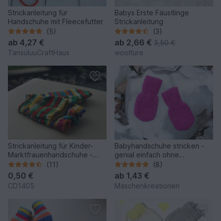
Strickanleitung für
Babys Erste Fäustlinge
Handschuhe mit Fleecefutter
Strickanleitung
(5)
(3)
ab
4,27 €
ab
2,66 €
3,50 €
TansuluuCraftHaus
woolture
Strickanleitung für Kinder-
Babyhandschuhe stricken -
Marktfrauenhandschuhe -
genial einfach ohne
Größe 1 (1 - 3 Jahre)
Nadelspiel!
(11)
(8)
0,50 €
ab
1,43 €
CD1405
Maschenkreationen