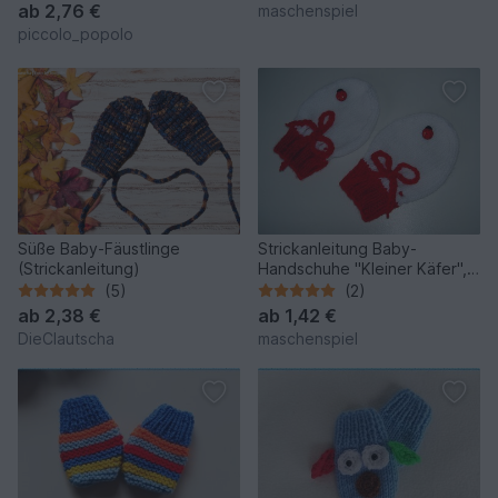
ab
2,76 €
maschenspiel
piccolo_popolo
Süße Baby-Fäustlinge
Strickanleitung Baby-
(Strickanleitung)
Handschuhe "Kleiner Käfer",
ca. 3 - 10 Monate
(5)
(2)
ab
2,38 €
ab
1,42 €
DieClautscha
maschenspiel