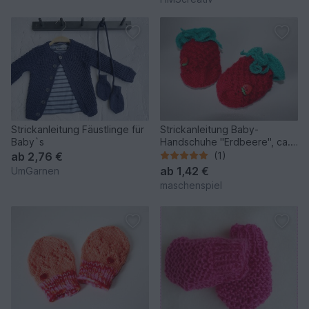
Strickanleitung Fäustlinge für
Strickanleitung Baby-
Baby`s
Handschuhe "Erdbeere", ca.
4 - 10 Monate
ab
2,76 €
(1)
ab
1,42 €
UmGarnen
maschenspiel