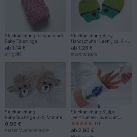
Strickanleitung für wärmende
Strickanleitung Baby-
Baby Fäustlinge
Handschuhe "Leon", ca. 4 -
10 Monate
ab
1,14 €
ab
1,23 €
amigoll9
maschenspiel
Strickanleitung
Strickanleitung Stulpe
Babyfäustlinge 0-12 Monate -
„Verträumter Lavendel“,
ausführliche Anleitung
Provenzalische Stulpen für
0,99 €
(1)
kalte Hände
ab
2,80 €
KerstinMuenchKreativ
HMScreativ