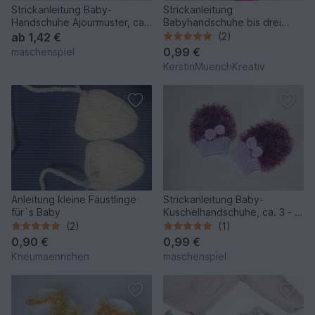
Strickanleitung Baby-
Strickanleitung
Handschuhe Ajourmuster, ca.
Babyhandschuhe bis drei
3 - 10 Monate
Monate tragbar
ab
1,42 €
(2)
0,99 €
maschenspiel
KerstinMuenchKreativ
Anleitung kleine Fäustlinge
Strickanleitung Baby-
für`s Baby
Kuschelhandschuhe, ca. 3 - 9
Monate
(2)
(1)
0,90 €
0,99 €
Kneumaennchen
maschenspiel