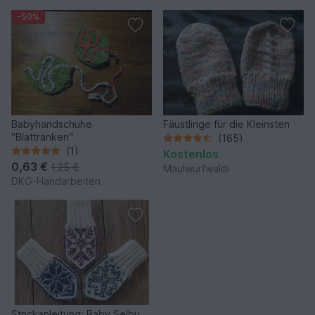
-50%
Babyhandschuhe
Fäustlinge für die Kleinsten
"Blattranken"
(165)
(1)
Kostenlos
0,63 €
1,25 €
Maulwurfwaldi
DKG-Handarbeiten
Strickanleitung: Baby Selbu