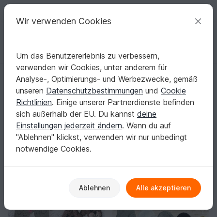
C
razy
P
atterns
Deine kreativen Ideen
Wir verwenden Cookies
Um das Benutzererlebnis zu verbessern,
Deutsch | € (EUR)
einloggen
Kostenlos registrieren
verwenden wir Cookies, unter anderem für
Startseite
Stricken
Babys
Handschuhe
Analyse-, Optimierungs- und Werbezwecke, gemäß
Babyhandschuhe stricken: Schritt für Schritt
unseren
Datenschutzbestimmungen
und
Cookie
zum sicheren Ergebnis
Richtlinien
. Einige unserer Partnerdienste befinden
Auch ohne viel Strickpraxis gelingen dir
sich außerhalb der EU. Du kannst
deine
Babyhandschuhe mit klaren Maschenangaben,
Einstellungen jederzeit ändern
. Wenn du auf
Abnahmen und Größenhinweisen.
Mehr anzeigen
"Ablehnen" klickst, verwenden wir nur unbedingt
notwendige Cookies.
Babys
Sortieren / Filter
Spielzeug
Handschuhe
Stirnbänder
9
59
47
25
Ablehnen
Alle akzeptieren