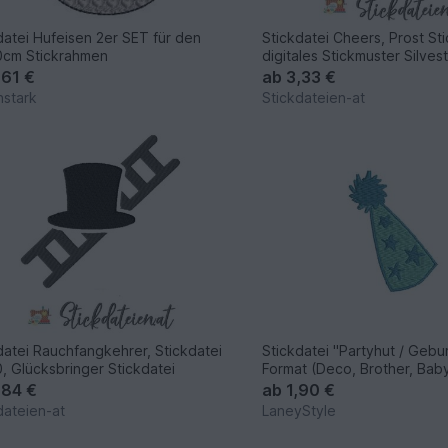
datei Hufeisen 2er SET für den
Stickdatei Cheers, Prost St
0cm Stickrahmen
digitales Stickmuster Silves
,61 €
ab
3,33 €
stark
Stickdateien-at
datei Rauchfangkehrer, Stickdatei
Stickdatei "Partyhut / Gebu
, Glücksbringer Stickdatei
Format (Deco, Brother, Bab
,84 €
ab
1,90 €
dateien-at
LaneyStyle