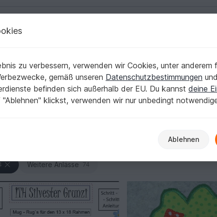
okies
Deutsch | € (EUR)
Kostenlose Anleit
bnis zu verbessern, verwenden wir Cookies, unter anderem f
ie dein neues Jahr einläuten
Werbezwecke, gemäß unseren
Datenschutzbestimmungen
un
nerdienste befinden sich außerhalb der EU. Du kannst
deine Ei
tlichen Schriftzügen ins neue Jahr. Hier findest du passende
 "Ablehnen" klickst, verwenden wir nur unbedingt notwendig
dein Motiv aus und bring Neujahrsstimmung sauber auf Stoff.
Ablehnen
inger
Fasching
Geburtstag
Geburt
86
24
128
186
Weitere Anlässe
4
74