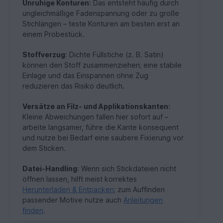
Unruhige Konturen
: Das entsteht häufig durch
ungleichmäßige Fadenspannung oder zu große
Stichlängen – teste Konturen am besten erst an
einem Probestück.
Stoffverzug
: Dichte Füllstiche (z. B. Satin)
können den Stoff zusammenziehen; eine stabile
Einlage und das Einspannen ohne Zug
reduzieren das Risiko deutlich.
Versätze an Filz- und Applikationskanten
:
Kleine Abweichungen fallen hier sofort auf –
arbeite langsamer, führe die Kante konsequent
und nutze bei Bedarf eine saubere Fixierung vor
dem Sticken.
Datei-Handling
: Wenn sich Stickdateien nicht
öffnen lassen, hilft meist korrektes
Herunterladen & Entpacken
; zum Auffinden
passender Motive nutze auch
Anleitungen
finden
.