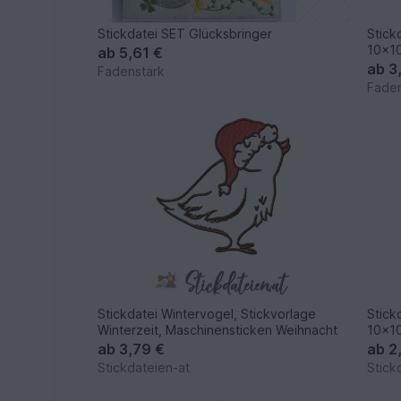
Stickdatei SET Glücksbringer
Stick
10x1
ab
5,61 €
ab
3
Fadenstark
Faden
Stickdatei Wintervogel, Stickvorlage
Stick
Winterzeit, Maschinensticken Weihnacht
10x10
ab
3,79 €
ab
2
Stickdateien-at
Stick