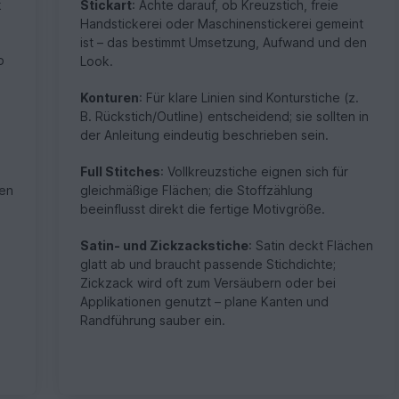
k
Stickart
: Achte darauf, ob Kreuzstich, freie
Handstickerei oder Maschinenstickerei gemeint
ist – das bestimmt Umsetzung, Aufwand und den
b
Look.
Konturen
: Für klare Linien sind Konturstiche (z.
B. Rückstich/Outline) entscheidend; sie sollten in
der Anleitung eindeutig beschrieben sein.
Full Stitches
: Vollkreuzstiche eignen sich für
len
gleichmäßige Flächen; die Stoffzählung
beeinflusst direkt die fertige Motivgröße.
Satin- und Zickzackstiche
: Satin deckt Flächen
glatt ab und braucht passende Stichdichte;
Zickzack wird oft zum Versäubern oder bei
Applikationen genutzt – plane Kanten und
Randführung sauber ein.