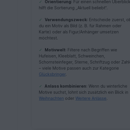
✓
Orientierung
: Für einen schnellen Überblic
hilft die Sortierung „Aktuell beliebt“.
✓
Verwendungszweck
: Entscheide zuerst, o
du ein Motiv als Bild (z. B. für Rahmen oder
Karte) oder als Figur/Anhänger umsetzen
möchtest.
✓
Motivwelt
: Filtere nach Begriffen wie
Hufeisen, Kleeblatt, Schweinchen,
Schornsteinfeger, Sterne, Schriftzug oder Zah
– viele Motive passen auch zur Kategorie
Glücksbringer
.
✓
Anlass kombinieren
: Wenn du winterliche
Motive suchst, lohnt sich zusätzlich ein Blick in
Weihnachten
oder
Weitere Anlässe
.