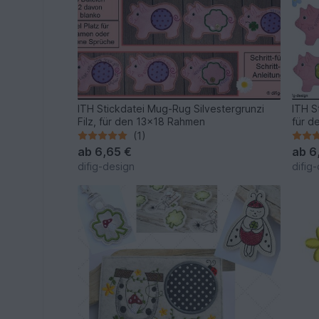
ITH Stickdatei Mug-Rug Silvestergrunzi
ITH S
Filz, für den 13x18 Rahmen
für d
(1)
ab
6,65 €
ab
6
difig-design
difig