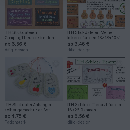
ITH Stickdateien
ITH Stickdateien Meine
CampingTherapie für den
Imkerei für den 13x18+10x10
13x18 Rahmen
Rahmen
ab
6,56 €
ab
8,46 €
difig-design
difig-design
ITH Stickdatei Anhänger
ITH Schilder Tierarzt für den
selbst gemacht 4er Set
16x26 Rahmen
10x10cm Rahmen
ab
4,75 €
ab
6,56 €
Fadenstark
difig-design