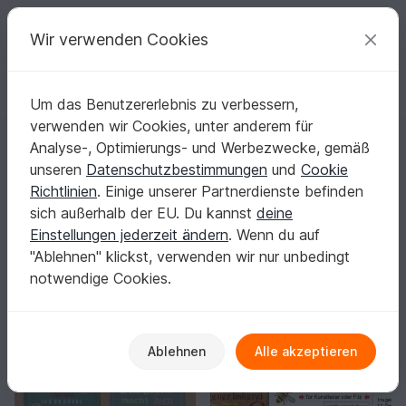
C
razy
P
atterns
Deine kreativen Ideen
Wir verwenden Cookies
Um das Benutzererlebnis zu verbessern,
Deutsch | € (EUR)
einloggen
Kostenlos registrieren
verwenden wir Cookies, unter anderem für
Startseite
Sticken
ITH - Stickdateien
Schilder & Rahmen
Analyse-, Optimierungs- und Werbezwecke, gemäß
ITH Schilder & Rahmen: Schritt für Schritt zum
unseren
Datenschutzbestimmungen
und
Cookie
sauberen Ergebnis
Richtlinien
. Einige unserer Partnerdienste befinden
Mit klaren Markierungs- und Fixierstichen sitzt dein
sich außerhalb der EU. Du kannst
deine
Schild oder Rahmen von Anfang an exakt im
Einstellungen jederzeit ändern
. Wenn du auf
Stickrahmen.
Mehr anzeigen
"Ablehnen" klickst, verwenden wir nur unbedingt
notwendige Cookies.
ITH - Stickdateien
Sortieren / Filter
Beschäftigung
Schilder & Rahmen
Weiteres
48
29
174
Ablehnen
Alle akzeptieren