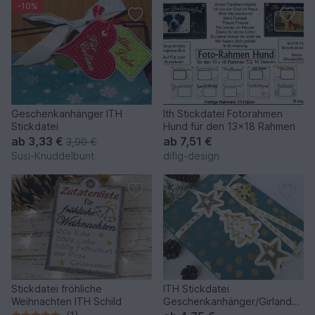
-10%
Geschenkanhänger ITH
Ith Stickdatei Fotorahmen
Stickdatei
Hund für den 13x18 Rahmen
ab
3,33 €
ab
7,51 €
3,90 €
Susi-Knuddelbunt
difig-design
Stickdatei fröhliche
ITH Stickdatei
Weihnachten ITH Schild
Geschenkanhänger/Girlande
für 10x10cm und 13x18cm