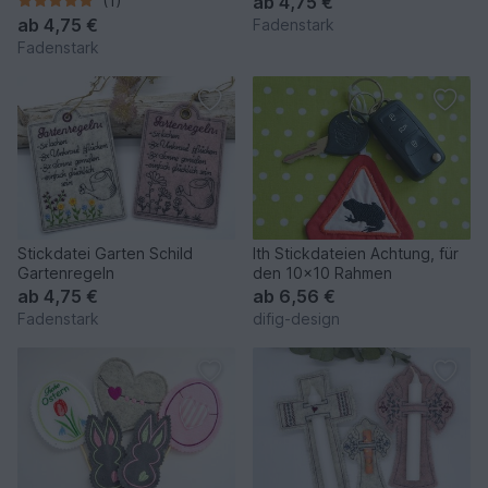
(1)
ab
4,75 €
Rahmen
ab
4,75 €
Fadenstark
Fadenstark
Stickdatei Garten Schild
Ith Stickdateien Achtung, für
Gartenregeln
den 10x10 Rahmen
ab
4,75 €
ab
6,56 €
Fadenstark
difig-design