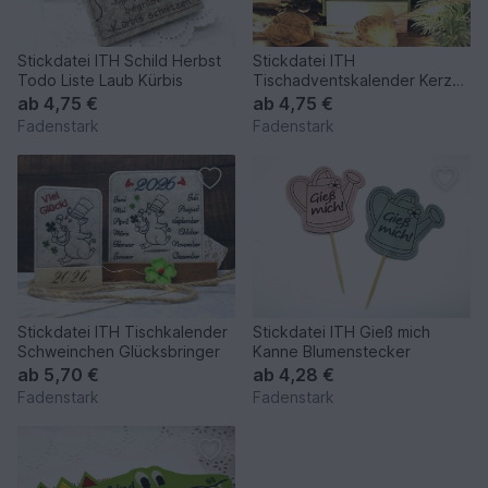
Stickdatei ITH Schild Herbst
Stickdatei ITH
Todo Liste Laub Kürbis
Tischadventskalender Kerzen
ab 10x10cm Adventskalender
ab
4,75 €
ab
4,75 €
Fadenstark
Fadenstark
Stickdatei ITH Tischkalender
Stickdatei ITH Gieß mich
Schweinchen Glücksbringer
Kanne Blumenstecker
ab
5,70 €
ab
4,28 €
Fadenstark
Fadenstark