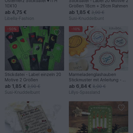
Osterherz Stickdatei ♥ ITH
Stickdatei - Label 20 Motive 2
10X10
Größen 18cm + 26cm Rahmen
ab
4,75 €
ab
1,85 €
3,90 €
Libella-Fashion
Susi-Knuddelbunt
-50%
-10%
Stickdatei - Label einzeln 20
Marmeladenglashauben
Motive 2 Größen
Stickmuster mit Anleitung - 8
diverse Motive
ab
1,85 €
ab
6,84 €
3,90 €
8,00 €
Susi-Knuddelbunt
Lillys-Spassland