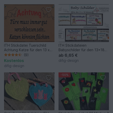
ITH Stickdatei Tuerschild
ITH Stickdateien
Achtung Katze für den 13 x
Babyschilder für den 13x18
18 Rahmen
Rahmen
(9)
ab
6,65 €
Kostenlos
difig-design
difig-design
-50%