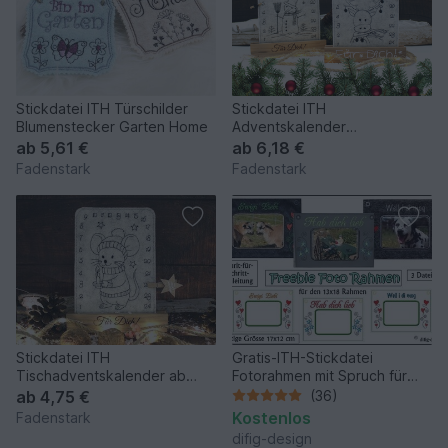
Stickdatei ITH Türschilder
Stickdatei ITH
Blumenstecker Garten Home
Adventskalender
Tischadventskalender togo
ab
5,61 €
ab
6,18 €
Weihnachten Advent
Fadenstark
Fadenstark
Stickdatei ITH
Gratis-ITH-Stickdatei
Tischadventskalender ab
Fotorahmen mit Spruch für
10x10cm Maus Weihanchten
den 13x18 Rahmen
ab
4,75 €
(36)
Kostenlos
Fadenstark
difig-design