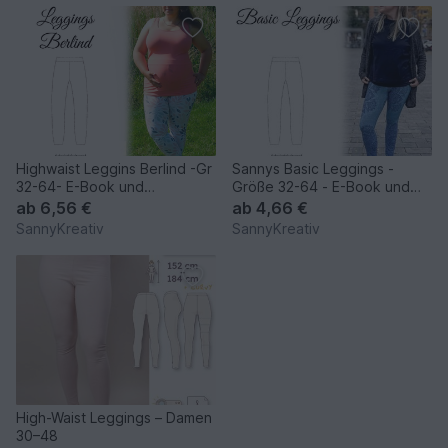
Highwaist Leggins Berlind -Gr
Sannys Basic Leggings -
32-64- E-Book und
Größe 32-64 - E-Book und
Nähanleitung
Nähanleitung
ab
6,56 €
ab
4,66 €
SannyKreativ
SannyKreativ
High-Waist Leggings – Damen
30–48