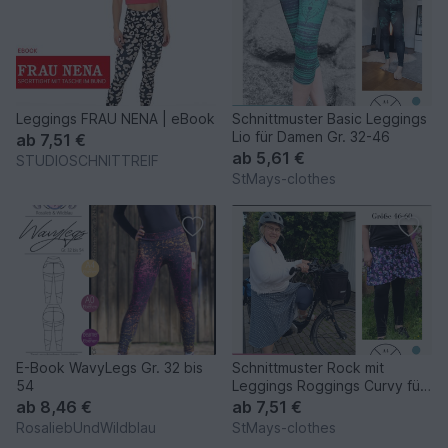
Leggings FRAU NENA | eBook
Schnittmuster Basic Leggings
Lio für Damen Gr. 32-46
ab
7,51 €
ab
5,61 €
STUDIOSCHNITTREIF
StMays-clothes
E-Book WavyLegs Gr. 32 bis
Schnittmuster Rock mit
54
Leggings Roggings Curvy für
Damen Gr. 46-60
ab
8,46 €
ab
7,51 €
RosaliebUndWildblau
StMays-clothes