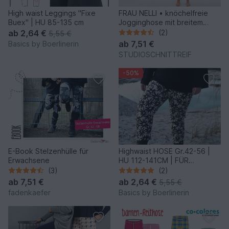
High waist Leggings "Fixe
FRAU NELLI • knöchelfreie
Buex" | HU 85-135 cm
Jogginghose mit breitem
Bund, e-book
ab
2,64 €
(2)
5,55 €
ab
7,51 €
Basics by Boerlinerin
STUDIOSCHNITTREIF
-50%
E-Book Stelzenhülle für
Highwaist HOSE Gr.42-56 |
Erwachsene
HU 112-141CM | FÜR
Webware
(3)
(2)
ab
7,51 €
ab
2,64 €
5,55 €
fadenkaefer
Basics by Boerlinerin