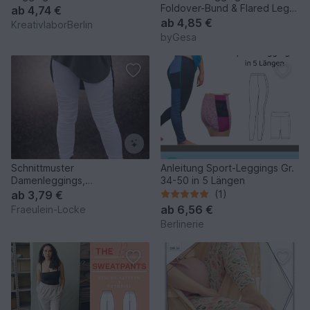
Foldover-Bund & Flared Leg –
ab
4,74 €
Damen Gr. 30–48
ab
4,85 €
KreativlaborBerlin
byGesa
Schnittmuster
Anleitung Sport-Leggings Gr.
Damenleggings,
34-50 in 5 Längen
verschiedene Varianten,
ab
3,79 €
(1)
Leggings Schnittmuster
ab
6,56 €
Fraeulein-Locke
Berlinerie