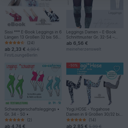
Sissi *** E-Book Leggings in 6
Leggings Damen – E-Book
Längen 13 Größen 32 bis 56
Schnittmuster Gr. 32-54 –
Nähanleitung, Schnittmuster
Arizona
(24)
ab
6,56 €
Designt mit Herz und Hand by
ab
2,33 €
meineherzenswelt
4,90 €
firstloungeberlin
FirstLoungeBerlin
-50%
Schwangerschaftsleggings •
Yogi.HOSE - Yogahose
Gr. 34 - 50 •
Damen in 9 Größen 30/32 bis
56/58 Nähanleitung mit
(2)
(14)
Schnittmuster von
ab
4,74 €
ab
2,85 €
5,99 €