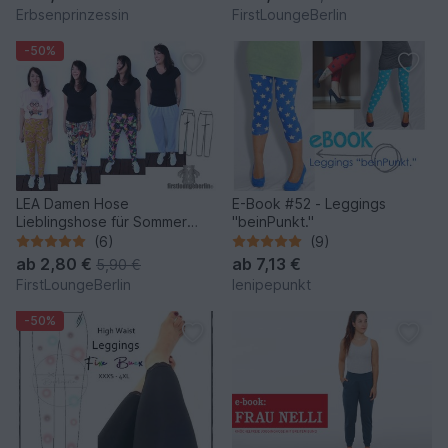
firstloungeberlin
Erbsenprinzessin
FirstLoungeBerlin
-50%
LEA Damen Hose
E-Book #52 - Leggings
Lieblingshose für Sommer
"beinPunkt."
Winter - viele Varianten
(6)
(9)
möglich
ab
2,80 €
ab
7,13 €
5,90 €
FirstLoungeBerlin
lenipepunkt
-50%