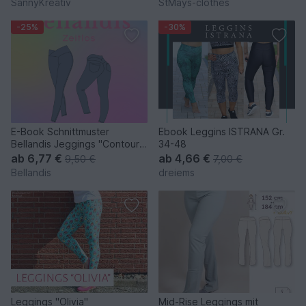
SannyKreativ
StMays-clothes
-25%
-30%
E-Book Schnittmuster
Ebook Leggins ISTRANA Gr.
Bellandis Jeggings "Contour"
34-48
mit deutscher Anleitung
ab
6,77 €
ab
4,66 €
9,50 €
7,00 €
Bellandis
dreiems
Leggings "Olivia"
Mid-Rise Leggings mit