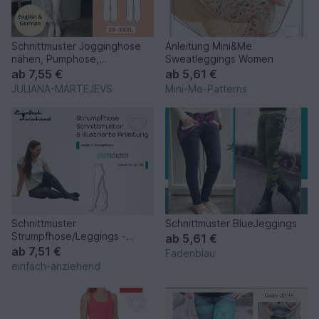
Schnittmuster Jogginghose
Anleitung Mini&Me
nähen, Pumphose,
Sweatleggings Women
Loungewear, Hose mit
ab
7,55 €
ab
5,61 €
Gummibund
JULIANA-MARTEJEVS
Mini-Me-Patterns
Schnittmuster
Schnittmuster BlueJeggings
Strumpfhose/Leggings -
ab
5,61 €
Heldin in Strumpfhosen Gr. 32
ab
7,51 €
Fadenblau
- 62
einfach-anziehend