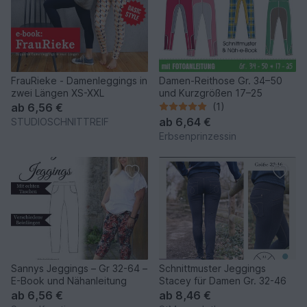
FrauRieke - Damenleggings in
Damen-Reithose Gr. 34–50
zwei Längen XS-XXL
und Kurzgrößen 17–25
ab
6,56 €
(1)
ab
6,64 €
STUDIOSCHNITTREIF
Erbsenprinzessin
Sannys Jeggings – Gr 32-64 –
Schnittmuster Jeggings
E-Book und Nähanleitung
Stacey für Damen Gr. 32-46
ab
6,56 €
ab
8,46 €