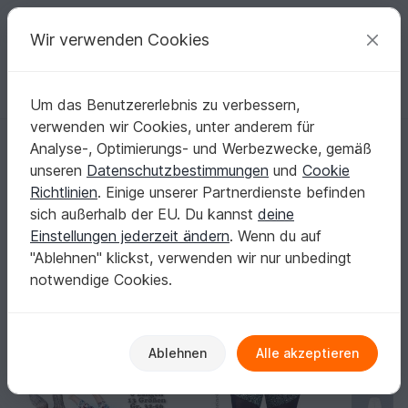
C
razy
P
atterns
Deine kreativen Ideen
Wir verwenden Cookies
Um das Benutzererlebnis zu verbessern,
Deutsch | € (EUR)
einloggen
Kostenlos registrieren
verwenden wir Cookies, unter anderem für
Startseite
Nähen
Damen
Leggins
Analyse-, Optimierungs- und Werbezwecke, gemäß
Leggings nähen: Saubere Stretch-Nähte,
unseren
Datenschutzbestimmungen
und
Cookie
Bund-Optionen & Passform-Feinschliff
Richtlinien
. Einige unserer Partnerdienste befinden
Wenn du Wert auf präzise Passform legst, zählen
sich außerhalb der EU. Du kannst
deine
Dehnungsgrad, Maßtabelle und die richtige Nahttechnik.
Einstellungen jederzeit ändern
. Wenn du auf
Mehr anzeigen
"Ablehnen" klickst, verwenden wir nur unbedingt
notwendige Cookies.
Damen
Sortieren / Filter
er
Schuhe
Leggins
Unterwäsche & Bad
77
22
31
Ablehnen
Alle akzeptieren
-50%