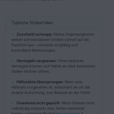
Typische Stolperfallen
✓
Zuschnitt zu knapp
: Kleine Ungenauigkeiten
wirken sich bei kleinen Größen schnell auf die
Passform aus – schneide sorgfältig und
kontrolliere Markierungen.
✓
Verriegeln vergessen
: Ohne sauberes
Verriegeln können sich Nähte an stark belasteten
Stellen leichter öffnen.
✓
Hilfsnähte übersprungen
: Wenn eine
Hilfsnaht vorgesehen ist, erleichtert sie oft die
exakte Ausrichtung, zum Beispiel an der Sohle.
✓
Download nicht geprüft
: Wenn Dateien nicht
vollständig entpackt sind, fehlen manchmal
Seiten – nutze bei Bedarf
Herunterladen &