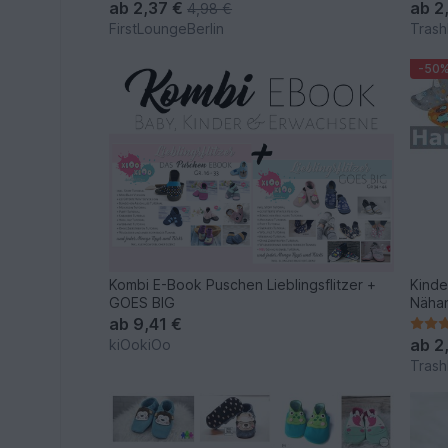
ab
2,37 €
ab
2
4,98 €
FirstLoungeBerlin
Trash
-50
Kombi E-Book Puschen Lieblingsflitzer +
Kinde
GOES BIG
Nähan
ab
9,41 €
ab
2
kiOokiOo
Trash