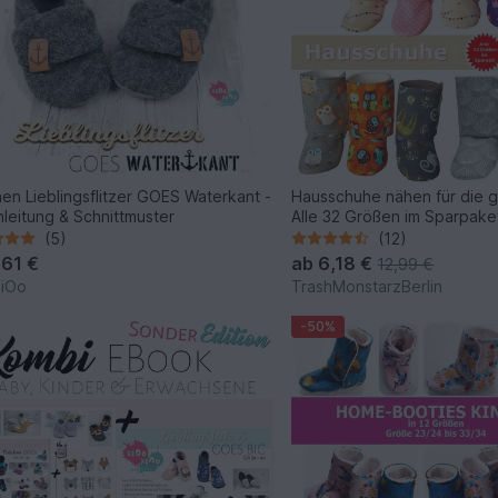
en Lieblingsflitzer GOES Waterkant -
Hausschuhe nähen für die g
leitung & Schnittmuster
Alle 32 Größen im Sparpake
Schnittmuster & Nähanleitu
(5)
(12)
,61 €
ab
6,18 €
12,99 €
kiOo
TrashMonstarzBerlin
-50%