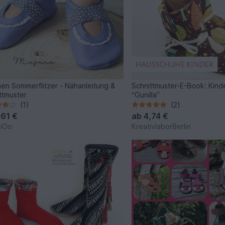
en Sommerflitzer - Nähanleitung &
Schnittmuster-E-Book: Kin
ttmuster
“Gunilla”
(1)
(2)
,61 €
ab
4,74 €
kiOo
KreativlaborBerlin