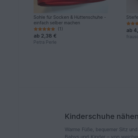
Sohle für Socken & Hüttenschuhe -
Stief
einfach selber machen
(1)
ab
4
ab
2,38 €
fraus
Petra Perle
Kinderschuhe nähen:
Warme Füße, bequemer Sitz und 
Babys und Kinder – von weichen