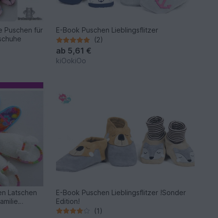
 Puschen für
E-Book Puschen Lieblingsflitzer
schuhe
(2)
ab
5,61 €
kiOokiOo
en Latschen
E-Book Puschen Lieblingsflitzer !Sonder
amilie
Edition!
ter
(1)