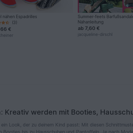
el nähen Espadrilles
Summer-feets Barfußsandal
Nähanleitung
(3)
ab
7,60 €
,66 €
jacqueline-dirschl
cheiner
 Kreativ werden mit Booties, Haussch
ein Look, der zu deinem Kind passt: Mit diesen Schnittmuste
 Booties bis zu Hausschuhen und Pantoffeln. Je nach Modell