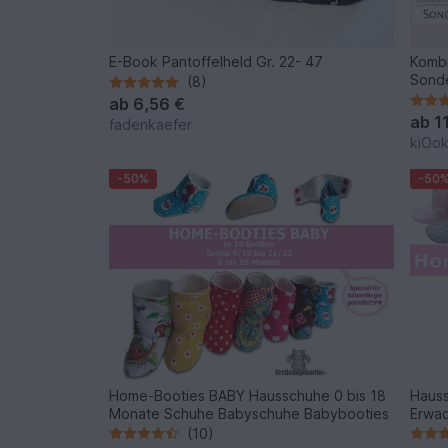
E-Book Pantoffelheld Gr. 22- 47
Kombi
Sonde
(8)
ab
6,56 €
ab
1
fadenkaefer
kiOo
-50%
-50
Home-Booties BABY Hausschuhe 0 bis 18
Hauss
Monate Schuhe Babyschuhe Babybooties
Erwac
Nähan
(10)