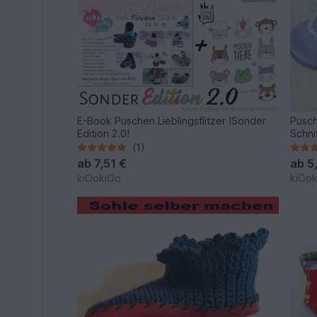
E-Book Puschen Lieblingsflitzer !Sonder
Pusch
Edition 2.0!
Schni
(1)
ab
7,51 €
ab
5
kiOokiOo
kiOo