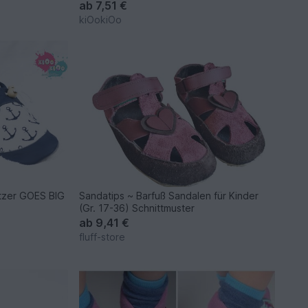
ab
7,51 €
kiOokiOo
itzer GOES BIG
Sandatips ~ Barfuß Sandalen für Kinder
(Gr. 17-36) Schnittmuster
ab
9,41 €
fluff-store