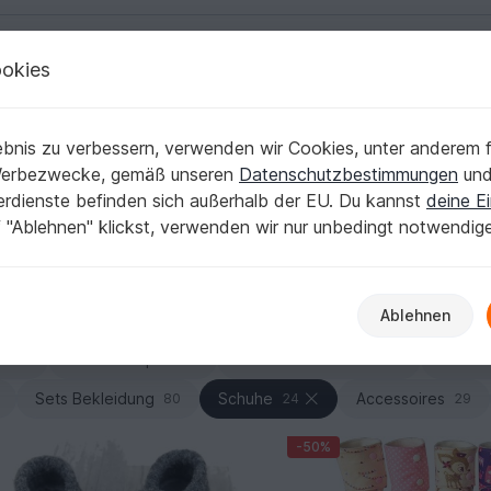
okies
Deutsch | € (EUR)
Kostenlose Anleit
bnis zu verbessern, verwenden wir Cookies, unter anderem f
erfekter Sitz und dein Lieblingslook
Werbezwecke, gemäß unseren
Datenschutzbestimmungen
un
nerdienste befinden sich außerhalb der EU. Du kannst
deine Ei
findest du PDF-Anleitungen und Schnittmuster, mit denen du
 "Ablehnen" klickst, verwenden wir nur unbedingt notwendig
t Design-Details wie Bündchen, Riemen oder Klettverschluss 
Ablehnen
Shirts & Tops
Pullover & Poncho
Jacken
175
294
192
Sets Bekleidung
Schuhe
Accessoires
80
24
29
-50%