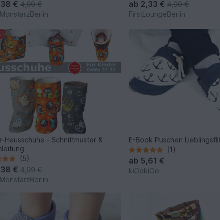
firstloungeberlin
,38 €
ab
2,33 €
4,99 €
4,90 €
MonstarzBerlin
FirstLoungeBerlin
%
r-Hausschuhe - Schnittmuster &
E-Book Puschen Lieblingsfl
leitung
(1)
(5)
ab
5,61 €
,38 €
4,99 €
kiOokiOo
MonstarzBerlin