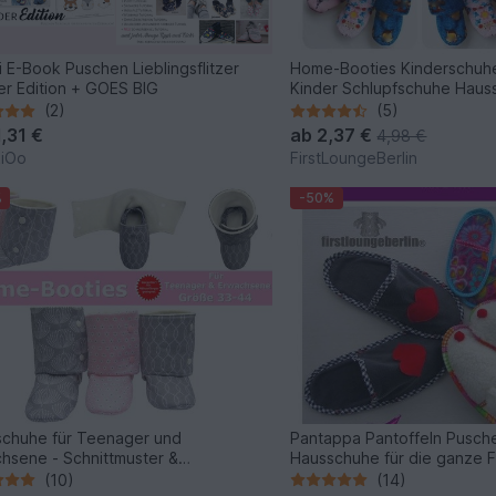
 E-Book Puschen Lieblingsflitzer
Home-Booties Kinderschuhe
r Edition + GOES BIG
Kinder Schlupfschuhe Haus
(2)
(5)
1,31 €
ab
2,37 €
4,98 €
kiOo
FirstLoungeBerlin
%
-50%
chuhe für Teenager und
Pantappa Pantoffeln Pusch
hsene - Schnittmuster &
Hausschuhe für die ganze F
leitung
Nähanleitung mit Schnittmus
(10)
(14)