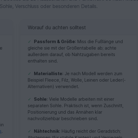
Sohle, Verschluss oder besonderen Details.
Worauf du achten solltest
✓
Passform & Größe
: Miss die Fußlänge und
ne
gleiche sie mit der Größentabelle ab; achte
außerdem darauf, ob Nahtzugaben bereits
enthalten sind.
✓
Materialliste
: Je nach Modell werden zum
Beispiel Fleece, Filz, Wolle, Leinen oder Leder(-
Alternativen) verwendet.
✓
Sohle
: Viele Modelle arbeiten mit einer
separaten Sohle. Praktisch ist, wenn Zuschnitt,
Positionierung und das Annähen klar
nachvollziehbar beschrieben sind.
in
s
.
✓
Nähtechnik
: Häufig reicht der Geradstich;
Absteppen (für stabile Kanten) und Verriegeln