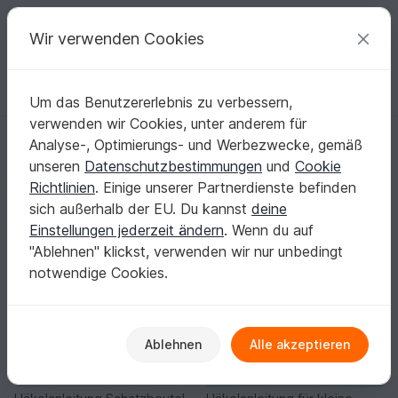
C
razy
P
atterns
Deine kreativen Ideen
Wir verwenden Cookies
Um das Benutzererlebnis zu verbessern,
Deutsch | € (EUR)
einloggen
Kostenlos registrieren
verwenden wir Cookies, unter anderem für
Startseite
Häkeln
Taschen
Säckchen
Analyse-, Optimierungs- und Werbezwecke, gemäß
Häkelanleitungen für Säckchen
unseren
Datenschutzbestimmungen
und
Cookie
Richtlinien
. Einige unserer Partnerdienste befinden
Taschen
Sortieren / Filter
sich außerhalb der EU. Du kannst
deine
Einstellungen jederzeit ändern
. Wenn du auf
Rucksäcke
Säckchen
Clutch
Weit
108
53
33
"Ablehnen" klickst, verwenden wir nur unbedingt
notwendige Cookies.
Ablehnen
Alle akzeptieren