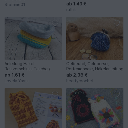
ab
1,43 €
Stefanie01
ruthk
Anleitung Häkel
Gelbeutel, Geldbörse,
Reisverschluss Tasche /
Portemonnaie, Häkelanleitung
Beutel
ab
1,61 €
ab
2,38 €
Lovely Yarns
heartycrochet