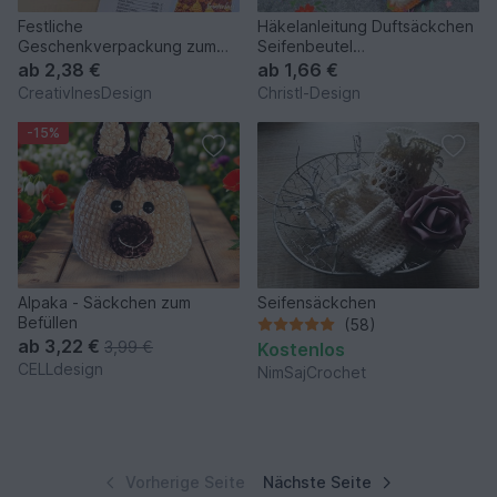
Festliche
Häkelanleitung Duftsäckchen
Geschenkverpackung zum
Seifenbeutel
Häkeln, variabel in der Größe
Geschenksäckchen Modell 3
ab
2,38 €
ab
1,66 €
& blickdicht
CreativInesDesign
Christl-Design
-15%
Alpaka - Säckchen zum
Seifensäckchen
Befüllen
(58)
ab
3,22 €
3,99 €
Kostenlos
CELLdesign
NimSajCrochet
Vorherige Seite
Nächste Seite