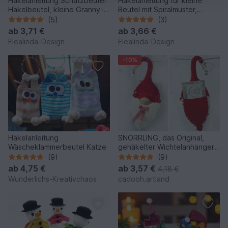
Häkelanleitung Schatzbeutel
Häkelanleitung für kleine
Häkelbeutel, kleine Granny-
Beutel mit Spiralmuster,
Square-Tasche
Schatzbeutel, PDF
(5)
(3)
ab
3,71 €
ab
3,66 €
Elealinda-Design
Elealinda-Design
-10%
Häkelanleitung
SNORRLING, das Original,
Wäscheklammerbeutel Katze
gehäkelter Wichtelanhänger,
Biegezipfel, Geschenk
(9)
(9)
ab
4,75 €
ab
3,57 €
4,18 €
Wunderlichs-Kreativchaos
cadooh.artland