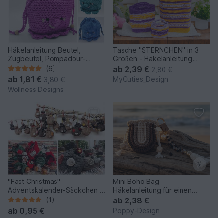
Häkelanleitung Beutel,
Tasche "STERNCHEN" in 3
Zugbeutel, Pompadour-
Größen - Häkelanleitung
Beutel Octopouch
Buchtasche
(6)
ab
2,39 €
2,80 €
ab
1,81 €
MyCuties_Design
3,80 €
Wollness Designs
"Fast Christmas" -
Mini Boho Bag –
Adventskalender-Säckchen in
Häkelanleitung für einen
vier Größen
stylischen Schlüsselanhänger
(1)
ab
2,38 €
ab
0,95 €
Poppy-Design