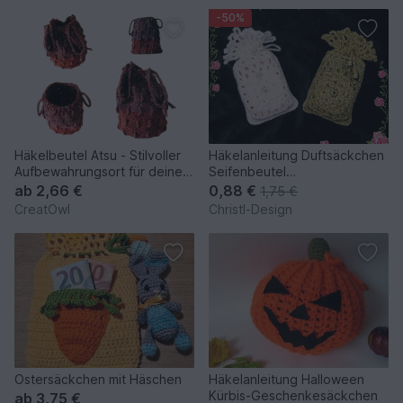
-50%
Häkelbeutel Atsu - Stilvoller
Häkelanleitung Duftsäckchen
Aufbewahrungsort für deine
Seifenbeutel
Essentials
Geschenksäckchen Modell 2
ab
2,66 €
0,88 €
1,75 €
CreatOwl
Christl-Design
Ostersäckchen mit Häschen
Häkelanleitung Halloween
Kürbis-Geschenkesäckchen
ab
3,75 €