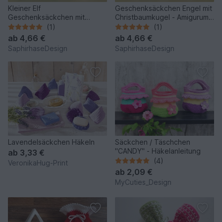
Kleiner Elf
Geschenksäckchen Engel mit
Geschenksäckchen mit
Christbaumkugel - Amigurumi
Christbaumkugel - Amigurumi
Häkelanleitung
(1)
(1)
Häkelanleitung
ab
4,66 €
ab
4,66 €
SaphirhaseDesign
SaphirhaseDesign
Lavendelsäckchen Häkeln
Säckchen / Täschchen
"CANDY" - Häkelanleitung
ab
3,33 €
(4)
VeronikaHug-Print
ab
2,09 €
MyCuties_Design