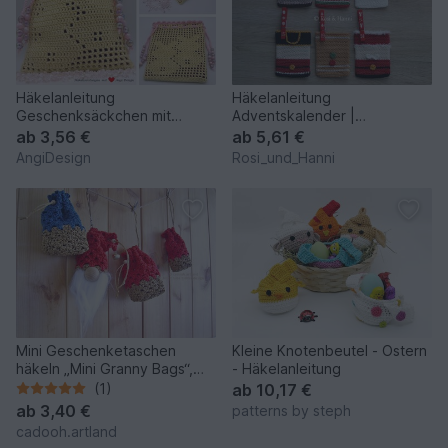
Häkelanleitung
Häkelanleitung
Geschenksäckchen mit
Adventskalender |
Hasenmotiv
Geschenkesäckchen zu
ab
3,56 €
ab
5,61 €
Weihnachten
AngiDesign
Rosi_und_Hanni
Mini Geschenketaschen
Kleine Knotenbeutel - Ostern
häkeln „Mini Granny Bags“,
- Häkelanleitung
Papiergarn, inkl. Wichtel
(1)
ab
10,17 €
ab
3,40 €
patterns by steph
cadooh.artland