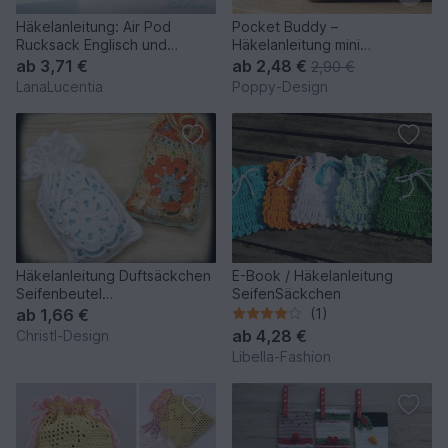
Häkelanleitung: Air Pod
Pocket Buddy –
Rucksack Englisch und
Häkelanleitung mini
Deutsch
Halbmond-Tasche mit
ab
3,71 €
ab
2,48 €
2,90 €
Karabiner
LanaLucentia
Poppy-Design
Häkelanleitung Duftsäckchen
E-Book / Häkelanleitung
Seifenbeutel
SeifenSäckchen
Geschenksäckchen Modell 1
ab
1,66 €
(1)
ab
4,28 €
Christl-Design
Libella-Fashion