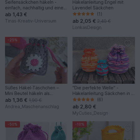
Seifensäckchen häkeln -
Häkelanleitung Engel mit
einfach, nachhaltig und eine
Lavendel Säckchen
tolle Geschenkidee
ab
1,43 €
(1)
ab
2,05 €
Tinas-Kreativ-Universum
2,40 €
LonkasDesign
-25%
Süßes Häkel-Täschchen –
"Die perfekte Welle" -
Mini Beutel häkeln als
Häkelanleitung Säckchen in 3
Geschenkidee
Größen
ab
1,36 €
(6)
1,90 €
ab
2,80 €
Andrea_Maschenanschlag
MyCuties_Design
-50%
-10%