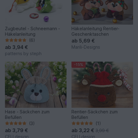
Zugbeutel - Schneemann -
Häkelanleitung Rentier-
Häkelanleitung
Geschenktaschen
(6)
ab
5,69 €
ab
3,94 €
Marili-Designs
patterns by steph
-15%
Hase - Säckchen zum
Rentier-Säckchen zum
Befüllen
Befüllen
(3)
(1)
ab
3,79 €
ab
3,22 €
3,99 €
CELLdesign
CELLdesign