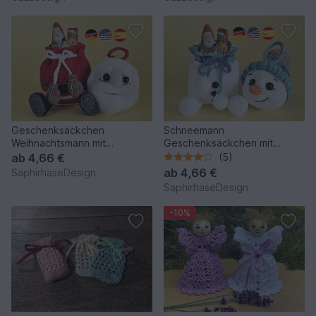
Geschenksäckchen
Schneemann
Weihnachtsmann mit
Geschenksäckchen mit
Christbaumkugel - Amigurumi
Christbaumkugel - Amigurumi
ab
4,66 €
(5)
Häkelanleit
Häkelanleitung
ab
4,66 €
SaphirhaseDesign
SaphirhaseDesign
-10%