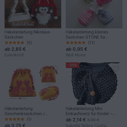
Häkelanleitung Nikolaus-
Häkelanleitung kleines
Säckchen
Säckchen STONE für
Aufbewahrung und
(5)
(11)
Geschenke
ab
2,85 €
ab
0,95 €
Eulenkindl
Woll-Mone
-25%
Häkelanleitung
Häkelanleitung Mini
Geschenksäckchen /
Einkaufsnetz für Kinder –
Belohnungssäckchen
Kaufladen / Kinderküche Beut
(1)
ab
2,14 €
3,00 €
Kätzchen
ab
3,75 €
Isabelle Nobre Cunha