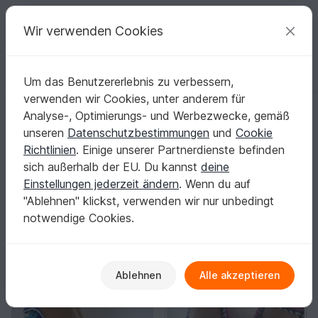
C
razy
P
atterns
Deine kreativen Ideen
Wir verwenden Cookies
Um das Benutzererlebnis zu verbessern,
Deutsch | € (EUR)
einloggen
Kostenlos registrieren
verwenden wir Cookies, unter anderem für
Startseite
Häkeln
Kinder
Ballerinas
Analyse-, Optimierungs- und Werbezwecke, gemäß
Kinder-Ballerinas häkeln: Saubere Ferse,
unseren
Datenschutzbestimmungen
und
Cookie
stabiler Spann, rutschfeste Sohle
Richtlinien
. Einige unserer Partnerdienste befinden
Wenn du Wert auf Halt legst, zählt jedes Detail: festes
sich außerhalb der EU. Du kannst
deine
Maschenbild, sauber geformte Ferse und ein stabiler
Einstellungen jederzeit ändern
. Wenn du auf
Spannabschluss.
Mehr anzeigen
"Ablehnen" klickst, verwenden wir nur unbedingt
notwendige Cookies.
Kinder
Sortieren / Filter
als & Halstücher
Ballerinas
Weitere Kleidung
110
20
6
Ablehnen
Alle akzeptieren