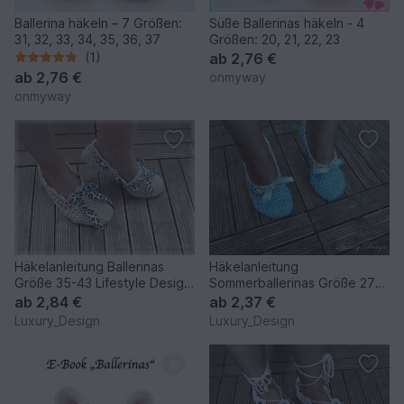
Ballerina häkeln – 7 Größen:
Süße Ballerinas häkeln - 4
31, 32, 33, 34, 35, 36, 37
Größen: 20, 21, 22, 23
(1)
ab
2,76 €
ab
2,76 €
onmyway
onmyway
Häkelanleitung Ballerinas
Häkelanleitung
Größe 35-43 Lifestyle Design
Sommerballerinas Größe 27-
No.8
42 Lifestyle Design No.11
ab
2,84 €
ab
2,37 €
Luxury_Design
Luxury_Design