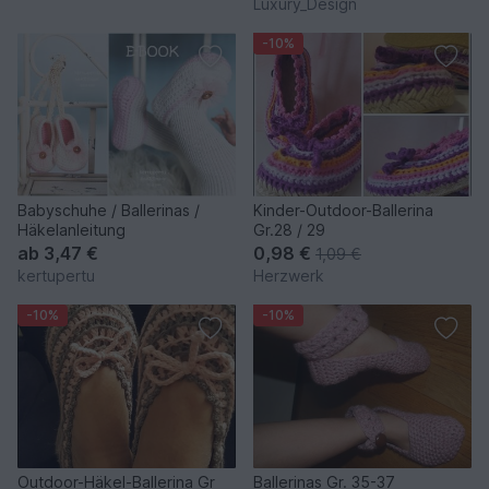
Luxury_Design
-10%
Babyschuhe / Ballerinas /
Kinder-Outdoor-Ballerina
Häkelanleitung
Gr.28 / 29
ab
3,47 €
0,98 €
1,09 €
kertupertu
Herzwerk
-10%
-10%
Outdoor-Häkel-Ballerina Gr
Ballerinas Gr. 35-37