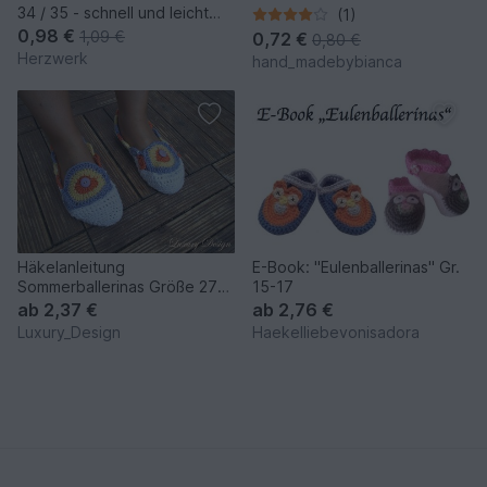
34 / 35 - schnell und leicht
(1)
gemacht
0,98 €
1,09 €
0,72 €
0,80 €
Herzwerk
hand_madebybianca
Häkelanleitung
E-Book: "Eulenballerinas" Gr.
Sommerballerinas Größe 27-
15-17
42 Lifestyle Design No.12
ab
2,37 €
ab
2,76 €
Luxury_Design
Haekelliebevonisadora