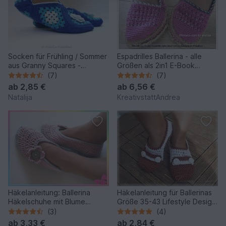
Socken für Frühling / Sommer
Espadrilles Ballerina - alle
aus Granny Squares -
Größen als 2in1 E-Book
Häkelanleitung
Anleitung
(7)
(7)
ab
2,85 €
ab
6,56 €
Natalija
KreativstattAndrea
Häkelanleitung: Ballerina
Häkelanleitung für Ballerinas
Häkelschuhe mit Blume
Größe 35-43 Lifestyle Design
(Größen 36 bis 43)
No.3
(3)
(4)
ab
3,33 €
ab
2,84 €