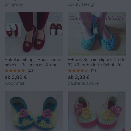
onmyway
Luxury_Design
Häkelanleitung - Hausschuhe
E-Book Sommerslipper Größe
häkeln - Ballerina mit Krone -
32-43, bebilderte Schritt-für
No.103
Schritt Häkelanleitung
(4)
(2)
ab
3,80 €
ab
3,33 €
WoolAffair
Zauberauswolle