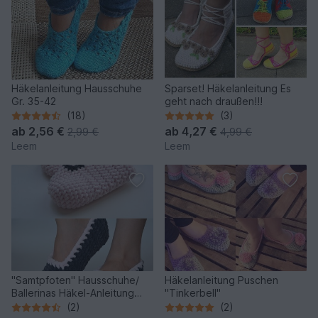
Häkelanleitung Hausschuhe
Sparset! Häkelanleitung Es
Gr. 35-42
geht nach draußen!!!
(18)
(3)
ab
2,56 €
ab
4,27 €
2,99 €
4,99 €
Leem
Leem
"Samtpfoten" Hausschuhe/
Häkelanleitung Puschen
Ballerinas Häkel-Anleitung
"Tinkerbell"
inkl. Häkel-Grundkurs
(2)
(2)