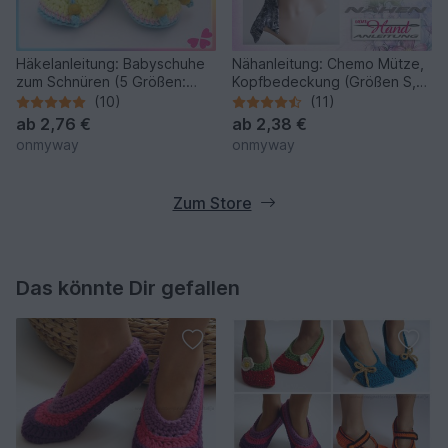
Häkelanleitung: Babyschuhe
Nähanleitung: Chemo Mütze,
zum Schnüren (5 Größen:
Kopfbedeckung (Größen S,
Frühchen bis 1 Jahr)
M, L)
(10)
(11)
ab
2,76 €
ab
2,38 €
onmyway
onmyway
Zum Store
Das könnte Dir gefallen