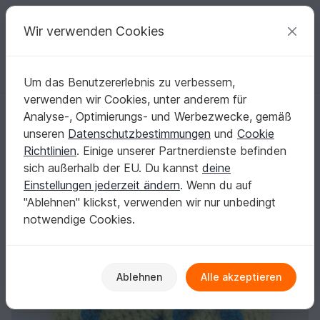
C
razy
P
atterns
Deine kreativen Ideen
Wir verwenden Cookies
Um das Benutzererlebnis zu verbessern,
Deutsch | € (EUR)
einloggen
Kostenlos registrieren
verwenden wir Cookies, unter anderem für
Ballerina häkeln – 7 Größen: 31, 32, 33, 34, 35, 36, 37
Startseite
Häkeln
Damen
Ballerinas
Analyse-, Optimierungs- und Werbezwecke, gemäß
Ballerina häkeln – 7 Größen: 31, 32, 33, 34, 35,
unseren
Datenschutzbestimmungen
und
Cookie
36, 37
Richtlinien
. Einige unserer Partnerdienste befinden
sich außerhalb der EU. Du kannst
deine
Einstellungen jederzeit ändern
. Wenn du auf
"Ablehnen" klickst, verwenden wir nur unbedingt
notwendige Cookies.
Ablehnen
Alle akzeptieren