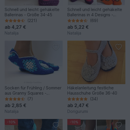
Schnell und leicht gehäkelte
Schnell und leicht gehäkelte
Ballerinas - Größe 34-45
Ballerinas in 4 Designs -
Größe 34-45
(221)
(69)
ab
4,27 €
ab
5,22 €
Natalija
Natalija
Socken für Frühling / Sommer
Häkelanleitung festliche
aus Granny Squares -
Hausschuhe Größe 36-40
Häkelanleitung
(7)
(34)
ab
2,85 €
ab
2,47 €
Natalija
Dorigurumi
-10%
-10%