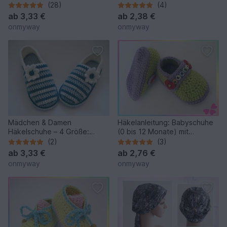
(28)
(4)
ab
3,33 €
ab
2,38 €
onmyway
onmyway
Mädchen & Damen
Häkelanleitung: Babyschuhe
Häkelschuhe – 4 Größe:
(0 bis 12 Monate) mit
37/38 bis 40/41
Riemchen häkeln
(2)
(3)
ab
3,33 €
ab
2,76 €
onmyway
onmyway