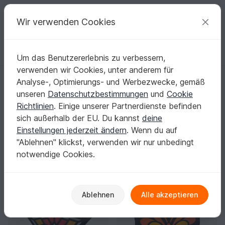
C
razy
P
atterns
Deine kreativen Ideen
Wir verwenden Cookies
Um das Benutzererlebnis zu verbessern,
Deutsch | € (EUR)
einloggen
Kostenlos registrieren
verwenden wir Cookies, unter anderem für
Startseite
Basteln
Basteln mit Papier
Laternen
Analyse-, Optimierungs- und Werbezwecke, gemäß
Laternen basteln: Dein Leuchtmoment für den
unseren
Datenschutzbestimmungen
und
Cookie
Laternenumzug
Richtlinien
. Einige unserer Partnerdienste befinden
Wenn dein Motiv im Dunkeln strahlt, wird aus Papier ein
sich außerhalb der EU. Du kannst
deine
echtes Highlight.
Mehr anzeigen
Einstellungen jederzeit ändern
. Wenn du auf
"Ablehnen" klickst, verwenden wir nur unbedingt
Basteln mit Papier
Sortieren / Filter
notwendige Cookies.
Adventskalender
Laternen
Fensterbilder
43
49
49
Ablehnen
Alle akzeptieren