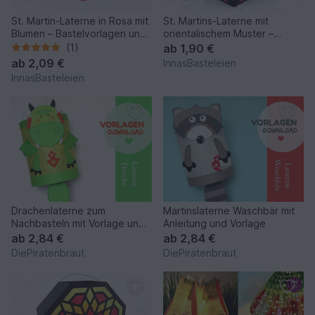
St. Martin-Laterne in Rosa mit
St. Martins-Laterne mit
Blumen – Bastelvorlagen und
orientalischem Muster –
Anleitung
Bastelanleitung und Vorlage
(1)
ab
1,90 €
ab
2,09 €
InnasBasteleien
InnasBasteleien
Drachenlaterne zum
Martinslaterne Waschbär mit
Nachbasteln mit Vorlage und
Anleitung und Vorlage
Anleitung
ab
2,84 €
ab
2,84 €
DiePiratenbraut
DiePiratenbraut