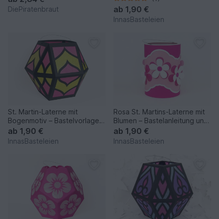
ab
1,90 €
DiePiratenbraut
InnasBasteleien
St. Martin-Laterne mit
Rosa St. Martins-Laterne mit
Bogenmotiv – Bastelvorlagen
Blumen – Bastelanleitung und
und Anleitung
Vorlagen
ab
1,90 €
ab
1,90 €
InnasBasteleien
InnasBasteleien