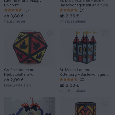
Laterne Pferd "Happy
St. Martin-Laterne – Eule –
Unicorn"
Bastelvorlagen mit Anleitung
(3)
(7)
ab
3,80 €
ab
2,66 €
frauscheiner
InnasBasteleien
Große Laterne mit
St. Martin-Laterne –
Herbstblättern –
Ritterburg – Bastelvorlagen
Bastelanleitung und Vorlagen
mit Anleitung
ab
2,09 €
(3)
ab
2,00 €
InnasBasteleien
InnasBasteleien