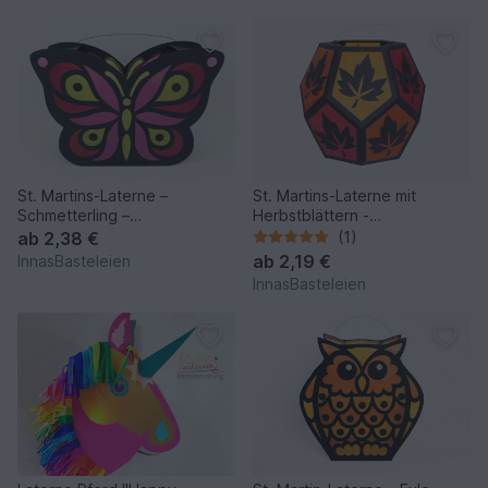
St. Martins-Laterne –
St. Martins-Laterne mit
Schmetterling –
Herbstblättern -
Bastelanleitung mit Vorlagen
Bastelvorlagen und Anleitung
ab
2,38 €
(1)
ab
2,19 €
InnasBasteleien
InnasBasteleien