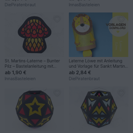
DiePiratenbraut
InnasBasteleien
St. Martins-Laterne – Bunter
Laterne Löwe mit Anleitung
Pilz – Bastelanleitung mit
und Vorlage für Sankt Martin
Vorlagen
oder zur Deko
ab
1,90 €
ab
2,84 €
InnasBasteleien
DiePiratenbraut