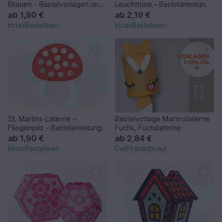
Blumen – Bastelvorlagen und
Leuchtturm – Bastelanleitung
Anleitung
und Vorlagen
ab
1,90 €
ab
2,19 €
InnasBasteleien
InnasBasteleien
St. Martins-Laterne –
Bastelvorlage Martinslaterne
Fliegenpilz – Bastelanleitung
Fuchs, Fuchslaterne
und Vorlagen
ab
1,90 €
ab
2,84 €
InnasBasteleien
DiePiratenbraut