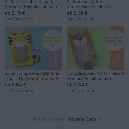
St. Martins-Laterne, rund, mit
St. Martins-Laterne mit
Sternen – Bastelanleitung und
geometrischem Muster –
Vorlagen
Bastelanleitung und Vorlagen
ab
2,19 €
ab
2,19 €
InnasBasteleien
InnasBasteleien
Bastelvorlage Martinslaterne
Upcyclingidee: Martinslaterne
Tiger - Upcycling-Idee für St.
Biber mit Anleitung und
Martin
Vorlage
ab
2,84 €
ab
2,84 €
DiePiratenbraut
DiePiratenbraut
Vorherige Seite
Nächste Seite