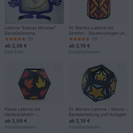
Laterne "kleines Monster" -
St. Martins-Laterne mit
Bastelanleitung
Streifen - Bastelvorlagen und
Anleitung
(1)
(1)
ab
2,38 €
ab
2,19 €
Elke Eder
InnasBasteleien
Kleine Laterne mit
St. Martins-Laterne – Sterne –
Herbstblättern –
Bastelanleitung und Vorlagen
Bastelanleitung und Vorlagen
ab
2,09 €
ab
2,19 €
InnasBasteleien
InnasBasteleien