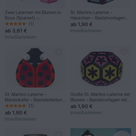
Zwei Laternen mit Blumen in
St. Martins-Laterne –
Rosa (Sparset) –
Häuschen – Bastelvorlagen
Bastelvorlagen und
mit Anleitung
(1)
ab
1,90 €
Anleitungen
ab
3,61 €
InnasBasteleien
InnasBasteleien
St. Martins-Laterne –
Große St. Martins-Laterne mit
Marienkäfer – Bastelanleitung
Blumen – Bastelvorlagen mit
und Vorlagen
Anleitung
(1)
ab
1,90 €
ab
1,90 €
InnasBasteleien
InnasBasteleien