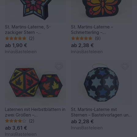
St. Martins-Laterne, 5-
St. Martins-Laterne –
zackiger Stern -
Schmetterling –
Bastelvorlagen und Anleitung
Bastelanleitung und Vorlagen
(2)
(9)
ab
1,90 €
ab
2,38 €
InnasBasteleien
InnasBasteleien
Laternen mit Herbstblättern in
St. Martins-Laterne mit
zwei Größen –
Sternen – Bastelvorlagen und
Bastelanleitung und Vorlagen
Anleitung
(2)
ab
2,28 €
ab
3,61 €
InnasBasteleien
InnasBasteleien