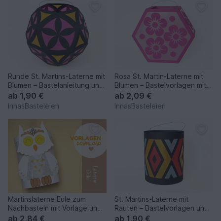
Runde St. Martins-Laterne mit
Rosa St. Martin-Laterne mit
Blumen – Bastelanleitung und
Blumen – Bastelvorlagen mit
Vorlagen
Anleitung
ab
1,90 €
ab
2,09 €
InnasBasteleien
InnasBasteleien
Martinslaterne Eule zum
St. Martins-Laterne mit
Nachbasteln mit Vorlage und
Rauten – Bastelvorlagen und
Anleitung
Anleitung
ab
2,84 €
ab
1,90 €