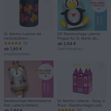
St. Martins-Laterne mit
DIY Bastelvorlage Laterne
Herbstblättern –
Pinguin für St. Martin als
Bastelvorlagen mit Anleitung
Martinslaterne
(1)
ab
2,84 €
ab
1,90 €
DiePiratenbraut
InnasBasteleien
Bastelvorlage Martinslaterne
St. Martins-Laterne – Burg, in
Reh, Laterne Rehkitz
Rosa – Bastelvorlagen und
Anleitung
ab
2,84 €
(1)