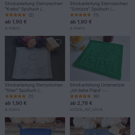
Strickanleitung Sternzeichen
Strickanleitung Sternzeichen
"Krebs" Spültuch /
"Schütze" Spültuch /
Waschlappen - einfach
Waschlappen - einfach
(2)
(1)
ab
1,90 €
ab
1,90 €
a-mano
a-mano
Strickanleitung Sternzeichen
Strickanleitung Untersetzer
"Stier" Spültuch /
„Ich liebe Papa“ –
Waschlappen - ganz einfach
persönliches Geschenk | PDF
(1)
(6)
ab
1,90 €
ab
2,76 €
a-mano
schick_mit_strick