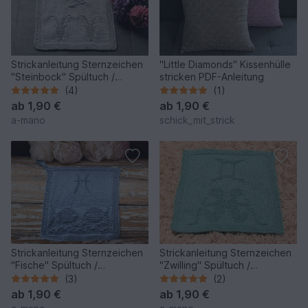
Strickanleitung Sternzeichen
"Little Diamonds" Kissenhülle
"Steinbock" Spültuch /
stricken PDF-Anleitung
Waschlappen - einfach
(4)
(1)
ab
1,90 €
ab
1,90 €
a-mano
schick_mit_strick
Strickanleitung Sternzeichen
Strickanleitung Sternzeichen
"Fische" Spültuch /
"Zwilling" Spültuch /
Waschlappen - ganz einfach
Waschlappen - einfach
(3)
(2)
ab
1,90 €
ab
1,90 €