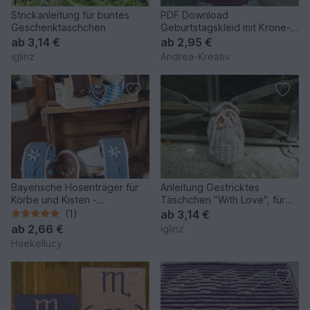
Strickanleitung für buntes
PDF Download
Geschenktäschchen
Geburtstagskleid mit Krone-
Nelia
ab
3,14 €
ab
2,95 €
iglinz
Andrea-Kreativ
Bayerische Hosenträger für
Anleitung Gestricktes
Körbe und Kisten -
Täschchen "With Love", für
Strickanleitung
kleine Geschenke geeignet
(1)
ab
3,14 €
ab
2,66 €
iglinz
Haekellucy