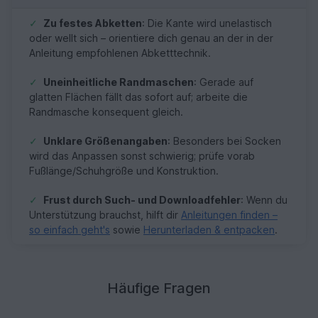
✓
Zu festes Abketten
: Die Kante wird unelastisch
oder wellt sich – orientiere dich genau an der in der
Anleitung empfohlenen Abketttechnik.
✓
Uneinheitliche Randmaschen
: Gerade auf
glatten Flächen fällt das sofort auf; arbeite die
Randmasche konsequent gleich.
✓
Unklare Größenangaben
: Besonders bei Socken
wird das Anpassen sonst schwierig; prüfe vorab
Fußlänge/Schuhgröße und Konstruktion.
✓
Frust durch Such- und Downloadfehler
: Wenn du
Unterstützung brauchst, hilft dir
Anleitungen finden –
so einfach geht's
sowie
Herunterladen & entpacken
.
Häufige Fragen