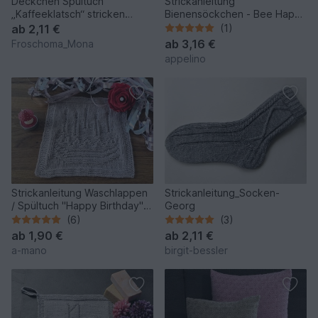
Deckchen Spültuch
Strickanleitung
„Kaffeeklatsch“ stricken
Bienensöckchen - Bee Happy
Strickmotiv Tortenstück
- Gr. 22 - 29
ab
2,11 €
(1)
Kaffee
ab
3,16 €
Froschoma_Mona
appelino
Strickanleitung Waschlappen
Strickanleitung_Socken-
/ Spültuch "Happy Birthday" -
Georg
ganz einfach
(6)
(3)
ab
1,90 €
ab
2,11 €
a-mano
birgit-bessler