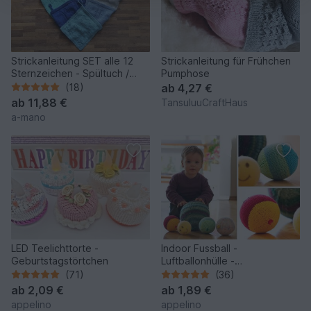
Strickanleitung SET alle 12
Strickanleitung für Frühchen
Sternzeichen - Spültuch /
Pumphose
Waschlappen
(18)
ab
4,27 €
ab
11,88 €
TansuluuCraftHaus
a-mano
LED Teelichttorte -
Indoor Fussball -
Geburtstagstörtchen
Luftballonhülle -
Strickanleitung
(71)
(36)
ab
2,09 €
ab
1,89 €
appelino
appelino