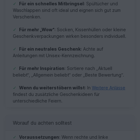
✓
Für ein schnelles Mitbringsel
: Spültücher und
Waschlappen sind oft ideal und eignen sich gut zum
Verschenken.
✓
Für mehr „Wow“
: Socken, Kissenhüllen oder kleine
Geschenkverpackungen wirken besonders individuell.
✓
Für ein neutrales Geschenk
: Achte auf
Anleitungen mit Unisex-Kennzeichnung.
✓
Für mehr Inspiration
: Sortiere nach „Aktuell
beliebt“, „Allgemein beliebt“ oder „Beste Bewertung“.
✓
Wenn du weiterstöbern willst
: In
Weitere Anlässe
findest du zusätzliche Geschenkideen für
unterschiedliche Feiern.
Worauf du achten solltest
✓
Voraussetzungen
: Wenn rechte und linke