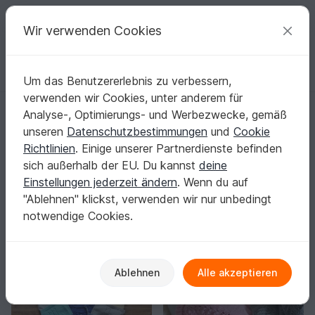
C
razy
P
atterns
Deine kreativen Ideen
Wir verwenden Cookies
Um das Benutzererlebnis zu verbessern,
Deutsch | € (EUR)
einloggen
Kostenlos registrieren
verwenden wir Cookies, unter anderem für
Startseite
Stricken
Festlichkeiten
Geburtstag
Analyse-, Optimierungs- und Werbezwecke, gemäß
Stricken für Geburtstag: Persönliche
unseren
Datenschutzbestimmungen
und
Cookie
Geschenke, die sofort glänzen
Richtlinien
. Einige unserer Partnerdienste befinden
Ein selbst gestricktes Geburtstagsgeschenk sagt mehr
sich außerhalb der EU. Du kannst
deine
als jede Karte.
Mehr anzeigen
Einstellungen jederzeit ändern
. Wenn du auf
"Ablehnen" klickst, verwenden wir nur unbedingt
Festlichkeiten
Sortieren / Filter
notwendige Cookies.
Halloween
Geburtstag
Valentinstag
1
36
34
40
Ablehnen
Alle akzeptieren