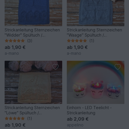
Strickanleitung Sternzeichen
Strickanleitung Sternzeichen
"Widder" Spültuch /
"Waage" Spültuch /
Waschlappen - ganz einfach
Waschlappen - einfach
(3)
(1)
ab
1,90 €
ab
1,90 €
a-mano
a-mano
Strickanleitung Sternzeichen
Einhorn - LED Teelicht -
"Löwe" Spültuch /
Strickanleitung
Waschlappen - einfach
(1)
ab
2,09 €
ab
1,90 €
appelino