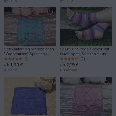
a-mano
a-mano
Strickanleitung Sternzeichen
Sport- und Yoga-Socken mit
"Wassermann" Spültuch /
Querrippen, Strickanleitung
Waschlappen - einfach
(1)
(2)
ab
1,90 €
ab
2,19 €
a-mano
Nissebarn