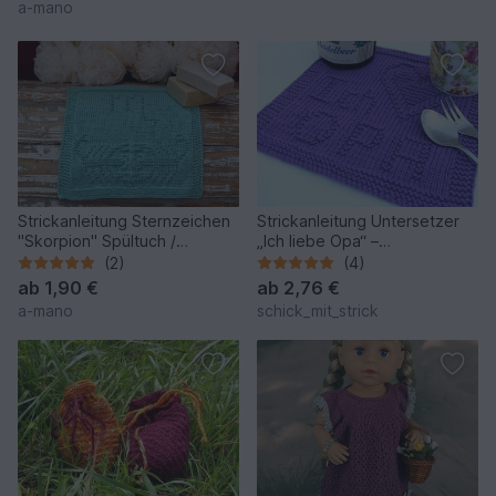
a-mano
Strickanleitung Sternzeichen
Strickanleitung Untersetzer
"Skorpion" Spültuch /
„Ich liebe Opa“ –
Waschlappen - einfach
selbstgemachtes Geschenk
(2)
(4)
PDF
ab
1,90 €
ab
2,76 €
a-mano
schick_mit_strick