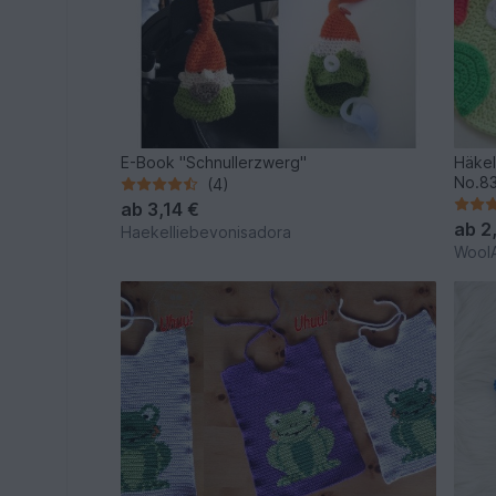
E-Book "Schnullerzwerg"
Häkel
No.8
(4)
ab
3,14 €
ab
2
Haekelliebevonisadora
WoolA