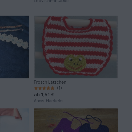
LeevlichPrintables
Frosch Lätzchen
(1)
ab
1,51 €
Annis-Haekelei