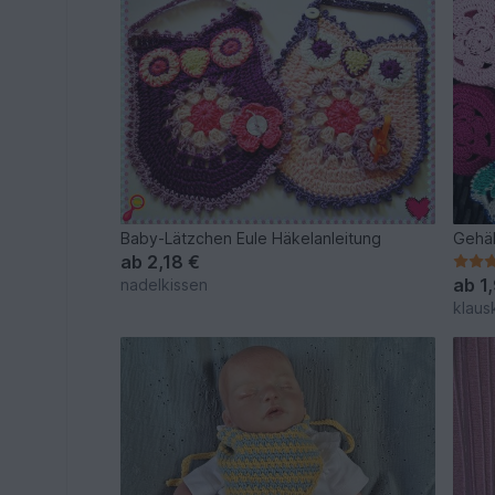
Baby-Lätzchen Eule Häkelanleitung
Gehäk
ab
2,18 €
ab
1
nadelkissen
klaus