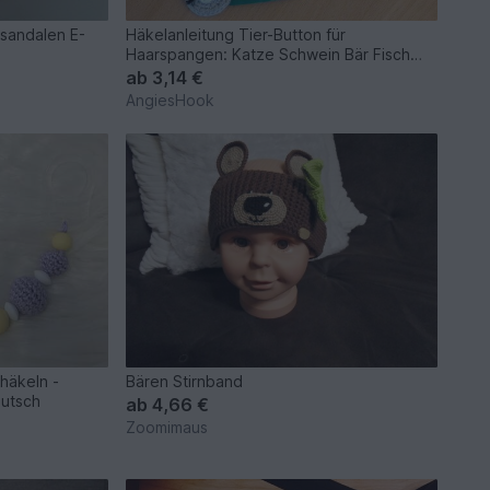
sandalen E-
Häkelanleitung Tier-Button für
Haarspangen: Katze Schwein Bär Fisch
Frosch
ab
3,14 €
AngiesHook
häkeln -
Bären Stirnband
eutsch
ab
4,66 €
Zoomimaus