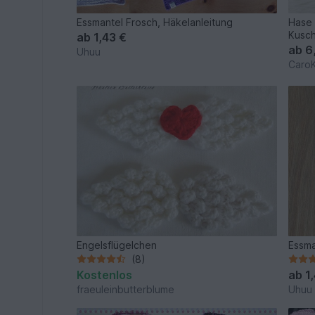
Essmantel Frosch, Häkelanleitung
Hase 
Kusch
ab
1,43 €
ab
6
Uhuu
CaroK
Engelsflügelchen
Essma
(8)
Kostenlos
ab
1
fraeuleinbutterblume
Uhuu