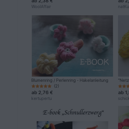
ab
2,38 €
ab
2
WoolAffair
natKu
Blumenring / Perlenring - Häkelanleitung
"Netz
(2)
ab
2,76 €
ab
1
kertupertu
schic