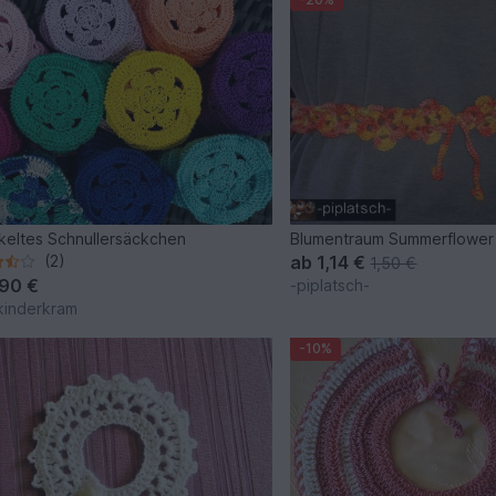
eltes Schnullersäckchen
Blumentraum Summerflower
(2)
ab
1,14 €
1,50 €
,90 €
-piplatsch-
kinderkram
-10%