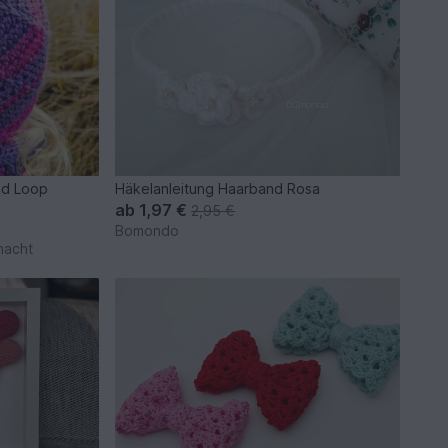
nd Loop
Häkelanleitung Haarband Rosa
n
ab
1,97 €
2,95 €
Bomondo
macht