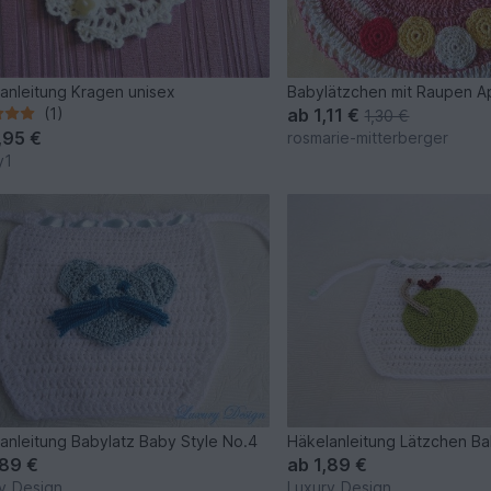
anleitung Kragen unisex
Babylätzchen mit Raupen Ap
(1)
ab
1,11 €
1,30 €
,95 €
rosmarie-mitterberger
y1
anleitung Babylatz Baby Style No.4
Häkelanleitung Lätzchen Ba
,89 €
ab
1,89 €
y_Design
Luxury_Design