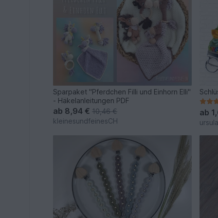
Sparpaket "Pferdchen Filli und Einhorn Elli"
Schlü
- Häkelanleitungen PDF
ab
8,94 €
10,46 €
ab
1
kleinesundfeinesCH
ursul