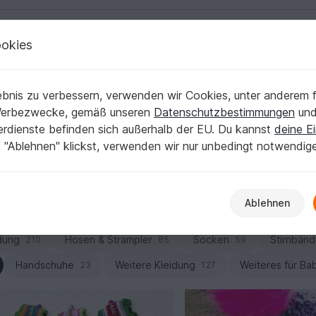
okies
Deutsch | € (EUR)
Kostenlose Anleit
bnis zu verbessern, verwenden wir Cookies, unter anderem f
ails für jeden Tag
Werbezwecke, gemäß unseren
Datenschutzbestimmungen
un
nerdienste befinden sich außerhalb der EU. Du kannst
deine Ei
 Haar-Accessoires: Mit deinen Maschen entstehen praktische 
 "Ablehnen" klickst, verwenden wir nur unbedingt notwendig
r genau diese Baby-Projekte. Klick dich durch und starte dei
Ablehnen
Babyschuhe
Jacken
Babyspielzeug
374
424
142
282
dung
Hosen & Strampler
Socken
Stirnbänd
210
85
59
Handschuhe
Weitere Kleidung
Weiteres für Ba
23
127