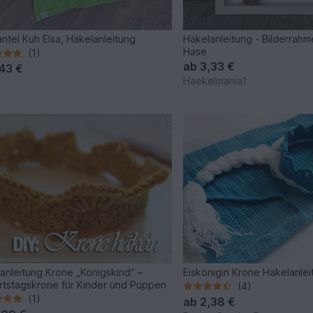
ntel Kuh Elsa, Häkelanleitung
Häkelanleitung - Bilderrah
Hase
(1)
ab
3,33 €
,43 €
Haekelmania1
anleitung Krone „Königskind“ –
Eiskönigin Krone Häkelanle
tstagskrone für Kinder und Puppen
(4)
(1)
ab
2,38 €