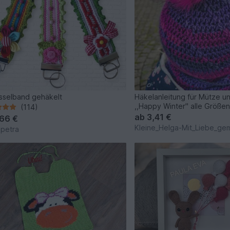
sselband gehäkelt
Häkelanleitung für Mütze u
,,Happy Winter" alle Größe
(114)
ab
3,41 €
,66 €
Kleine_Helga-Mit_Liebe_ge
apetra