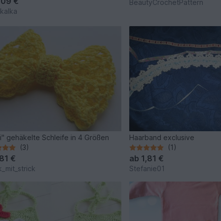
,09 €
BeautyCrochetPattern
kalka
i" gehäkelte Schleife in 4 Größen
Haarband exclusive
(3)
(1)
,81 €
ab
1,81 €
k_mit_strick
Stefanie01