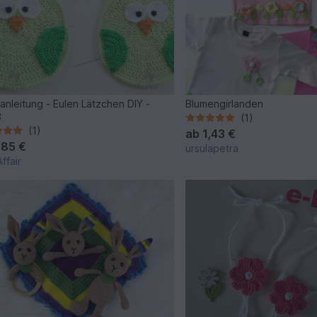
anleitung - Eulen Lätzchen DIY -
Blumengirlanden
3
(1)
(1)
ab
1,43 €
,85 €
ursulapetra
ffair