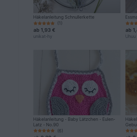
Häkelanleitung Schnullerkette
Essma
(1)
ab
1,93 €
ab
1
unikat-hy
Uhuu
Häkelanleitung - Baby Lätzchen - Eulen-
Häkel
Latz - No.90
Gebur
(6)