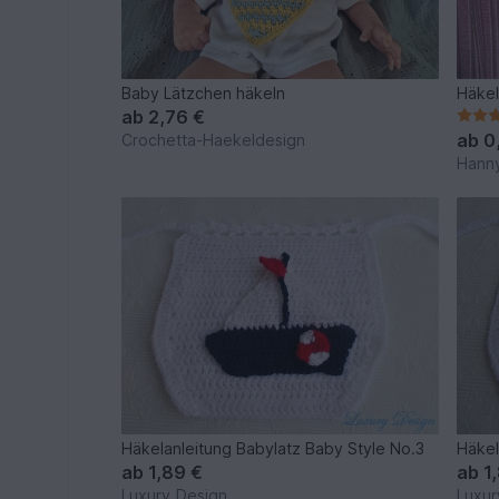
Baby Lätzchen häkeln
Häkel
ab
2,76 €
ab
0
Crochetta-Haekeldesign
Hann
Häkelanleitung Babylatz Baby Style No.3
Häkel
ab
1,89 €
ab
1
Luxury_Design
Luxur