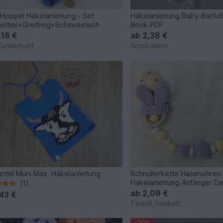
Hoppel Häkelanleitung - Set
Häkelanleitung Baby-Barfuß
eltier+Greifring+Schmusetuch
Book PDF
,18 €
ab
2,38 €
unterbunt
Arcobaleno
ntel Muni Max, Häkelanleitung
Schnullerkette Hasenohren 
Häkelanleitung Anfänger D
(1)
ab
2,09 €
,43 €
Tinsch_haekelt
-20%