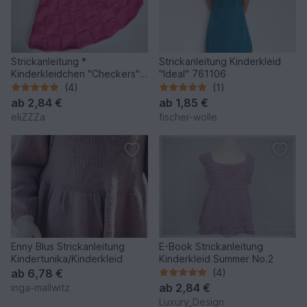
Strickanleitung *
Strickanleitung Kinderkleid
Kinderkleidchen "Checkers"
"Ideal" 761106
in 3 Größen
(4)
(1)
ab
2,84 €
ab
1,85 €
eliZZZa
fischer-wolle
Enny Blus Strickanleitung
E-Book Strickanleitung
Kindertunika/Kinderkleid
Kinderkleid Summer No.2
ab
6,78 €
(4)
ab
2,84 €
inga-mallwitz
Luxury_Design