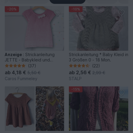
-20%
-10%
Anzeige
:
Strickanleitung
Strickanleitung * Baby Kleid in
JETTE - Babykleid und
3 Größen 0 - 18 Mon.
Kinderkleid in 6 Größen
(37)
(22)
ab
4,18 €
ab
2,56 €
5,50 €
2,99 €
Caros Fummeley
STALP
-15%