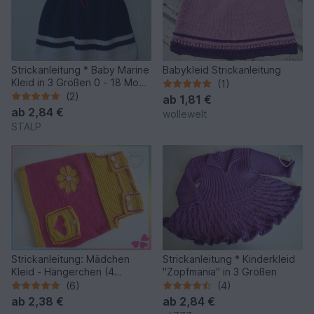
Strickanleitung * Baby Marine
Babykleid Strickanleitung
Kleid in 3 Größen 0 - 18 Mon.
(1)
*
(2)
ab
1,81 €
ab
2,84 €
wollewelt
STALP
Strickanleitung: Mädchen
Strickanleitung * Kinderkleid
Kleid - Hängerchen (4
"Zopfmania" in 3 Größen
Größen: 1 bis 7 Jahre)
(6)
(4)
ab
2,38 €
ab
2,84 €