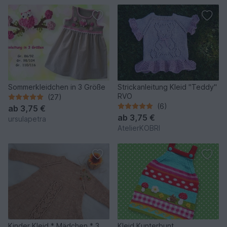
Sommerkleidchen in 3 Größe
Strickanleitung Kleid "Teddy"
RVO
(27)
(6)
ab
3,75 €
ab
3,75 €
ursulapetra
AtelierKOBRI
Kinder Kleid * Mädchen * 3
Kleid Kunterbunt