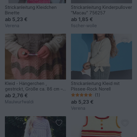
Strickanleitung Kleidchen
Strickanleitung Kinderpullover
Binette
"Macau" 756257
ab
5,23 €
ab
1,85 €
Verena
fischer-wolle
Kleid - Hängerchen ,
Strickanleitung Kleid mit
gestrickt, Größe ca. 86 cm –
Plissee-Rock Norell
92 cm
ab
2,76 €
(1)
ab
5,23 €
Maulwurfwaldi
Verena