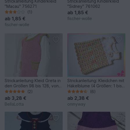
Strickanleitung Kinderkleid
Strickanleitung Kinderkleid
"Macau" 756271
"Sidney" 761062
(1)
ab
1,85 €
ab
1,85 €
fischer-wolle
fischer-wolle
Strickanleitung Kleid Greta in
Strickanleitung: Kleidchen mit
den Größen 98 bis 128, von 3
Häkelblume (4 Größen: 1 bis
bis 8 Jahre
7 Jahre)
(2)
(6)
ab
3,28 €
ab
2,38 €
BellaLotta
onmyway