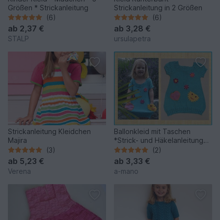
Größen * Strickanleitung
Strickanleitung in 2 Größen
(6)
(6)
ab
2,37 €
ab
3,28 €
STALP
ursulapetra
Strickanleitung Kleidchen
Ballonkleid mit Taschen
Majira
*Strick- und Häkelanleitung
für Gr. 92 / 98* (anpassbar an
(3)
(2)
andere Größen)
ab
5,23 €
ab
3,33 €
Verena
a-mano