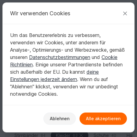
C
razy
P
atterns
Deine kreativen Ideen
Wir verwenden Cookies
Um das Benutzererlebnis zu verbessern,
Deutsch | € (EUR)
einloggen
Kostenlos registrieren
verwenden wir Cookies, unter anderem für
Startseite
Stricken
Kinder
Kleider
Analyse-, Optimierungs- und Werbezwecke, gemäß
Kinderkleid stricken: Nahtlos mit Raglan von
unseren
Datenschutzbestimmungen
und
Cookie
oben (RVO) & Rundpasse
Richtlinien
. Einige unserer Partnerdienste befinden
Du willst Konstruktionen, die sauber sitzen und ohne
sich außerhalb der EU. Du kannst
deine
Zusammennähen auskommen? Entdecke
Einstellungen jederzeit ändern
. Wenn du auf
Strickanleitungen als PDF mit RVO, Rundpasse,
"Ablehnen" klickst, verwenden wir nur unbedingt
Lochmuster oder Zöpfen – ideal zum Anprobieren
notwendige Cookies.
zwischendurch und fürs genaue Anpassen der Länge.
Mehr anzeigen
Ablehnen
Alle akzeptieren
Kinder
Sortieren / Filter
Stirnbänder
Kleider
Schuhe
Hos
37
84
63
40