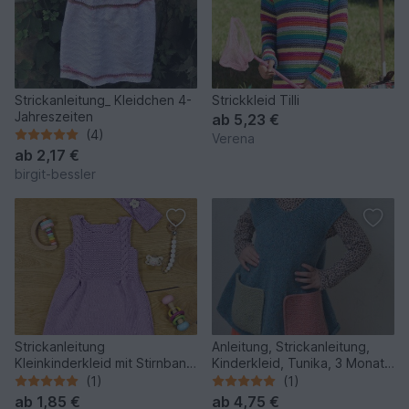
Strickanleitung_ Kleidchen 4-
Strickkleid Tilli
Jahreszeiten
ab
5,23 €
(4)
Verena
ab
2,17 €
birgit-bessler
Strickanleitung
Anleitung, Strickanleitung,
Kleinkinderkleid mit Stirnband
Kinderkleid, Tunika, 3 Monate
"Piazza" 765119
bis 10 Jahre
(1)
(1)
ab
1,85 €
ab
4,75 €