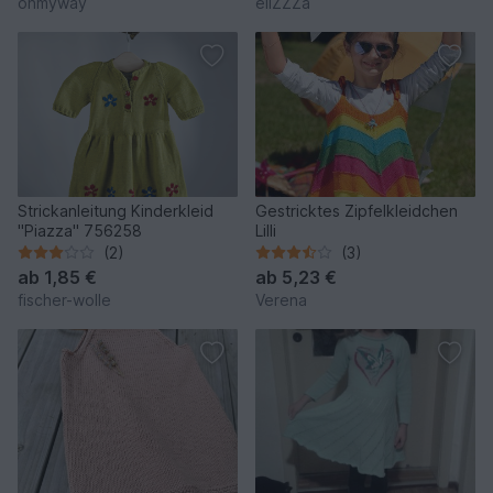
onmyway
eliZZZa
Strickanleitung Kinderkleid
Gestricktes Zipfelkleidchen
"Piazza" 756258
Lilli
(2)
(3)
ab
1,85 €
ab
5,23 €
fischer-wolle
Verena