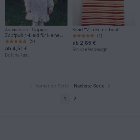
Anamchara - Üppiger
Kleid "Villa Kunterbunt"
Zopfpulli / -kleid für kleine
(1)
Prinzessinnen Gr. 122 / 5
(2)
ab
2,85 €
Jahre
ab
4,51 €
Rinikaeferdesign
BettinaKast
Vorherige Seite
Nächste Seite
1
2