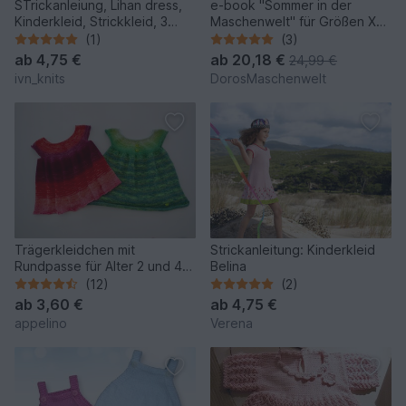
STrickanleiung, Lihan dress,
e-book "Sommer in der
Kinderkleid, Strickkleid, 3
Maschenwelt" für Größen XS-
Monate - 13 Jahre
4XL und größer
(1)
(3)
ab
4,75 €
ab
20,18 €
24,99 €
ivn_knits
DorosMaschenwelt
Trägerkleidchen mit
Strickanleitung: Kinderkleid
Rundpasse für Alter 2 und 4
Belina
Jahre
(12)
(2)
ab
3,60 €
ab
4,75 €
appelino
Verena