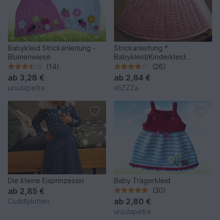
Babykleid Strickanleitung -
Strickanleitung *
Blumenwiese
Babykleid/Kinderkleid
“Abbey” für 1 Monat/1/3/5/7
(14)
(26)
Jahre
ab
3,28 €
ab
2,84 €
ursulapetra
eliZZZa
Die kleine Eisprinzessin
Baby Trägerkleid
ab
2,85 €
(30)
ab
2,80 €
Cuddlykitten
ursulapetra