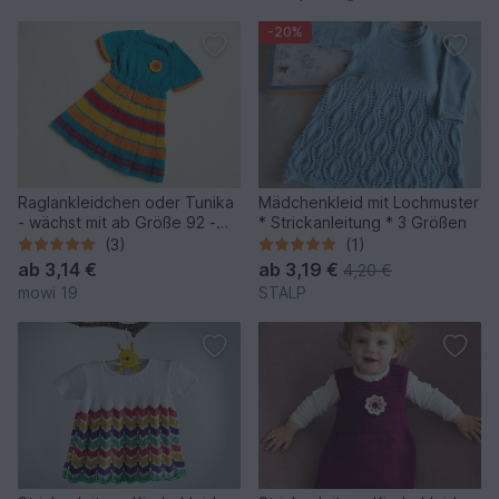
-20%
Raglankleidchen oder Tunika
Mädchenkleid mit Lochmuster
- wächst mit ab Größe 92 -
* Strickanleitung * 3 Größen
Strickanleitung
(3)
(1)
ab
3,14 €
ab
3,19 €
4,20 €
mowi 19
STALP