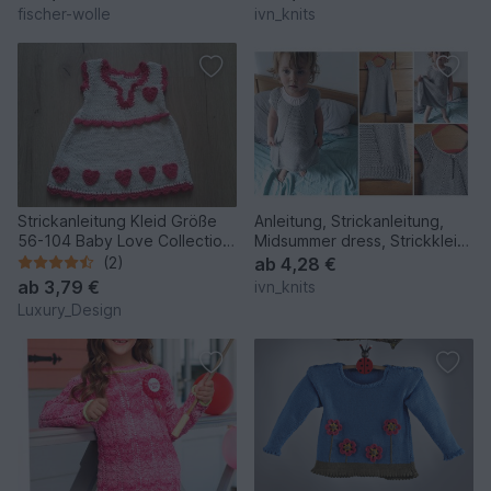
fischer-wolle
ivn_knits
Strickanleitung Kleid Größe
Anleitung, Strickanleitung,
56-104 Baby Love Collection
Midsummer dress, Strickkleid,
No.1
kinder und babys
(2)
ab
4,28 €
ab
3,79 €
ivn_knits
Luxury_Design