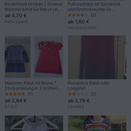
Kinderkleid stricken | Sommer
Pulloverkleid mit Spiralrock
Mädchenkleid für Babys und
und Einstrickmuster Gr
Kinder
122/128
ab
4,70 €
(2)
ab
1,80 €
Naturstueck
Harzhexe1968
Mädchen Kleid mit Blume *
Romantica Kleid oder
Strickanleitung in 3 Größen *
Longshirt
2 - 6 Jahre
(1)
(2)
ab
2,84 €
ab
3,79 €
STALP
julmei84