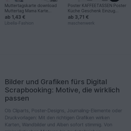
Muttertagskarte download
Poster KAFFEETASSEN Poster
Muttertag Mama Karte
Küche Geschenk Einzug
Grußkarte A4 ausdrucken
DOWNLOAD
ab
1,43 €
ab
3,71 €
Libella-Fashion
maschenwerk
Bilder und Grafiken fürs Digital
Scrapbooking: Motive, die wirklich
passen
Ob Cliparts, Poster-Designs, Journaling-Elemente oder
Druckvorlagen: Mit den richtigen Grafiken wirken
Karten, Wandbilder und Alben sofort stimmig. Von