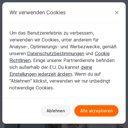
C
razy
P
atterns
Deine kreativen Ideen
Wir verwenden Cookies
Um das Benutzererlebnis zu verbessern,
Deutsch | € (EUR)
einloggen
Kostenlos registrieren
verwenden wir Cookies, unter anderem für
Startseite
Basteln
Digital Scrapbooking
Bilder / Grafiken
Analyse-, Optimierungs- und Werbezwecke, gemäß
Bilder / Grafiken: Designs, die deine
unseren
Datenschutzbestimmungen
und
Cookie
Scrapbooking-Idee sofort rund machen
Richtlinien
. Einige unserer Partnerdienste befinden
Dein Layout wirkt erst dann stimmig, wenn Motiv, Stil
sich außerhalb der EU. Du kannst
deine
und Format zusammenpassen.
Mehr anzeigen
Einstellungen jederzeit ändern
. Wenn du auf
"Ablehnen" klickst, verwenden wir nur unbedingt
Digital Scrapbooking
Sortieren / Filter
notwendige Cookies.
igitales Papier
Bilder / Grafiken
Ringplaner
89
30
21
-10%
Ablehnen
Alle akzeptieren