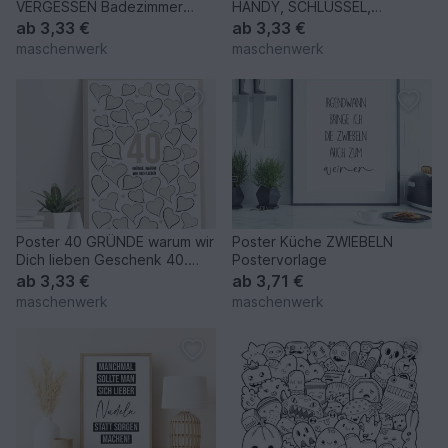
VERGESSEN Badezimmer
HANDY, SCHLÜSSEL,
Worträtsel DIN A4 und A3 Bad
GELDBEUTEL
ab
3,33 €
ab
3,33 €
Poster
Willkommensschild
maschenwerk
maschenwerk
Poster 40 GRÜNDE warum wir
Poster Küche ZWIEBELN
Dich lieben Geschenk 40.
Postervorlage
Geburtstag
ab
3,33 €
ab
3,71 €
maschenwerk
maschenwerk