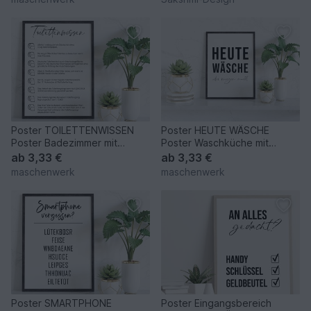
Poster TOILETTENWISSEN
Poster HEUTE WÄSCHE
Poster Badezimmer mit
Poster Waschküche mit
unnützem Wissen Geschenk
lustigem Spruch Geschenk
ab
3,33 €
ab
3,33 €
Einzu
Einzug
maschenwerk
maschenwerk
Poster SMARTPHONE
Poster Eingangsbereich