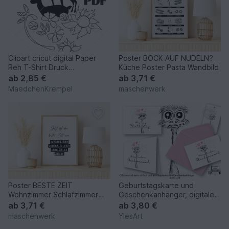
Clipart cricut digital Paper
Poster BOCK AUF NUDELN?
Reh T-Shirt Druck
Küche Poster Pasta Wandbild
Kartengestaltung Wandbild
ab
2,85 €
ab
3,71 €
MaedchenKrempel
maschenwerk
Poster BESTE ZEIT
Geburtstagskarte und
Wohnzimmer Schlafzimmer
Geschenkanhänger, digitaler
Vorlage Poster Sprüche
Download, selbst drucken
ab
3,71 €
ab
3,80 €
maschenwerk
YlesArt