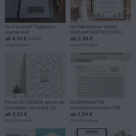
Do it yourself Tagebuch /
Notfallkörbchen Schild
Journal (A4)
Hochzeit DIGITALE DATEI
Schild Hochzeit DIN A5
ab
4,19 €
ab
2,38 €
4,90 €
missknitness
maschenwerk
Poster 30 GRÜNDE warum wir
GEWOHNHEITEN
Dich lieben Geschenk 30.
Gewohnheitstracker PDF
Geburtstag
Download Gewohnheiten
ab
3,33 €
ab
1,09 €
Vorlage
maschenwerk
maschenwerk