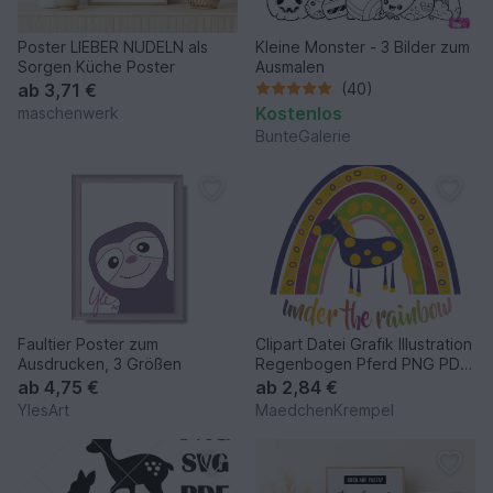
Poster LIEBER NUDELN als
Kleine Monster - 3 Bilder zum
Sorgen Küche Poster
Ausmalen
ab
3,71 €
(40)
Kostenlos
maschenwerk
BunteGalerie
Faultier Poster zum
Clipart Datei Grafik Illustration
Ausdrucken, 3 Größen
Regenbogen Pferd PNG PDF
SVG
ab
4,75 €
ab
2,84 €
YlesArt
MaedchenKrempel