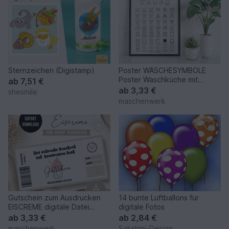
Sternzeichen (Digistamp)
Poster WÄSCHESYMBOLE
Poster Waschküche mit
ab
7,51 €
Waschanleitungen Geschenk
ab
3,33 €
shesmile
Einzug
maschenwerk
Gutschein zum Ausdrucken
14 bunte Luftballons für
EISCREME digitale Datei
digitale Fotos
Gutschein DOWNLOAD
ab
3,33 €
ab
2,84 €
maschenwerk
Sakshmi-Design