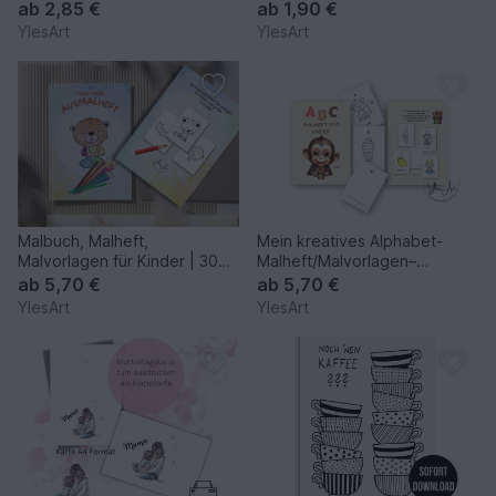
ausdrucken
ausdrucken und beschriften
ab
2,85 €
ab
1,90 €
YlesArt
YlesArt
Malbuch, Malheft,
Mein kreatives Alphabet-
Malvorlagen für Kinder | 30
Malheft/Malvorlagen–
tolle Tiere | Download
Buchstaben lernen &
ab
5,70 €
ab
5,70 €
gestalten
YlesArt
YlesArt