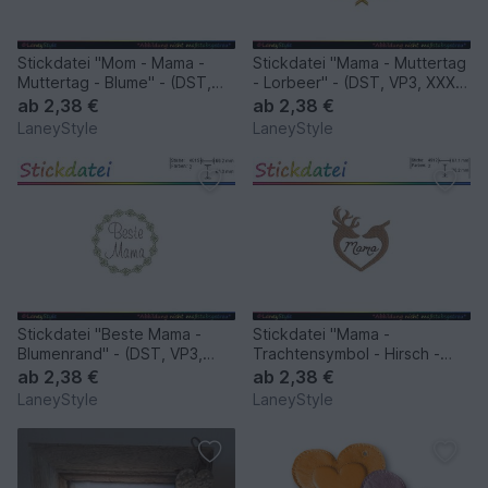
Stickdatei "Mom - Mama -
Stickdatei "Mama - Muttertag
Muttertag - Blume" - (DST,
- Lorbeer" - (DST, VP3, XXX,
VP3, XXX, PES)
PES)
ab
2,38 €
ab
2,38 €
LaneyStyle
LaneyStyle
Stickdatei "Beste Mama -
Stickdatei "Mama -
Blumenrand" - (DST, VP3,
Trachtensymbol - Hirsch -
XXX, PES)
Reh" - (DST, VP3, XXX, PES)
ab
2,38 €
ab
2,38 €
LaneyStyle
LaneyStyle