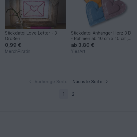
Stickdatei Love Letter - 3
Stickdatei Anhänger Herz 3 D
Größen
- Rahmen ab 10 cm x 10 cm,
Schlüsselanhänger
0,99 €
ab
3,80 €
MerchPiratin
YlesArt
Vorherige Seite
Nächste Seite
1
2