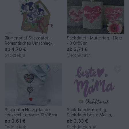
Blumenbrief Stickdatei –
Stickdatei - Muttertag - Herz
Romantisches Umschlag-
- 3 Größen
Motiv mit Blüten
ab
4,70 €
ab
3,71 €
Stickzebra
MerchPiratin
Stickdatei Herzgirlande
Stickdatei Muttertag,
senkrecht doodle 13x18cm
Stickdatei beste Mama,
Maschinensticken in 3 Größen
ab
3,61 €
ab
3,33 €
Fadenstark
Stickdateien-at