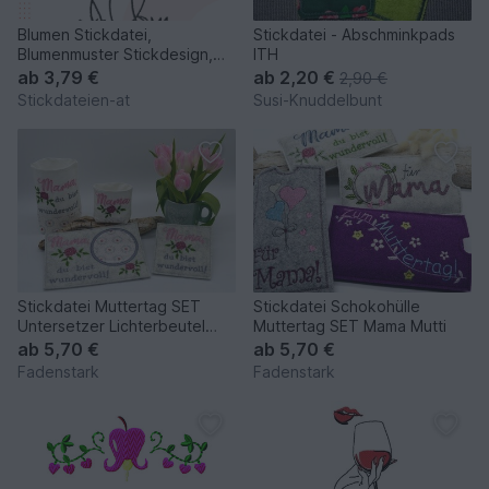
Blumen Stickdatei,
Stickdatei - Abschminkpads
Blumenmuster Stickdesign,
ITH
moderne Blumen Stickvorlage
ab
3,79 €
ab
2,20 €
2,90 €
Stickdateien-at
Susi-Knuddelbunt
Stickdatei Muttertag SET
Stickdatei Schokohülle
Untersetzer Lichterbeutel
Muttertag SET Mama Mutti
Mama
ab
5,70 €
ab
5,70 €
Fadenstark
Fadenstark