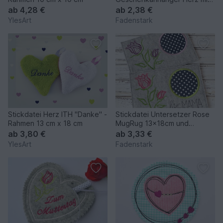
Rosenknospe für Botschaften
ab
4,28 €
ab
2,38 €
Geldgeschenke 10x10cm
YlesArt
Fadenstark
Stickdatei Herz ITH "Danke" -
Stickdatei Untersetzer Rose
Rahmen 13 cm x 18 cm
MugRug 13x18cm und
13x20cm
ab
3,80 €
ab
3,33 €
YlesArt
Fadenstark