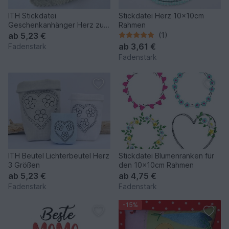
ITH Stickdatei
Stickdatei Herz 10x10cm
Geschenkanhänger Herz zum
Rahmen
Muttertag 3er SET für
ab
5,23 €
(1)
Botschaften Geldgeschenke
ab
3,61 €
Fadenstark
10x10cm
Fadenstark
ITH Beutel Lichterbeutel Herz
Stickdatei Blumenranken für
3 Größen
den 10x10cm Rahmen
ab
5,23 €
ab
4,75 €
Fadenstark
Fadenstark
-15%