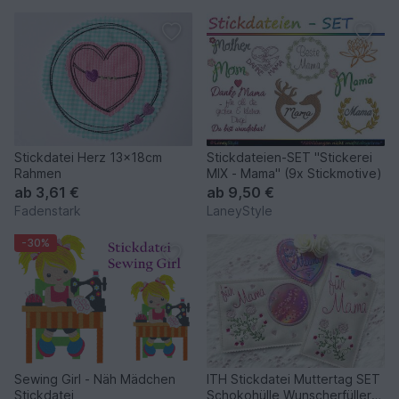
Stickdatei Herz 13x18cm
Stickdateien-SET "Stickerei
Rahmen
MIX - Mama" (9x Stickmotive)
ab
3,61 €
ab
9,50 €
Fadenstark
LaneyStyle
-30%
Sewing Girl - Näh Mädchen
ITH Stickdatei Muttertag SET
Stickdatei
Schokohülle Wunscherfüller