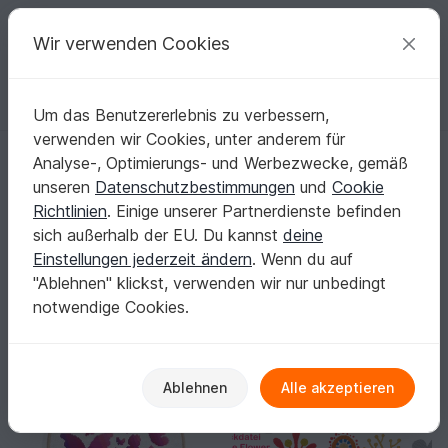
C
razy
P
atterns
Deine kreativen Ideen
Wir verwenden Cookies
Um das Benutzererlebnis zu verbessern,
Deutsch | € (EUR)
einloggen
Kostenlos registrieren
verwenden wir Cookies, unter anderem für
Startseite
Sticken
Festlichkeiten
Muttertag
Analyse-, Optimierungs- und Werbezwecke, gemäß
Sticken für Muttertag: Ein gesticktes „Danke“,
unseren
Datenschutzbestimmungen
und
Cookie
das von Herzen kommt
Richtlinien
. Einige unserer Partnerdienste befinden
Sag „Danke“ mit einem Motiv, das bleibt: Herz, Blüten
sich außerhalb der EU. Du kannst
deine
oder Schriftzug – ganz nach deinem Stil.
Mehr anzeigen
Einstellungen jederzeit ändern
. Wenn du auf
"Ablehnen" klickst, verwenden wir nur unbedingt
Festlichkeiten
Sortieren / Filter
notwendige Cookies.
Valentinstag
Muttertag
Halloween
1
68
57
46
-15%
Ablehnen
Alle akzeptieren