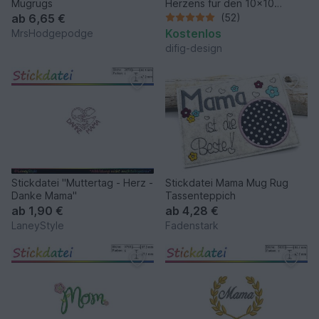
Mugrugs
Herzens für den 10x10
Rahmen
ab
6,65 €
(52)
Kostenlos
MrsHodgepodge
difig-design
Stickdatei "Muttertag - Herz -
Stickdatei Mama Mug Rug
Danke Mama"
Tassenteppich
ab
1,90 €
ab
4,28 €
LaneyStyle
Fadenstark