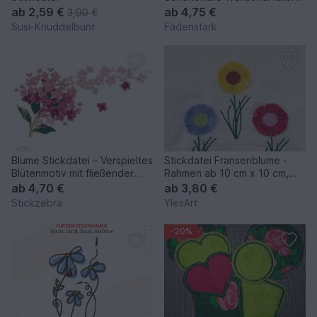
Mugrug
ab
2,59 €
ab
4,75 €
3,90 €
Susi-Knuddelbunt
Fadenstark
Blume Stickdatei – Verspieltes
Stickdatei Fransenblume -
Blütenmotiv mit fließender
Rahmen ab 10 cm x 10 cm,
Leichtigkeit
Blume, Sonnenblume
ab
4,70 €
ab
3,80 €
Stickzebra
YlesArt
-20%