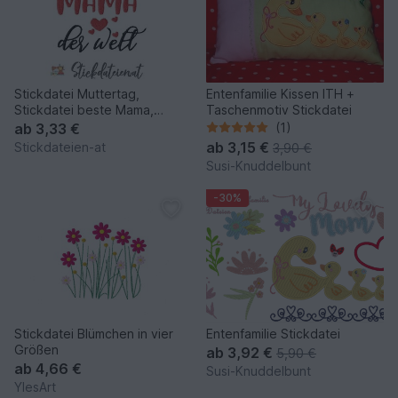
Stickdatei Muttertag,
Entenfamilie Kissen ITH +
Stickdatei beste Mama,
Taschenmotiv Stickdatei
Maschinensticken in 3 Größen
ab
3,33 €
(1)
ab
3,15 €
Stickdateien-at
3,90 €
Susi-Knuddelbunt
-30%
Stickdatei Blümchen in vier
Entenfamilie Stickdatei
Größen
ab
3,92 €
5,90 €
ab
4,66 €
Susi-Knuddelbunt
YlesArt