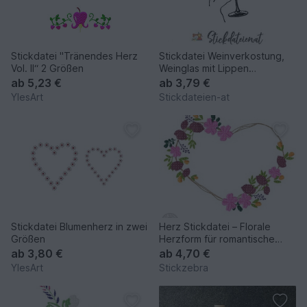
Stickdatei "Tränendes Herz
Stickdatei Weinverkostung,
Vol. II“ 2 Größen
Weinglas mit Lippen
Stickdatei, Stickvorlage
ab
5,23 €
ab
3,79 €
YlesArt
Stickdateien-at
Stickdatei Blumenherz in zwei
Herz Stickdatei – Florale
Größen
Herzform für romantische
Akzente
ab
3,80 €
ab
4,70 €
YlesArt
Stickzebra