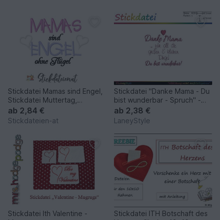
Stickdatei Mamas sind Engel,
Stickdatei "Danke Mama - Du
Stickdatei Muttertag,
bist wunderbar - Spruch" -
Maschinensticken
(DST, VP3, XXX, PES)
ab
2,84 €
ab
2,38 €
Stickdateien-at
LaneyStyle
Stickdatei Ith Valentine -
Stickdatei ITH Botschaft des