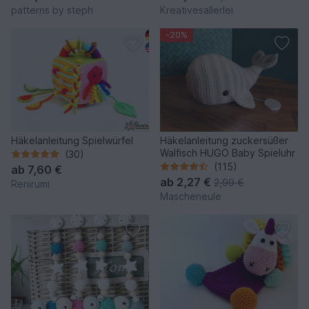
patterns by steph
Kreativesallerlei
-20%
Häkelanleitung Spielwürfel
Häkelanleitung zuckersüßer
Walfisch HUGO Baby Spieluhr
(30)
(115)
ab
7,60 €
ab
2,27 €
2,99 €
Renirumi
Mascheneule