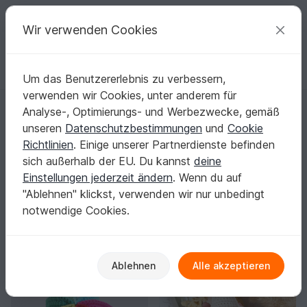
C
razy
P
atterns
Deine kreativen Ideen
Wir verwenden Cookies
Um das Benutzererlebnis zu verbessern,
Deutsch | € (EUR)
einloggen
Kostenlos registrieren
verwenden wir Cookies, unter anderem für
Startseite
Häkeln
Babys
Babyspielzeug
Analyse-, Optimierungs- und Werbezwecke, gemäß
Babyspielzeug häkeln: Liebevolle Greiflinge,
unseren
Datenschutzbestimmungen
und
Cookie
Mobiles & Spieluhren
Richtlinien
. Einige unserer Partnerdienste befinden
Zarte Figuren, bunte Formen und kleine Details machen
sich außerhalb der EU. Du kannst
deine
dein Häkelprojekt zum Lieblingsstück im Babyalltag.
Einstellungen jederzeit ändern
. Wenn du auf
Mehr anzeigen
"Ablehnen" klickst, verwenden wir nur unbedingt
notwendige Cookies.
Babys
Sortieren / Filter
Babymützen
Babyspielzeug
Jacken
518
282
142
Ablehnen
Alle akzeptieren
-10%