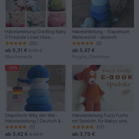
Häkelanleitung Greifling Baby
Häkelanleitung - Stapelturm
5 Freunde Löwe Hase
Waterworld - deutsch
Schwein Katze Frosch 5 in 1
(35)
(3)
ab
5,31 €
ab
5,47 €
6,99 €
Mascheneule
Pinguin_Sternchen
-20%
Stapelturm Willy der Wal -
Häkelanleitung Fuzzi Fuchs
Häkelanleitung | Deutsch &
mit Spieluhr, für Babys und
Englisch
Kleinkinder
(1)
(17)
ab
3,42 €
ab
3,79 €
4,50 €