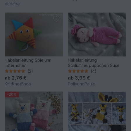
dadade
Häkelanleitung Spieluhr
Häkelanleitung
"Sternchen"
Schlummerpüppchen Suse
(2)
(4)
ab
2,76 €
ab
3,99 €
KnitKnotShop
PollyundPaule
-20%