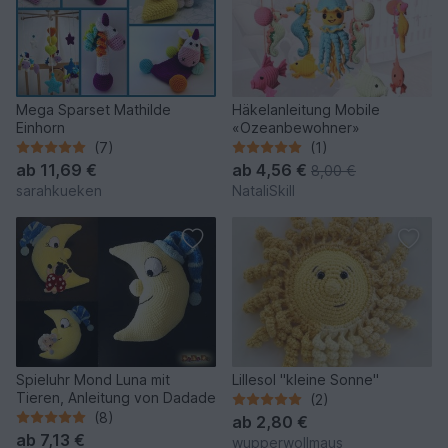
Mega Sparset Mathilde
Häkelanleitung Mobile
Einhorn
«Ozeanbewohner»
(7)
(1)
ab
11,69 €
ab
4,56 €
8,00 €
sarahkueken
NataliSkill
Spieluhr Mond Luna mit
Lillesol "kleine Sonne"
Tieren, Anleitung von Dadade
(2)
(8)
ab
2,80 €
ab
7,13 €
wupperwollmaus