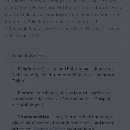
Gehäkeltes Babyspielzeug ist mehr als Deko: Es lädt
zum Greifen, Fühlen und Entdecken ein und passt vom
ersten Greifling bis zum Mobile fürs Kinderzimmer. Hier
findest du Anleitungen in vielen Formen und
Schwierigkeitsgraden – von schnellen Projekten bis zu
mehrteiligen Sets.
Schnell wählen
✓
Projektart
: Greifling und Ball sind meist kompakt,
Mobile und Spieluhrhüllen bestehen oft aus mehreren
Teilen.
✓
Einsatz
: Entscheide, ob das Modell zum Spielen
gedacht ist oder eher als Dekoration (zum Beispiel
zum Aufhängen).
✓
Themenwelten
: Tiere, Sterne oder Regenbogen
wirken als Geschenk besonders stimmig – und lassen
sich gut zu
Schmusetüchern
oder anderen