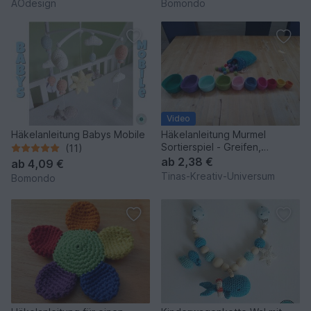
AOdesign
Bomondo
Video
Häkelanleitung Babys Mobile
Häkelanleitung Murmel
Sortierspiel - Greifen,
(11)
Sortieren, Lernen
ab
2,38 €
ab
4,09 €
Tinas-Kreativ-Universum
Bomondo