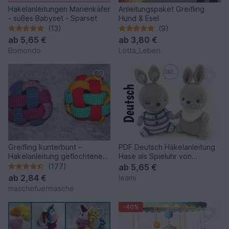
Häkelanleitungen Marienkäfer
Anleitungspaket Greifling
- süßes Babyset - Sparset
Hund & Esel
(13)
(9)
ab
5,65 €
ab
3,80 €
Bomondo
Lotta_Leben
Greifling kunterbunt –
PDF Deutsch Häkelanleitung
Häkelanleitung geflochtener
Hase als Spieluhr von
Greifball fürs Baby
leamigurumi
(177)
ab
5,65 €
ab
2,84 €
leami
maschefuermasche
-40%