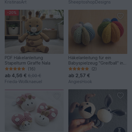
KristinasArt
SheeptoshopDesigns
-20%
PDF Häkelanleitung
Häkelanleitung für ein
Stapelturm Giraffe Nala
Babyspielzeug "Greifball" in 2
Größen
(16)
(2)
ab
4,56 €
ab
2,57 €
6,00 €
Frieda-Wollknaeuel
AngiesHook