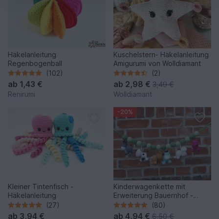
Häkelanleitung
Kuschelstern- Häkelanleitung
Regenbogenball
Amigurumi von Wolldiamant
(102)
(2)
ab
1,43 €
ab
2,98 €
3,49 €
Renirumi
Wolldiamant
-20%
Kleiner Tintenfisch -
Kinderwagenkette mit
Häkelanleitung
Erweiterung Bauernhof -
Häkelanleitung/PDF
(27)
(80)
ab
3,94 €
ab
4,94 €
6,50 €