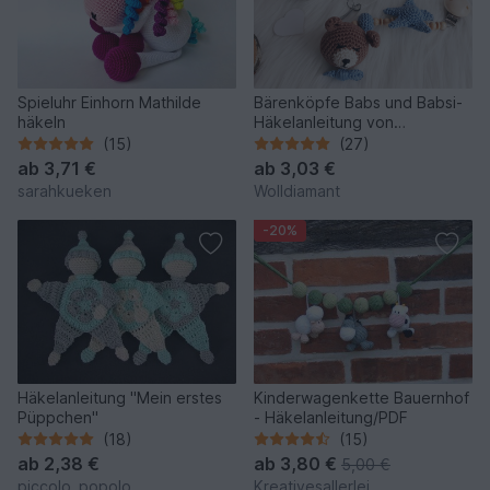
Spieluhr Einhorn Mathilde
Bärenköpfe Babs und Babsi-
häkeln
Häkelanleitung von
Wolldiamant
(15)
(27)
ab
3,71 €
ab
3,03 €
sarahkueken
Wolldiamant
-20%
Häkelanleitung "Mein erstes
Kinderwagenkette Bauernhof
Püppchen"
- Häkelanleitung/PDF
(18)
(15)
ab
2,38 €
ab
3,80 €
5,00 €
piccolo_popolo
Kreativesallerlei