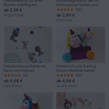
Häkelanleitung für einen
Kinderwagenkette Wal mit
Blumen-Greifling mit
Rettungsring Fischen und
Quietscher
Seestern, Häkelanleitung
ab
2,38 €
(19)
ab
2,80 €
AngiesHook
Bomondo
Häkelanleitung Mobile mit
Knistertuch und Greifling
Bären und Sternen
Einhorn Mathilde häkeln
(4)
(16)
ab
6,08 €
ab
4,66 €
HeArtDeco
sarahkueken