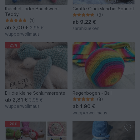
Kuschel- oder Bauchweh-
Giraffe Glückskind im Sparset
Teddy
(8)
(1)
ab
9,22 €
ab
3,00 €
3,95 €
sarahkueken
wupperwollmaus
-25%
Elli die kleine Schlummerente
Regenbogen - Ball
ab
2,81 €
(8)
3,95 €
ab
1,90 €
wupperwollmaus
wupperwollmaus
-20%