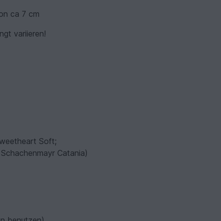
von ca 7 cm
gt variieren!
weetheart Soft;
- Schachenmayr Catania)
en benutzen)