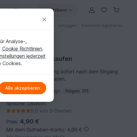
Stöbern
ungen
Anleitungen mit Rabatt
einloggen
Kostenlos registrieren
ür Analyse-,
d
Cookie Richtlinien
.
nstellungen jederzeit
Häkelanleitung kaufen
e Cookies.
Du kannst die Anleitung sofort nach dem Eingang
der Zahlung herunterladen.
Alle akzeptieren
Autor:
SaphirhaseDesign
Folgen
311
Sprache: Deutsch
5,0 von 5 Sternen
4,90 €
Preis:
Mit dem Guthaben-Konto: 4,66 €