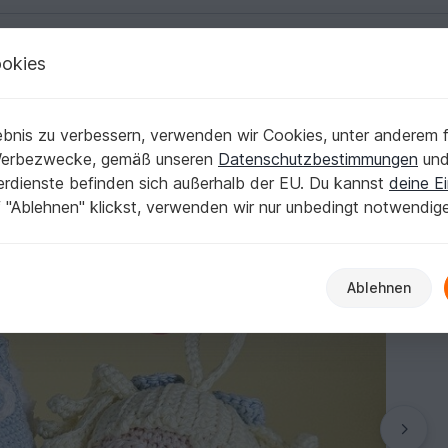
okies
Deutsch | € (EUR)
Kostenlose Anleit
urumi Häkelanleitung
bnis zu verbessern, verwenden wir Cookies, unter anderem f
tbaumkugel - Amigurumi Häkelanleitung
Werbezwecke, gemäß unseren
Datenschutzbestimmungen
un
nerdienste befinden sich außerhalb der EU. Du kannst
deine Ei
 "Ablehnen" klickst, verwenden wir nur unbedingt notwendig
Ablehnen