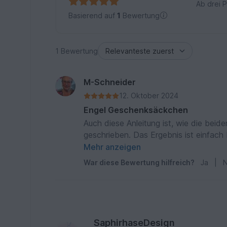
Ab drei 
Basierend auf
1
Bewertung
1 Bewertung
M-Schneider
12. Oktober 2024
Engel Geschenksäckchen
Auch diese Anleitung ist, wie die beid
geschrieben. Das Ergebnis ist einfach
wieder so tolle Anleitungen ausarbeites
Mehr anzeigen
War diese Bewertung hilfreich?
Ja
|
N
SaphirhaseDesign