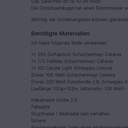
Das Säckchen ist ca 10 cm hoch
Die Christbaumkugel hat einen Durchmesser 
Wichtig: die Größenangaben können garnbedin
Benötigte Materialien
Ich habe folgende Wolle verwendet:
1x 263 Softapricot Schachenmayr Catania
1x 173 Hellblau Schachenmayr Catania
1x 101 Candle Light Scheepjes Catona
Etwas 106 Weiß Schachenmayr Catania
Etwas 020 Weiß Fusselwolle z.B. Scheepjes S
Lauflänge 100g=153m; (Alternativ: 106 Weiß 
Häkelnadel Größe 2,5
Füllwatte
Stopfnadel / Wollnadel zum vernähen
Schere
Rundenmarkierer (oder einen Markierungsfad