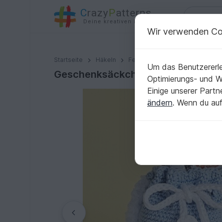
C
razy
P
atterns
Deine kreativen Ideen
Wir verwenden Co
Geschenksäckchen Engel mit Christbaumkugel - Amig
Startseite
Häkeln
Festlichkeiten
Weihnachten
Um das Benutzererle
Geschenksäckchen Engel mit Chris
Optimierungs- und 
Einige unserer Part
ändern
. Wenn du auf