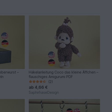
eberwurst –
Häkelanleitung Coco das kleine Äffchen –
eln
flauschiges Amigurumi PDF
(2)
ab
4,66 €
SaphirhaseDesign