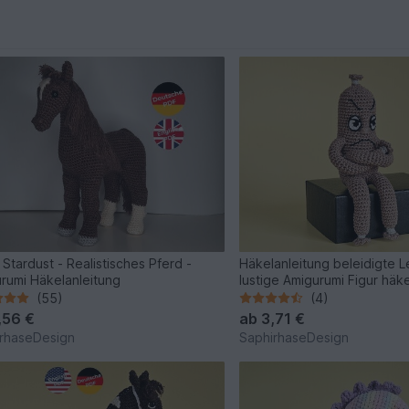
 Stardust - Realistisches Pferd -
Häkelanleitung beleidigte L
rumi Häkelanleitung
lustige Amigurumi Figur häk
(55)
(4)
,56 €
ab
3,71 €
rhaseDesign
SaphirhaseDesign