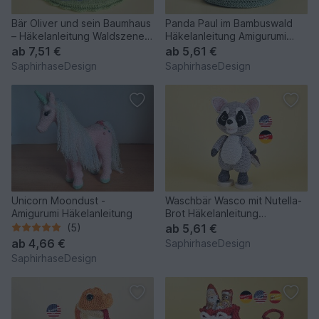
Bär Oliver und sein Baumhaus
Panda Paul im Bambuswald
– Häkelanleitung Waldszene
Häkelanleitung Amigurumi
mit Teelicht
PDF
ab
7,51 €
ab
5,61 €
SaphirhaseDesign
SaphirhaseDesign
Unicorn Moondust -
Waschbär Wasco mit Nutella-
Amigurumi Häkelanleitung
Brot Häkelanleitung
Amigurumi PDF
(5)
ab
5,61 €
ab
4,66 €
SaphirhaseDesign
SaphirhaseDesign