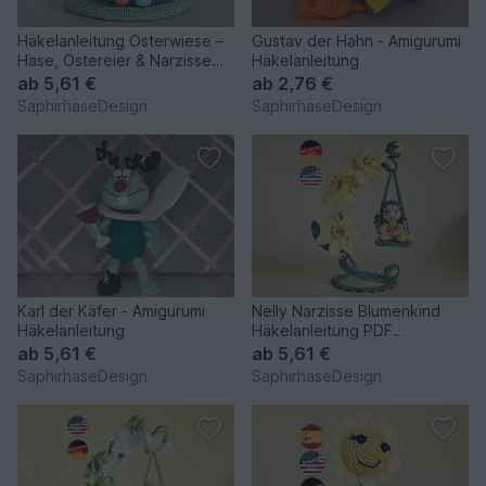
Häkelanleitung Osterwiese –
Gustav der Hahn - Amigurumi
Hase, Ostereier & Narzisse
Häkelanleitung
als Frühlingsdeko
ab
5,61 €
ab
2,76 €
SaphirhaseDesign
SaphirhaseDesign
Karl der Käfer - Amigurumi
Nelly Narzisse Blumenkind
Häkelanleitung
Häkelanleitung PDF
Frühlingsdeko Amigurumi
ab
5,61 €
ab
5,61 €
SaphirhaseDesign
SaphirhaseDesign