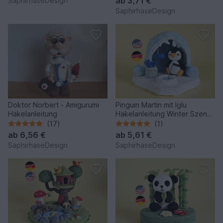
ab
3,71 €
SaphirhaseDesign
SaphirhaseDesign
Doktor Norbert - Amigurumi
Pinguin Martin mit Iglu
Häkelanleitung
Häkelanleitung Winter Szene
Amigurumi
(17)
(1)
ab
6,56 €
ab
5,61 €
SaphirhaseDesign
SaphirhaseDesign