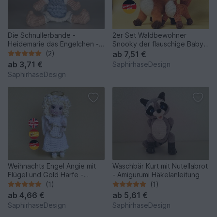
Die Schnullerbande -
2er Set Waldbewohner
Heidemarie das Engelchen -
Snooky der flauschige Baby
Amigurumi Häkelanleitung
Fuchs - Amigurumi Häkeln
(2)
ab
7,51 €
ab
3,71 €
SaphirhaseDesign
SaphirhaseDesign
Weihnachts Engel Angie mit
Waschbär Kurt mit Nutellabrot
Flügel und Gold Harfe -
- Amigurumi Häkelanleitung
Amigurumi Häkelanleitung
(1)
(1)
ab
4,66 €
ab
5,61 €
SaphirhaseDesign
SaphirhaseDesign