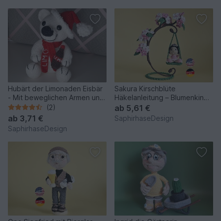
Hubärt der Limonaden Eisbär
Sakura Kirschblüte
- Mit beweglichen Armen und
Häkelanleitung – Blumenkind
Beinen - Amigurumi
mit Schaukel & Kirschblüten
(2)
ab
5,61 €
ab
3,71 €
SaphirhaseDesign
SaphirhaseDesign