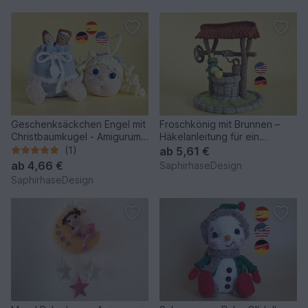
Geschenksäckchen Engel mit
Froschkönig mit Brunnen –
Christbaumkugel - Amigurumi
Häkelanleitung für ein
Häkelanleitung
Märchen Amigurumi Diorama
(1)
ab
5,61 €
ab
4,66 €
SaphirhaseDesign
SaphirhaseDesign