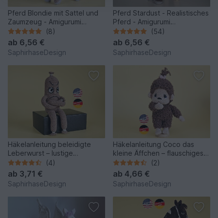
Pferd Blondie mit Sattel und
Pferd Stardust - Realistisches
Zaumzeug - Amigurumi
Pferd - Amigurumi
Häkelanleitung
Häkelanleitung
(8)
(54)
ab
6,56 €
ab
6,56 €
SaphirhaseDesign
SaphirhaseDesign
Häkelanleitung beleidigte
Häkelanleitung Coco das
Leberwurst – lustige
kleine Äffchen – flauschiges
Amigurumi Figur häkeln
Amigurumi PDF
(4)
(2)
ab
3,71 €
ab
4,66 €
SaphirhaseDesign
SaphirhaseDesign