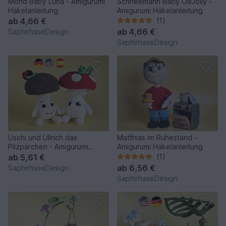
Mond Baby Luna - Amigurumi
Schneemann Baby OlliJolly -
Häkelanleitung
Amigurumi Häkelanleitung
ab
4,66 €
(1)
ab
4,66 €
SaphirhaseDesign
SaphirhaseDesign
Uschi und Ullrich das
Matthias im Ruhestand -
Pilzpärchen - Amigurumi
Amigurumi Häkelanleitung
Häkelanleitung
ab
5,61 €
(1)
ab
6,56 €
SaphirhaseDesign
SaphirhaseDesign