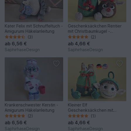
Kater Felix mit Schnuffeltuch -
Geschenksäckchen Rentier
Amigurumi Häkelanleitung
mit Christbaumkugel -
Amigurumi Häkelanleitung
(3)
(2)
ab
6,56 €
ab
4,66 €
SaphirhaseDesign
SaphirhaseDesign
Krankenschwester Kerstin -
Kleiner Elf
Amigurumi Häkelanleitung
Geschenksäckchen mit
Christbaumkugel - Amigurumi
(2)
(1)
Häkelanleitung
ab
6,56 €
ab
4,66 €
SaphirhaseDesign
SaphirhaseDesign