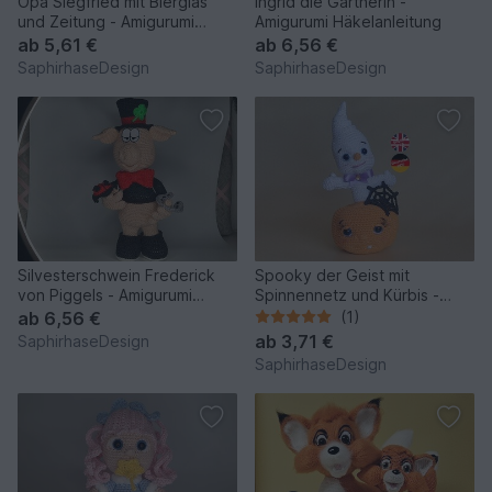
Opa Siegfried mit Bierglas
Ingrid die Gärtnerin -
und Zeitung - Amigurumi
Amigurumi Häkelanleitung
Häkelanleitung
ab
5,61 €
ab
6,56 €
SaphirhaseDesign
SaphirhaseDesign
Silvesterschwein Frederick
Spooky der Geist mit
von Piggels - Amigurumi
Spinnennetz und Kürbis -
Häkelanleitung
Amigurumi Häkelanleitung
ab
6,56 €
(1)
ab
3,71 €
SaphirhaseDesign
SaphirhaseDesign