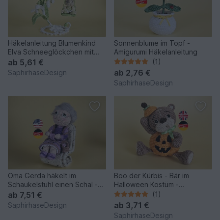
Häkelanleitung Blumenkind
Sonnenblume im Topf -
Elva Schneeglöckchen mit
Amigurumi Häkelanleitung
Schaukel
ab
5,61 €
(1)
ab
2,76 €
SaphirhaseDesign
SaphirhaseDesign
Oma Gerda häkelt im
Boo der Kürbis - Bär im
Schaukelstuhl einen Schal -
Halloween Kostüm -
Amigurumi Häkelanleitung
Amigurumi Häkelanleitung
ab
7,51 €
(1)
ab
3,71 €
SaphirhaseDesign
SaphirhaseDesign