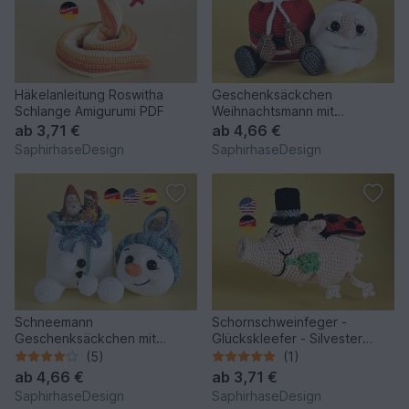
Häkelanleitung Roswitha
Geschenksäckchen
Schlange Amigurumi PDF
Weihnachtsmann mit
Christbaumkugel - Amigurumi
ab
3,71 €
ab
4,66 €
Häkelanleit
SaphirhaseDesign
SaphirhaseDesign
Schneemann
Schornschweinfeger -
Geschenksäckchen mit
Glückskleefer - Silvester
Christbaumkugel - Amigurumi
Glücksbringer - Häkeln
(5)
(1)
Häkelanleitung
ab
4,66 €
ab
3,71 €
SaphirhaseDesign
SaphirhaseDesign