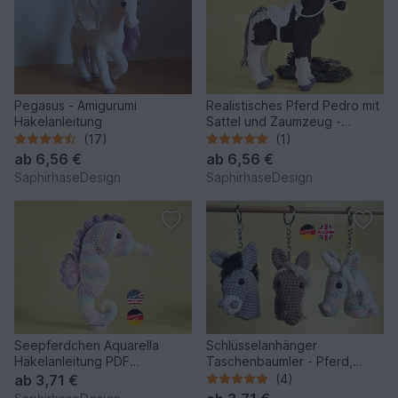
Pegasus - Amigurumi
Realistisches Pferd Pedro mit
Häkelanleitung
Sattel und Zaumzeug -
Amigurumi Häkeln
(17)
(1)
ab
6,56 €
ab
6,56 €
SaphirhaseDesign
SaphirhaseDesign
Seepferdchen Aquarella
Schlüsselanhänger
Häkelanleitung PDF
Taschenbaumler - Pferd,
Amigurumi Meereswelt
Einhorn und Esel -
ab
3,71 €
(4)
Häkelanleitung