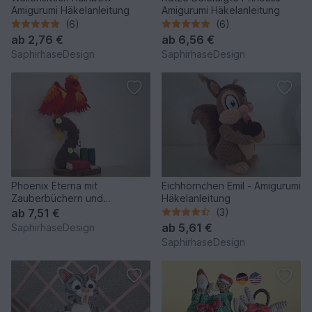
Amigurumi Häkelanleitung
Amigurumi Häkelanleitung
(6)
(6)
ab
2,76 €
ab
6,56 €
SaphirhaseDesign
SaphirhaseDesign
Phoenix Eterna mit
Eichhörnchen Emil - Amigurumi
Zauberbüchern und
Häkelanleitung
Schriftrollen - Amigurumi
ab
7,51 €
(3)
Häkelanleitu
ab
5,61 €
SaphirhaseDesign
SaphirhaseDesign