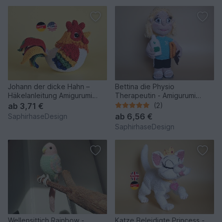
Johann der dicke Hahn –
Bettina die Physio
Häkelanleitung Amigurumi
Therapeutin - Amigurumi
Bauernhof PDF
Häkelanleitung
ab
3,71 €
(2)
ab
6,56 €
SaphirhaseDesign
SaphirhaseDesign
Wellensittich Rainbow -
Katze Beleidigte Princess -