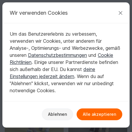
C
razy
P
atterns
Deine kreativen Ideen
Wir verwenden Cookies
Um das Benutzererlebnis zu verbessern,
Deutsch | € (EUR)
einloggen
Kostenlos registrieren
verwenden wir Cookies, unter anderem für
SaphirhaseDesign
Analyse-, Optimierungs- und Werbezwecke, gemäß
Verifiziert
Top Autor
5k
unseren
Datenschutzbestimmungen
und
Cookie
Richtlinien
. Einige unserer Partnerdienste befinden
215 Bewertungen
sich außerhalb der EU. Du kannst
deine
Kontakt
|
Folgen
|
Einstellungen jederzeit ändern
. Wenn du auf
Sortieren / Filter
"Ablehnen" klickst, verwenden wir nur unbedingt
notwendige Cookies.
Ablehnen
Alle akzeptieren