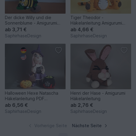
Der dicke Willy und die
Tiger Theodor -
Sonnenblume - Amigurumi
Häkelanleitung Amigurumi
Häkelanleitung
Tiger PDF
ab
3,71 €
ab
4,66 €
SaphirhaseDesign
SaphirhaseDesign
Halloween Hexe Natascha
Henri der Hase - Amigurumi
Häkelanleitung PDF
Häkelanleitung
Amigurumi Herbst
ab
6,56 €
ab
2,76 €
SaphirhaseDesign
SaphirhaseDesign
Vorherige Seite
Nächste Seite