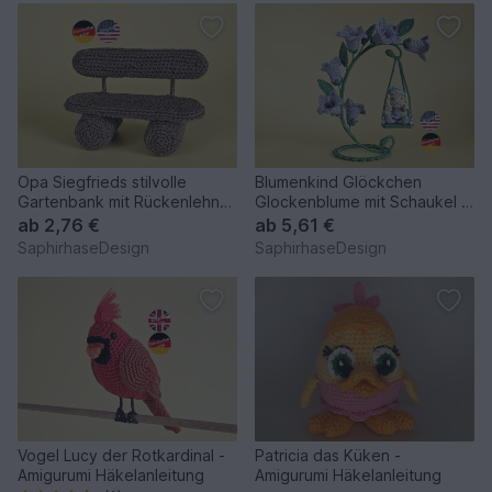
Opa Siegfrieds stilvolle
Blumenkind Glöckchen
Gartenbank mit Rückenlehne
Glockenblume mit Schaukel –
- Häkelanleitung
Häkelanleitung
ab
2,76 €
ab
5,61 €
SaphirhaseDesign
SaphirhaseDesign
Vogel Lucy der Rotkardinal -
Patricia das Küken -
Amigurumi Häkelanleitung
Amigurumi Häkelanleitung