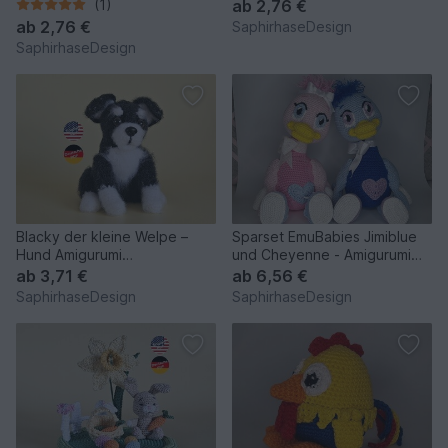
(1)
ab
2,76 €
ab
2,76 €
SaphirhaseDesign
SaphirhaseDesign
Blacky der kleine Welpe –
Sparset EmuBabies Jimiblue
Hund Amigurumi
und Cheyenne - Amigurumi
Häkelanleitung PDF
Häkelanleitung
ab
3,71 €
ab
6,56 €
SaphirhaseDesign
SaphirhaseDesign