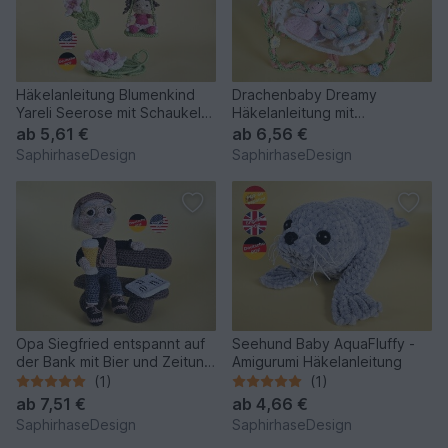
Häkelanleitung Blumenkind
Drachenbaby Dreamy
Yareli Seerose mit Schaukel
Häkelanleitung mit
Amigurumi
Hängematte & Blumen
ab
5,61 €
ab
6,56 €
SaphirhaseDesign
SaphirhaseDesign
Opa Siegfried entspannt auf
Seehund Baby AquaFluffy -
der Bank mit Bier und Zeitung
Amigurumi Häkelanleitung
- Häkelanleitung
(1)
(1)
ab
7,51 €
ab
4,66 €
SaphirhaseDesign
SaphirhaseDesign