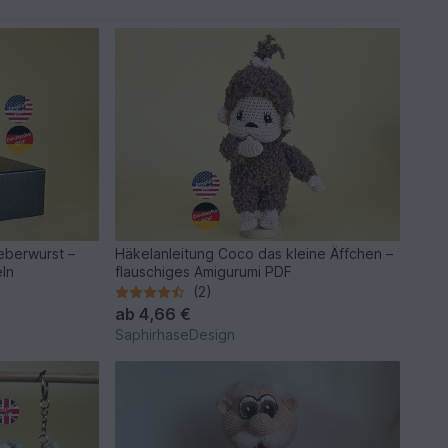
eberwurst –
Häkelanleitung Coco das kleine Äffchen –
eln
flauschiges Amigurumi PDF
(2)
ab
4,66 €
SaphirhaseDesign