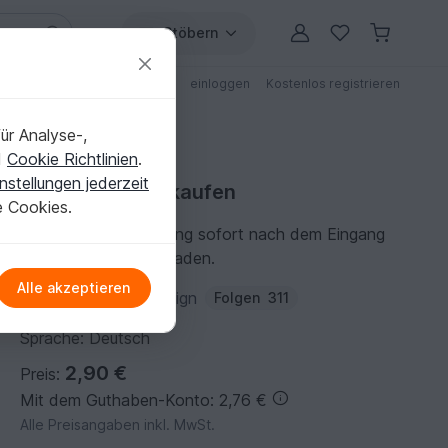
Stöbern
ungen
Anleitungen mit Rabatt
einloggen
Kostenlos registrieren
ür Analyse-,
d
Cookie Richtlinien
.
nstellungen jederzeit
Häkelanleitung kaufen
e Cookies.
Du kannst die Anleitung sofort nach dem Eingang
der Zahlung herunterladen.
Alle akzeptieren
Autor:
SaphirhaseDesign
Folgen
311
Sprache: Deutsch
2,90 €
Preis:
Mit dem Guthaben-Konto: 2,76 €
Alle Preisangaben inkl. MwSt.