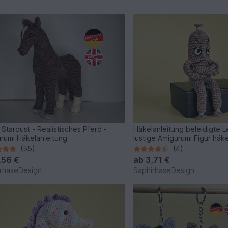
 Stardust - Realistisches Pferd -
Häkelanleitung beleidigte L
rumi Häkelanleitung
lustige Amigurumi Figur häk
(55)
(4)
,56 €
ab
3,71 €
rhaseDesign
SaphirhaseDesign