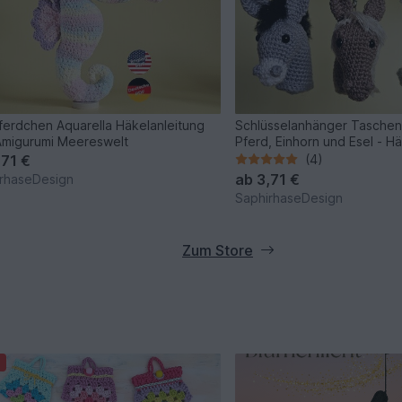
erdchen Aquarella Häkelanleitung
Schlüsselanhänger Taschen
migurumi Meereswelt
Pferd, Einhorn und Esel - H
,71 €
(4)
ab
3,71 €
rhaseDesign
SaphirhaseDesign
Zum Store