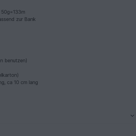
 - 50g=133m
assend zur Bank
en benutzen)
elkarton)
ng, ca 10 cm lang