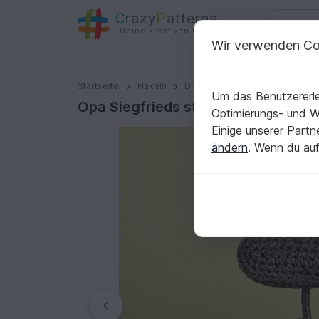
C
razy
P
atterns
Deine kreativen Ideen
Wir verwenden Co
Opa Siegfrieds stilvolle Gartenbank mit Rückenlehne 
Startseite
Häkeln
Diverses
Schnell gehäkelt
Um das Benutzererle
Opa Siegfrieds stilvolle Gartenban
Optimierungs- und 
Einige unserer Part
ändern
. Wenn du auf