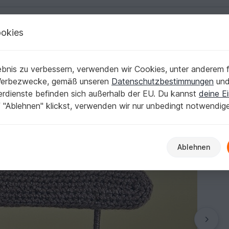
okies
Deutsch | € (EUR)
Kostenlose Anleit
- Häkelanleitung
bnis zu verbessern, verwenden wir Cookies, unter anderem f
k mit Rückenlehne - Häkelanleitung
Werbezwecke, gemäß unseren
Datenschutzbestimmungen
un
nerdienste befinden sich außerhalb der EU. Du kannst
deine Ei
 "Ablehnen" klickst, verwenden wir nur unbedingt notwendig
Ablehnen