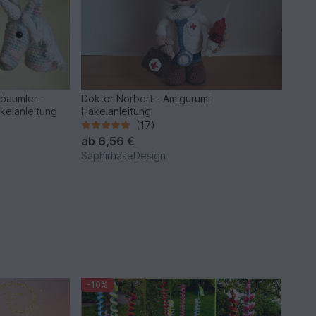
baumler -
Doktor Norbert - Amigurumi
äkelanleitung
Häkelanleitung
(17)
ab
6,56 €
SaphirhaseDesign
-10%