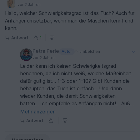
vor 2 Jahren
Hallo, welcher Schwierigkeitsgrad ist das Tuch? Auch für
Anfänger umsetzbar, wenn man die Maschen kennt und
kann.
Antwort
1
Petra Perle
Autor
umbelchen
vor 2 Jahren
Leider kann ich keinen Schwierigkeitsgrad
benennen, da ich nicht weiß, welche Maßeinheit
dafür gültig ist… 1-3 oder 1-10? Gibt Kunden die
behaupten, das Tuch ist einfach… Und dann
wieder Kunden, die damit Schwierigkeiten
hatten… Ich empfehle es Anfängern nicht!… Außer
man ist experimentierfreudig und will es unbedingt
Mehr anzeigen
machen. … Liebe Grüße ich hoffe ich konnte
Antwort
weiterhelfen mit der Entscheidung.