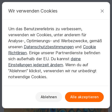
C
razy
P
atterns
Deine kreativen Ideen
Wir verwenden Cookies
Um das Benutzererlebnis zu verbessern,
Deutsch | € (EUR)
einloggen
Kostenlos registrieren
verwenden wir Cookies, unter anderem für
einmaliges PfauenFedertuch von Petra Perle
Startseite
Häkeln
Tücher
Weitere Tücher
Analyse-, Optimierungs- und Werbezwecke, gemäß
einmaliges PfauenFedertuch von Petra Perle
unseren
Datenschutzbestimmungen
und
Cookie
Richtlinien
. Einige unserer Partnerdienste befinden
sich außerhalb der EU. Du kannst
deine
Einstellungen jederzeit ändern
. Wenn du auf
"Ablehnen" klickst, verwenden wir nur unbedingt
notwendige Cookies.
Ablehnen
Alle akzeptieren