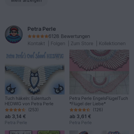
Mehr anzeigen
Petra Perle
6128 Bewertungen
Kontakt
|
Folgen
|
Zum Store
|
Kollektionen
Tuch häkeln: Eulentuch
Petra Perle EngelsFlügelTuch
HEDWIG von Petra Perle
*Flügel der Liebe*
(253)
(126)
ab
3,14 €
ab
3,61 €
Petra Perle
Petra Perle