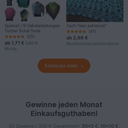
Sparset / 9 Häkelanleitungen
Tuch "niev partenza"
Tücher Schal Stola
(41)
(25)
ab
2,66 €
ab
1,71 €
3,60 €
MuellereiHandarbeitsallerlei
Michie
Entdecke mehr
Gewinne jeden Monat
Einkaufsguthaben!
42 Gewinne / 300 € Gesamtwert:
30×5 €
,
10×10 €
,