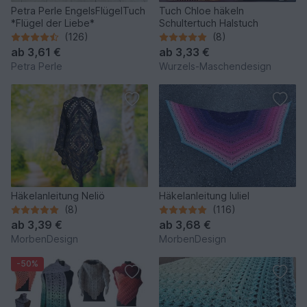
Petra Perle EngelsFlügelTuch
Tuch Chloe häkeln
*Flügel der Liebe*
Schultertuch Halstuch
(126)
(8)
ab
3,61 €
ab
3,33 €
Petra Perle
Wurzels-Maschendesign
Häkelanleitung Neliö
Häkelanleitung Iuliel
(8)
(116)
ab
3,39 €
ab
3,68 €
MorbenDesign
MorbenDesign
-50%