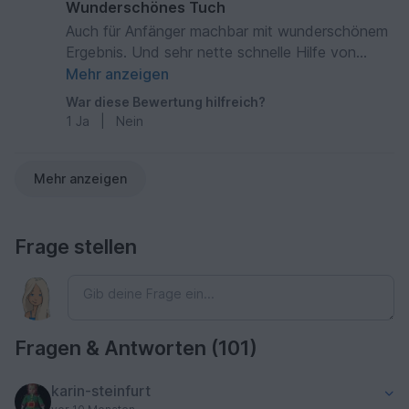
Wunderschönes Tuch
Auch für Anfänger machbar mit wunderschönem
Ergebnis. Und sehr nette schnelle Hilfe von
Petra Perle, wenn man doch etwas nicht
Mehr anzeigen
versteht.
War diese Bewertung hilfreich?
1
Ja
|
Nein
Mehr anzeigen
Frage stellen
Fragen & Antworten (101)
karin-steinfurt