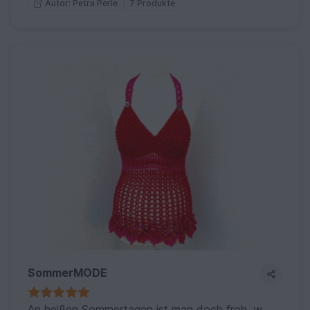
7 Produkte
Autor: Petra Perle
SommerMODE
An heißen Sommertagen ist man doch froh, wenn die Kleidung schön luftig ist….