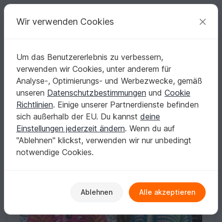
C
razy
P
atterns
Deine kreativen Ideen
Wir verwenden Cookies
Um das Benutzererlebnis zu verbessern,
Deutsch | € (EUR)
einloggen
Kostenlos registrieren
verwenden wir Cookies, unter anderem für
Petra Perle
Analyse-, Optimierungs- und Werbezwecke, gemäß
Verifiziert
Elite Autor
121k
unseren
Datenschutzbestimmungen
und
Cookie
Richtlinien
. Einige unserer Partnerdienste befinden
6128 Bewertungen
sich außerhalb der EU. Du kannst
deine
Kontakt
|
Folgen
|
Zum Store
|
Kollektionen
Einstellungen jederzeit ändern
. Wenn du auf
"Ablehnen" klickst, verwenden wir nur unbedingt
notwendige Cookies.
Ablehnen
Alle akzeptieren