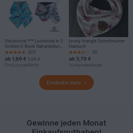
Steckschal *** Lochschal in 3
lovely triangle Schnittmuster
Größen E-Book Nähanleitung
Halstuch
für die ganze Familie Nähen
(27)
(3)
Design von firstloungeberlin
ab
1,89 €
ab
3,79 €
3,98 €
FirstLoungeBerlin
lovelysewdesign
Entdecke mehr
Gewinne jeden Monat
Einkaufsguthaben!