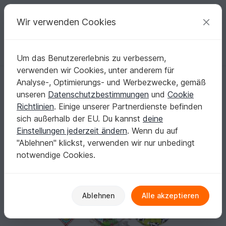
C
razy
P
atterns
Deine kreativen Ideen
Wir verwenden Cookies
Um das Benutzererlebnis zu verbessern,
Deutsch | € (EUR)
einloggen
Kostenlos registrieren
verwenden wir Cookies, unter anderem für
Wendehalstuch in 6 Größen für die ganze Familie Schnittmuster & Näha
Startseite
Nähen
Kinder
Schals & Halstücher
Analyse-, Optimierungs- und Werbezwecke, gemäß
Wendehalstuch in 6 Größen für die ganze
unseren
Datenschutzbestimmungen
und
Cookie
Familie Schnittmuster & Nähanleitung - DIY
Richtlinien
. Einige unserer Partnerdienste befinden
Design von firstloungeberlin
sich außerhalb der EU. Du kannst
deine
Einstellungen jederzeit ändern
. Wenn du auf
"Ablehnen" klickst, verwenden wir nur unbedingt
notwendige Cookies.
Ablehnen
Alle akzeptieren