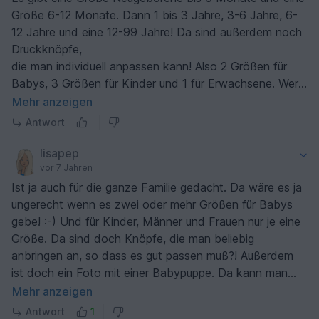
Größe 6-12 Monate. Dann 1 bis 3 Jahre, 3-6 Jahre, 6-
12 Jahre und eine 12-99 Jahre! Da sind außerdem noch
Druckknöpfe,
die man individuell anpassen kann! Also 2 Größen für
Babys, 3 Größen für Kinder und 1 für Erwachsene. Wer
ein kleineres Halstuch mag, kann auch eine kleinere
Mehr anzeigen
Größe anpassen.
Antwort
lisapep
vor 7 Jahren
Ist ja auch für die ganze Familie gedacht. Da wäre es ja
ungerecht wenn es zwei oder mehr Größen für Babys
gebe! :-) Und für Kinder, Männer und Frauen nur je eine
Größe. Da sind doch Knöpfe, die man beliebig
anbringen an, so dass es gut passen muß?! Außerdem
ist doch ein Foto mit einer Babypuppe. Da kann man
doch genau sehen wie es passt?!
Mehr anzeigen
Antwort
1