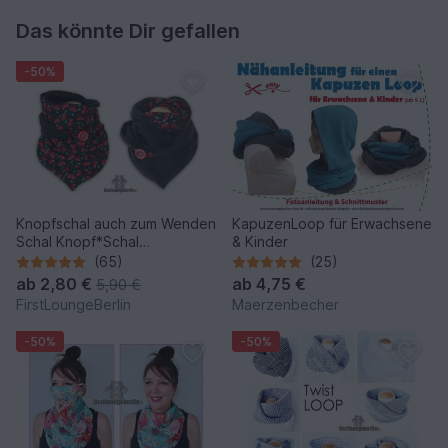
Das könnte Dir gefallen
-50%
Knopfschal auch zum Wenden
KapuzenLoop für Erwachsene
Schal Knopf*Schal
& Kinder
Wickelschal Sommer Winter
(65)
(25)
ab
2,80 €
ab
4,75 €
5,90 €
FirstLoungeBerlin
Maerzenbecher
-50%
-50%