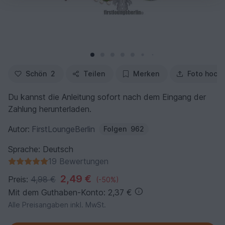
Schön
2
Teilen
Merken
Foto hoch
Du kannst die Anleitung sofort nach dem Eingang der
Zahlung herunterladen.
Autor:
FirstLoungeBerlin
Folgen
962
Sprache: Deutsch
19 Bewertungen
2,49 €
Preis:
4,98 €
(-50%)
Mit dem Guthaben-Konto: 2,37 €
Alle Preisangaben inkl. MwSt.