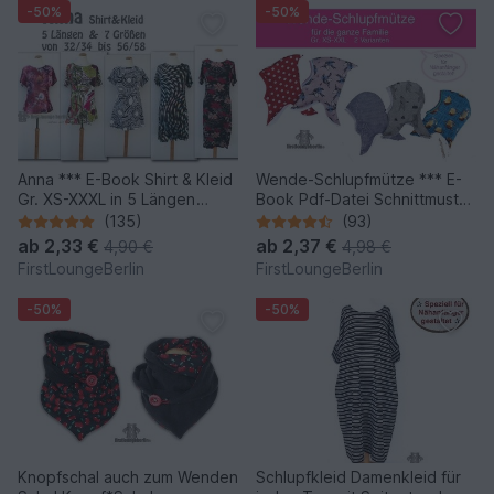
-50%
-50%
Anna *** E-Book Shirt & Kleid
Wende-Schlupfmütze *** E-
Gr. XS-XXXL in 5 Längen
Book Pdf-Datei Schnittmuster
Nähanleitung mit
und Nähanleitung für die
(135)
(93)
Schnittmuster Design von
ganze Familie in 6 Größen
ab
2,33 €
ab
2,37 €
4,90 €
4,98 €
firstloungeberlin
von firstloungeberlin
FirstLoungeBerlin
FirstLoungeBerlin
-50%
-50%
Knopfschal auch zum Wenden
Schlupfkleid Damenkleid für