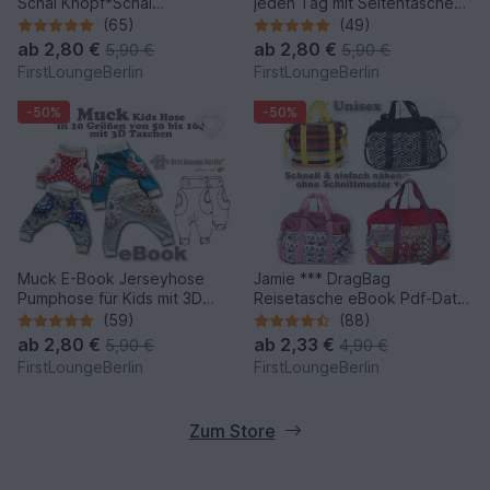
Schal Knopf*Schal
jeden Tag mit Seitentaschen
Wickelschal Sommer Winter
- Sommerkleid Jerseykleid
(65)
(49)
Tunika Nähen mit nur kleinem
ab
2,80 €
ab
2,80 €
5,90 €
5,90 €
Schnitt
FirstLoungeBerlin
FirstLoungeBerlin
-50%
-50%
Muck E-Book Jerseyhose
Jamie *** DragBag
Pumphose für Kids mit 3D
Reisetasche eBook Pdf-Datei
Taschen Unisex in 10 Größen
Nähanleitung! Expressnähen
(59)
(88)
50/56-158/164 Nähanleitung
ohne Schnittmuster-Ausdruck
ab
2,80 €
ab
2,33 €
5,90 €
4,90 €
& Schnittmuster von
in 4 Größen S-XL
FirstLoungeBerlin
FirstLoungeBerlin
firstloungeberlin
firstloungeberlin
Zum Store