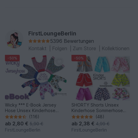
FirstLoungeBerlin
5396 Bewertungen
Kontakt
|
Folgen
|
Zum Store
|
Kollektionen
-50%
-50%
Wicky *** E-Book Jersey
SHORTY Shorts Unisex
Hose Unisex Kinderhose
Kinderhose Sommerhose
Pumphose Größe 50-164
Hose in 9 Größen 50/56 bis
(116)
(48)
Nähanleitung mit
146/152 Nähen &
ab
2,80 €
ab
2,38 €
5,90 €
4,99 €
Schnittmuster von
Schnittmuster -
FirstLoungeBerlin
FirstLoungeBerlin
firstloungeberlin
firstloungeberlin