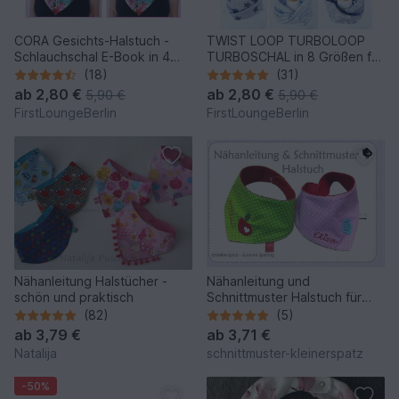
CORA Gesichts-Halstuch -
TWIST LOOP TURBOLOOP
Schlauchschal E-Book in 4
TURBOSCHAL in 8 Größen für
Größen für die Familie
die ganze Familie
(18)
(31)
Schnittmuster & Nähanleitung
Schnittmuster & Nähanleitung
ab
2,80 €
ab
2,80 €
5,90 €
5,90 €
- DIY Design von
- DIY Design von
FirstLoungeBerlin
FirstLoungeBerlin
firstloungeberlin
firstloungeberlin
Nähanleitung Halstücher -
Nähanleitung und
schön und praktisch
Schnittmuster Halstuch für
Babys und Kinder (0 - ca. 4-5
(82)
(5)
Jahre)
ab
3,79 €
ab
3,71 €
Natalija
schnittmuster-kleinerspatz
-50%