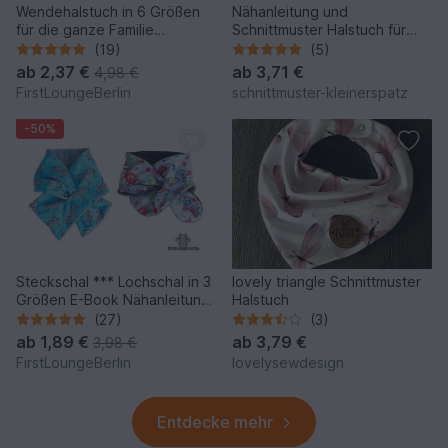
Wendehalstuch in 6 Größen
Nähanleitung und
für die ganze Familie
Schnittmuster Halstuch für
Schnittmuster & Nähanleitung
Babys und Kinder (0 - ca. 4-5
(19)
(5)
- DIY Design von
Jahre)
ab
2,37 €
ab
3,71 €
4,98 €
firstloungeberlin
FirstLoungeBerlin
schnittmuster-kleinerspatz
-50%
Steckschal *** Lochschal in 3
lovely triangle Schnittmuster
Größen E-Book Nähanleitung
Halstuch
für die ganze Familie Nähen
(27)
(3)
Design von firstloungeberlin
ab
1,89 €
ab
3,79 €
3,98 €
FirstLoungeBerlin
lovelysewdesign
Entdecke mehr