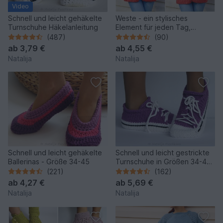
Video
Schnell und leicht gehäkelte
Weste - ein stylisches
Turnschuhe Häkelanleitung
Element für jeden Tag,
Häkelanleitung mit
(487)
(90)
Häkelschrift in Gr. 32 bis 52+
ab
3,79 €
ab
4,55 €
Natalija
Natalija
Schnell und leicht gehäkelte
Schnell und leicht gestrickte
Ballerinas - Größe 34-45
Turnschuhe in Größen 34-45,
Strickanleitung für 2 Designs
(221)
(162)
ab
4,27 €
ab
5,69 €
Natalija
Natalija