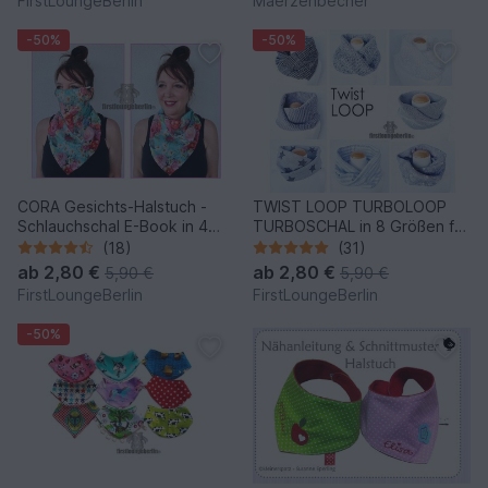
FirstLoungeBerlin
Maerzenbecher
-50%
-50%
CORA Gesichts-Halstuch -
TWIST LOOP TURBOLOOP
Schlauchschal E-Book in 4
TURBOSCHAL in 8 Größen für
Größen für die Familie
die ganze Familie
(18)
(31)
Schnittmuster & Nähanleitung
Schnittmuster & Nähanleitung
ab
2,80 €
ab
2,80 €
5,90 €
5,90 €
- DIY Design von
- DIY Design von
FirstLoungeBerlin
FirstLoungeBerlin
firstloungeberlin
firstloungeberlin
-50%