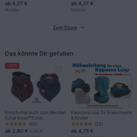
ab
4,27 €
ab
4,27 €
Natalija
Natalija
Zum Store
Das könnte Dir gefallen
-50%
Knopfschal auch zum Wenden
KapuzenLoop für Erwachsene
Schal Knopf*Schal
& Kinder
Wickelschal Sommer Winter
(65)
(25)
ab
2,80 €
ab
4,75 €
5,90 €