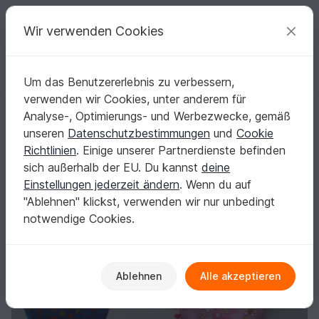
C
razy
P
atterns
Deine kreativen Ideen
Wir verwenden Cookies
Um das Benutzererlebnis zu verbessern,
Deutsch | € (EUR)
einloggen
Kostenlos registrieren
verwenden wir Cookies, unter anderem für
Nähanleitung Halstücher - schön und praktisch
Startseite
Nähen
Kinder
Schals & Halstücher
Analyse-, Optimierungs- und Werbezwecke, gemäß
Nähanleitung Halstücher - schön und
unseren
Datenschutzbestimmungen
und
Cookie
praktisch
Richtlinien
. Einige unserer Partnerdienste befinden
sich außerhalb der EU. Du kannst
deine
Einstellungen jederzeit ändern
. Wenn du auf
"Ablehnen" klickst, verwenden wir nur unbedingt
notwendige Cookies.
Ablehnen
Alle akzeptieren