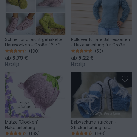
Schnell und leicht gehäkelte
Pullover für alle Jahreszeiten
Haussocken - Größe 36-43
- Häkelanleitung für Größe
32-50
(190)
(53)
ab
3,79 €
ab
5,22 €
Natalija
Natalija
Mütze 'Glocken'
Babyschuhe stricken -
Häkelanleitung
Strickanleitung für
Babyschuhe
(198)
(166)