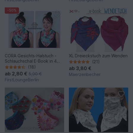
firstloungeberlin
-50%
CORA Gesichts-Halstuch -
XL Dreieckstuch zum Wenden
Schlauchschal E-Book in 4
(21)
Größen für die Familie
(18)
ab
3,80 €
Schnittmuster & Nähanleitung
ab
2,80 €
5,90 €
Maerzenbecher
- DIY Design von
FirstLoungeBerlin
firstloungeberlin