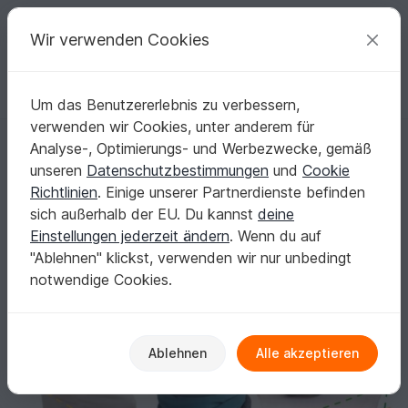
C
razy
P
atterns
Deine kreativen Ideen
Wir verwenden Cookies
Um das Benutzererlebnis zu verbessern,
Deutsch | € (EUR)
einloggen
Kostenlos registrieren
verwenden wir Cookies, unter anderem für
KapuzenLoop für Erwachsene & Kinder
Startseite
Nähen
Damen
Schals & Tücher
Analyse-, Optimierungs- und Werbezwecke, gemäß
KapuzenLoop für Erwachsene & Kinder
unseren
Datenschutzbestimmungen
und
Cookie
Richtlinien
. Einige unserer Partnerdienste befinden
sich außerhalb der EU. Du kannst
deine
Einstellungen jederzeit ändern
. Wenn du auf
"Ablehnen" klickst, verwenden wir nur unbedingt
notwendige Cookies.
Ablehnen
Alle akzeptieren