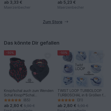
ab
3,33 €
ab
5,23 €
Maerzenbecher
Maerzenbecher
Zum Store
Das könnte Dir gefallen
-50%
-50%
Knopfschal auch zum Wenden
TWIST LOOP TURBOLOOP
Schal Knopf*Schal
TURBOSCHAL in 8 Größen für
Wickelschal Sommer Winter
die ganze Familie
(65)
(31)
Schnittmuster & Nähanleitung
ab
2,80 €
ab
2,80 €
5,90 €
5,90 €
- DIY Design von
FirstLoungeBerlin
FirstLoungeBerlin