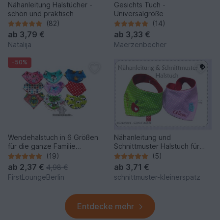
Nähanleitung Halstücher -
Gesichts Tuch -
schön und praktisch
Universalgröße
(82)
(14)
ab
3,79 €
ab
3,33 €
Natalija
Maerzenbecher
-50%
Wendehalstuch in 6 Größen
Nähanleitung und
für die ganze Familie
Schnittmuster Halstuch für
Schnittmuster & Nähanleitung
Babys und Kinder (0 - ca. 4-5
(19)
(5)
- DIY Design von
Jahre)
ab
2,37 €
ab
3,71 €
4,98 €
firstloungeberlin
FirstLoungeBerlin
schnittmuster-kleinerspatz
Entdecke mehr