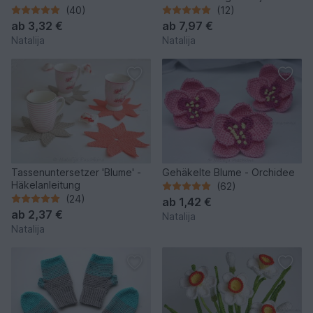
Adventkranz 'Blume' –
Geschmack
(40)
(12)
Häkelanleitung für Anfänger
ab
3,32 €
ab
7,97 €
Natalija
Natalija
Tassenuntersetzer 'Blume' -
Gehäkelte Blume - Orchidee
Häkelanleitung
(62)
(24)
ab
1,42 €
ab
2,37 €
Natalija
Natalija