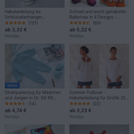
Häkelanleitung für
Schnell und leicht gehäkelte
Schlüsselanhänger
Ballerinas in 4 Designs -
Turnschuhe
Größe 34-45
(131)
(69)
ab
3,32 €
ab
5,22 €
Natalija
Natalija
Video
Strampelanzug für Mädchen
Sommer Pullover -
und Jungen in Gr. 56-86,
Häkelanleitung für Größe 32-
Häkelanleitung
46
(14)
(22)
ab
4,74 €
ab
3,23 €
Natalija
Natalija