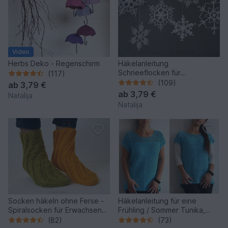
Video
Herbs Deko - Regenschirm
Häkelanleitung
Schneeflocken für
(117)
Weihnachten
(109)
ab
3,79 €
ab
3,79 €
Natalija
Natalija
Socken häkeln ohne Ferse -
Häkelanleitung für eine
Spiralsocken für Erwachsene
Frühling / Sommer Tunika,
und Kinder
Größe XS bis XL
(82)
(73)