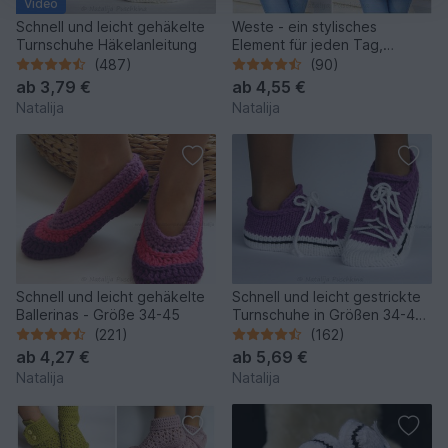
Video
Schnell und leicht gehäkelte
Weste - ein stylisches
Turnschuhe Häkelanleitung
Element für jeden Tag,
Häkelanleitung mit
(487)
(90)
Häkelschrift in Gr. 32 bis 52+
ab
3,79 €
ab
4,55 €
Natalija
Natalija
Schnell und leicht gehäkelte
Schnell und leicht gestrickte
Ballerinas - Größe 34-45
Turnschuhe in Größen 34-45,
Strickanleitung für 2 Designs
(221)
(162)
ab
4,27 €
ab
5,69 €
Natalija
Natalija