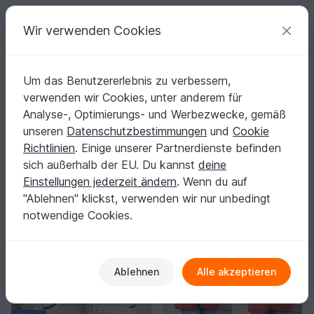
C
razy
P
atterns
Deine kreativen Ideen
Wir verwenden Cookies
Um das Benutzererlebnis zu verbessern,
Deutsch | € (EUR)
einloggen
Kostenlos registrieren
verwenden wir Cookies, unter anderem für
Natalija
Analyse-, Optimierungs- und Werbezwecke, gemäß
Verifiziert
Elite Autor
174k
unseren
Datenschutzbestimmungen
und
Cookie
Richtlinien
. Einige unserer Partnerdienste befinden
12364 Bewertungen
sich außerhalb der EU. Du kannst
deine
Kontakt
|
Folgen
|
Einstellungen jederzeit ändern
. Wenn du auf
Sortieren / Filter
"Ablehnen" klickst, verwenden wir nur unbedingt
notwendige Cookies.
Ablehnen
Alle akzeptieren