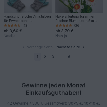
Handschuhe oder Armstulpen
Häkelanleitung für immer
für Erwachsene -
frischen Blumenstrauß mit
Häkelanleitung 2 in 1
Narzissen
(13)
(26)
ab
3,60 €
ab
3,79 €
Natalija
Natalija
Vorherige Seite
Nächste Seite
1
2
3
…
6
Gewinne jeden Monat
Einkaufsguthaben!
42 Gewinne / 300 € Gesamtwert:
30×5 €
,
10×10 €
,