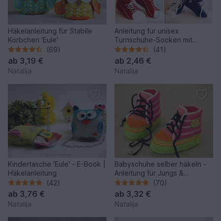
Häkelanleitung für Stabile
Anleitung für unisex
Körbchen 'Eule'
Turnschuhe-Socken mit
einfacher Häkeltechnik
(69)
(41)
ab
3,19 €
ab
2,46 €
Natalija
Natalija
Kindertasche 'Eule' - E-Book |
Babyschuhe selber häkeln -
Häkelanleitung
Anleitung für Jungs &
Mädchen
(42)
(70)
ab
3,76 €
ab
3,32 €
Natalija
Natalija