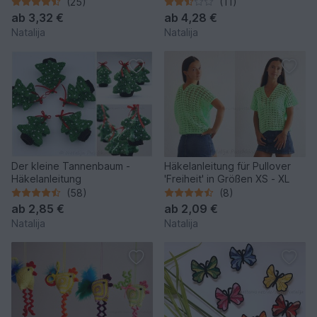
Häkelanleitung in Größen 56-
(25)
(11)
86
ab
3,32 €
ab
4,28 €
Natalija
Natalija
Der kleine Tannenbaum -
Häkelanleitung für Pullover
Häkelanleitung
'Freiheit' in Größen XS - XL
(58)
(8)
ab
2,85 €
ab
2,09 €
Natalija
Natalija