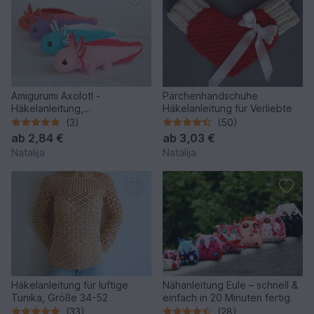
Amigurumi Axolotl -
Pärchenhandschuhe
Häkelanleitung,
Häkelanleitung für Verliebte
Wasserbewohner häkeln,
(3)
(50)
Wassermonster
ab
2,84 €
ab
3,03 €
Natalija
Natalija
Häkelanleitung für luftige
Nähanleitung Eule – schnell &
Tunika, Größe 34-52
einfach in 20 Minuten fertig
(33)
(28)