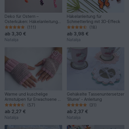
Deko für Ostern –
Häkelanleitung für
Osterküken: Häkelanleitung
Schmetterling mit 3D-Effeck
für Anhänger
(111)
(18)
ab
3,30 €
ab
3,98 €
Natalija
Natalija
Warme und kuschelige
Gehäkelte Tassenuntersetzer
Armstulpen für Erwachsene -
'Blume' - Anleitung
Anleitung für Größen S, M, L.
(57)
(31)
ab
2,27 €
ab
2,37 €
Natalija
Natalija