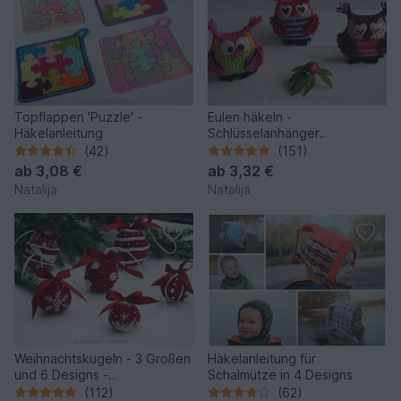
Topflappen 'Puzzle' -
Eulen häkeln -
Häkelanleitung
Schlüsselanhänger
Häkelanleitung - Verliebte
(42)
(151)
frühlings Eule
ab
3,08 €
ab
3,32 €
Natalija
Natalija
Weihnachtskugeln - 3 Großen
Häkelanleitung für
und 6 Designs -
Schalmütze in 4 Designs
Häkelanleitung
(112)
(62)