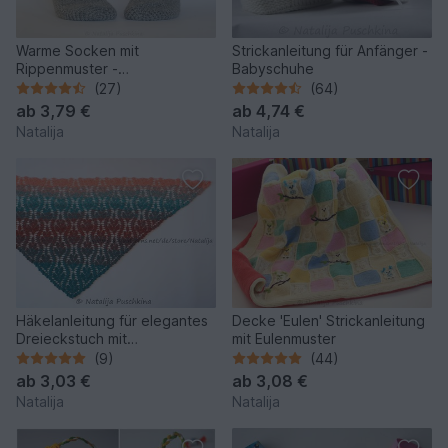
Warme Socken mit
Strickanleitung für Anfänger -
Rippenmuster -
Babyschuhe
Häkelanleitung in Größen 36-
(27)
(64)
47
ab
3,79 €
ab
4,74 €
Natalija
Natalija
Häkelanleitung für elegantes
Decke 'Eulen' Strickanleitung
Dreieckstuch mit
mit Eulenmuster
Blättermuster
(9)
(44)
ab
3,03 €
ab
3,08 €
Natalija
Natalija