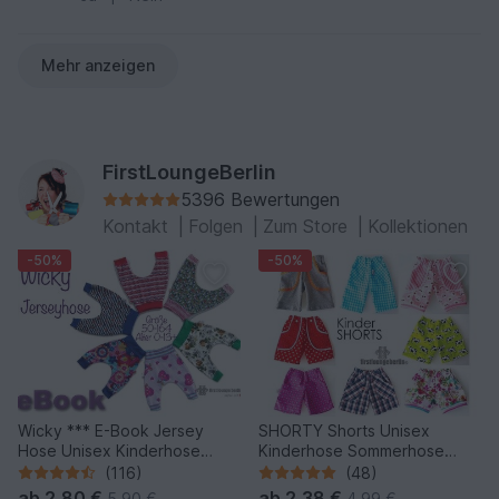
Mehr anzeigen
FirstLoungeBerlin
5396 Bewertungen
Kontakt
|
Folgen
|
Zum Store
|
Kollektionen
-50%
-50%
Wicky *** E-Book Jersey
SHORTY Shorts Unisex
Hose Unisex Kinderhose
Kinderhose Sommerhose
Pumphose Größe 50-164
Hose in 9 Größen 50/56 bis
(116)
(48)
Nähanleitung mit
146/152 Nähen &
ab
2,80 €
ab
2,38 €
5,90 €
4,99 €