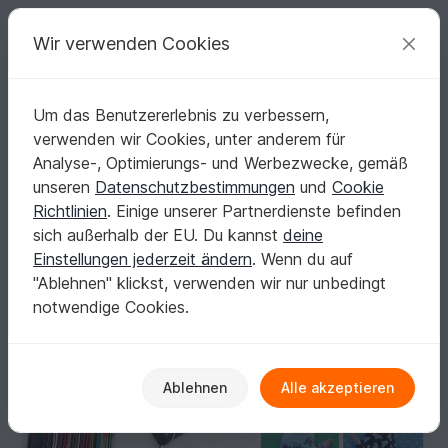
C
razy
P
atterns
Deine kreativen Ideen
Wir verwenden Cookies
Um das Benutzererlebnis zu verbessern,
Deutsch | € (EUR)
einloggen
Kostenlos registrieren
verwenden wir Cookies, unter anderem für
Stulpi *** E-Book PDF Datei pattern Wende Handstulpe mit Daumen 11 G
Startseite
Nähen
Damen
Accessoires
Analyse-, Optimierungs- und Werbezwecke, gemäß
Stulpi *** E-Book PDF Datei pattern Wende
unseren
Datenschutzbestimmungen
und
Cookie
Handstulpe mit Daumen 11 Größen Anleitung
Richtlinien
. Einige unserer Partnerdienste befinden
und Schnitt für die ganze Familie von
sich außerhalb der EU. Du kannst
deine
firstloungeberlin
Einstellungen jederzeit ändern
. Wenn du auf
"Ablehnen" klickst, verwenden wir nur unbedingt
notwendige Cookies.
Ablehnen
Alle akzeptieren