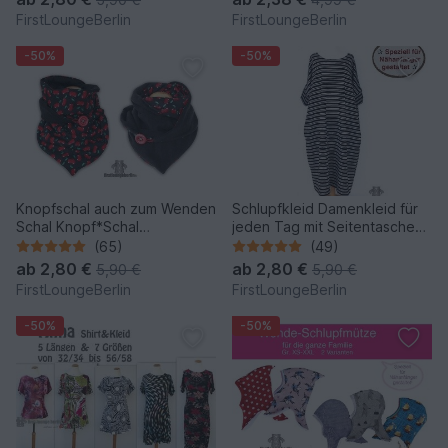
Schnittmuster von
Schnittmuster -
FirstLoungeBerlin
FirstLoungeBerlin
firstloungeberlin
firstloungeberlin
-50%
-50%
Knopfschal auch zum Wenden
Schlupfkleid Damenkleid für
Schal Knopf*Schal
jeden Tag mit Seitentaschen
Wickelschal Sommer Winter
- Sommerkleid Jerseykleid
(65)
(49)
Tunika Nähen mit nur kleinem
ab
2,80 €
ab
2,80 €
5,90 €
5,90 €
Schnitt
FirstLoungeBerlin
FirstLoungeBerlin
-50%
-50%