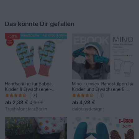
Das könnte Dir gefallen
-50%
Handschuhe für Babys,
Mino - unisex Handstulpen für
Kinder & Erwachsene -
Kinder und Erwachsene E-
Schnittmuster & Nähanleitung
Book
(17)
(11)
ab
2,38 €
ab
4,28 €
4,99 €
TrashMonstarzBerlin
dalounydesigns