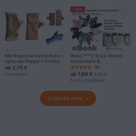
firstloungeberlin
-50%
KIM fingerlose Handschuhe +
Winky *** E-Book Wende-
optionale Klappe 5 Größen
Handschuhe &
Nähanleitung+Schnitt
Paarhandschuh Pdf-Datei
ab
3,75 €
(8)
Nähanleitung mit
ab
1,89 €
Hundsstern
3,98 €
Schnittmuster für die ganze
FirstLoungeBerlin
Family Design
firstloungeberlin
Entdecke mehr