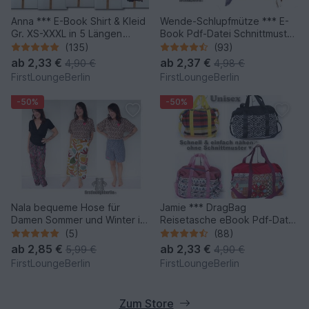
Anna *** E-Book Shirt & Kleid
Wende-Schlupfmütze *** E-
Gr. XS-XXXL in 5 Längen
Book Pdf-Datei Schnittmuster
Nähanleitung mit
und Nähanleitung für die
(135)
(93)
Schnittmuster Design von
ganze Familie in 6 Größen
ab
2,33 €
ab
2,37 €
4,90 €
4,98 €
firstloungeberlin
von firstloungeberlin
FirstLoungeBerlin
FirstLoungeBerlin
-50%
-50%
Nala bequeme Hose für
Jamie *** DragBag
Damen Sommer und Winter in
Reisetasche eBook Pdf-Datei
9 Größen und 8 Längen
Nähanleitung! Expressnähen
(5)
(88)
ohne Schnittmuster-Ausdruck
ab
2,85 €
ab
2,33 €
5,99 €
4,90 €
in 4 Größen S-XL
FirstLoungeBerlin
FirstLoungeBerlin
firstloungeberlin
Zum Store