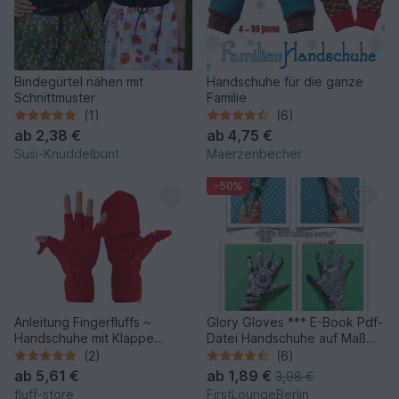
Bindegürtel nähen mit
Handschuhe für die ganze
Schnittmuster
Familie
(1)
(6)
ab
2,38 €
ab
4,75 €
Susi-Knuddelbunt
Maerzenbecher
-50%
Anleitung Fingerfluffs ~
Glory Gloves *** E-Book Pdf-
Handschuhe mit Klappe
Datei Handschuhe auf Maß
selber nähen
für die ganze Familie
(2)
(6)
Nähanleitung Ohne Schnitt
ab
5,61 €
ab
1,89 €
3,98 €
made with Love by
fluff-store
FirstLoungeBerlin