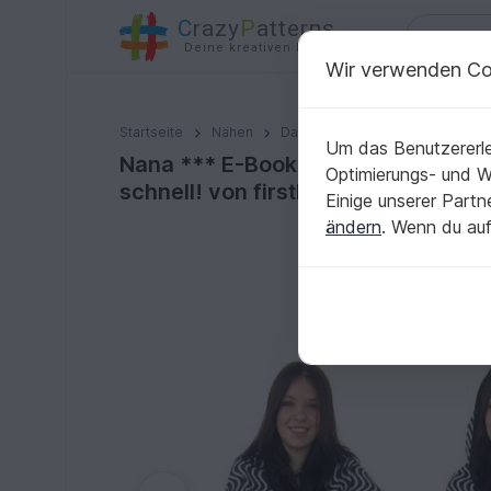
C
razy
P
atterns
Deine kreativen Ideen
Wir verwenden Co
Nana *** E-Book Cape Poncho Umhang in 3 Größen XS/S 
Startseite
Nähen
Damen
Outerwear
Um das Benutzererle
Nana *** E-Book Cape Poncho Umha
Optimierungs- und 
schnell! von firstloungeberlin
Einige unserer Part
ändern
. Wenn du auf