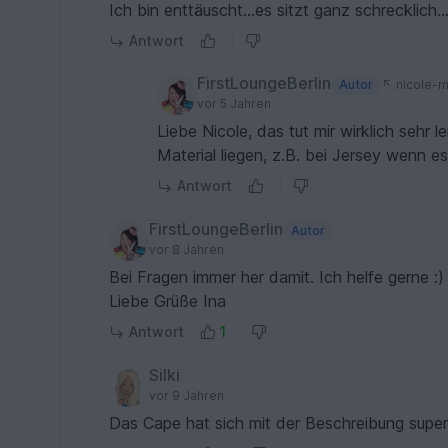
Ich bin enttäuscht...es sitzt ganz schrecklich.
Antwort
FirstLoungeBerlin
Autor
nicole-m
vor 5 Jahren
Liebe Nicole, das tut mir wirklich sehr leid.. seien sie bitte nicht traurig.. das kann auch
Material liegen, z.B. bei Jersey wenn es
Antwort
FirstLoungeBerlin
Autor
vor 8 Jahren
Bei Fragen immer her damit. Ich helfe gerne :)
Liebe Grüße Ina
Antwort
1
Silki
vor 9 Jahren
Das Cape hat sich mit der Beschreibung supe