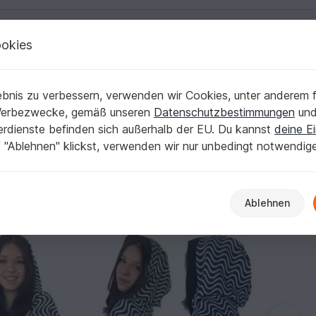
okies
Deutsch | € (EUR)
Kostenlose Anleit
bis XL/XXL Nähanleitung mit Schnittmuster Nähen leicht und schnell! von f
bnis zu verbessern, verwenden wir Cookies, unter anderem f
ng in 3 Größen XS/S bis XL/XXL Nähanleitung 
Werbezwecke, gemäß unseren
Datenschutzbestimmungen
un
nerdienste befinden sich außerhalb der EU. Du kannst
deine Ei
 "Ablehnen" klickst, verwenden wir nur unbedingt notwendig
Ablehnen