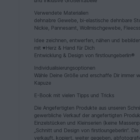
und inklusive Größentabelle
Verwendete Materialien
dehnabre Gewebe, bi-elastische dehnbare Stoff
Nickie, Pannesamt, Wollmischgewebe, Fleecss
Idee zeichnen, entwerfen, nähen und bebilder
mit ♥Herz & Hand für Dich
Entwicklung & Design von firstloungeberlin®
Individualisierungsoptionen
Wähle Deine Größe und erschaffe Dir immer wi
Kapuze
E-Book mit vielen Tipps und Tricks
Die Angefertigten Produkte aus unseren Schn
gewerbliche Verkauf der angefertigten Produ
Einzelstücken und Kleinserien (keine Massenp
„Schnitt und Design von firstloungeberlin“. Die
verkauft, kopiert, weiter gegeben, abfotografi