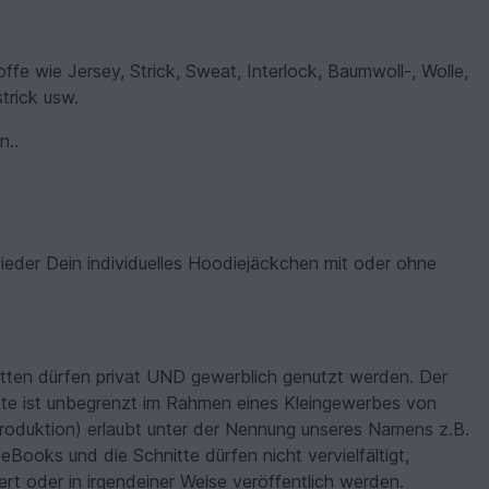
e wie Jersey, Strick, Sweat, Interlock, Baumwoll-, Wolle,
trick usw.
n..
eder Dein individuelles Hoodiejäckchen mit oder ohne
itten dürfen privat UND gewerblich genutzt werden. Der
kte ist unbegrenzt im Rahmen eines Kleingewerbes von
roduktion) erlaubt unter der Nennung unseres Namens z.B.
 eBooks und die Schnitte dürfen nicht vervielfältigt,
ert oder in irgendeiner Weise veröffentlich werden.