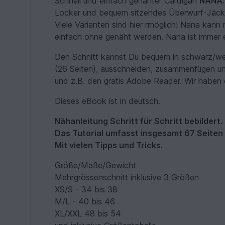
Schnell und einfach genähter Cardigan
NANA.
Locker und bequem sitzendes Überwurf-Jäc
Viele Varianten sind hier rmöglich! Nana kan
einfach ohne genäht werden. Nana ist immer
Den Schnitt kannst Du bequem in schwarz/wei
(26 Seiten), ausschneiden, zusammenfügen und
und z.B. den gratis Adobe Reader. Wir haben
Dieses eBook ist in deutsch.
Nähanleitung Schritt für Schritt bebildert.
Das Tutorial umfasst insgesamt 67 Seiten
Mit vielen Tipps und Tricks.
Größe/Maße/Gewicht
Mehrgrössenschnitt inklusive 3 Größen
XS/S - 34 bis 38
M/L - 40 bis 46
XL/XXL 48 bis 54