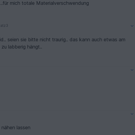
....für mich totale Materialverschwendung
atz3
 etwas am
 zu labberig hängt..
r nähen lassen