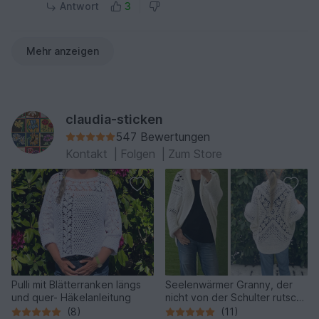
-Kante direkt oben auf der Schulter verläuft. Sie
Antwort
3
teilen sich die die Oberseite also nicht.
Sie dir die neue Anleitung bitte einmal an. Wenn
Mehr anzeigen
du noch weitere Fragen hast, schreibe eine Mail
an sticken.claudia@web.de Viel Spaß beim
Häkeln
claudia-sticken
547 Bewertungen
Kontakt
|
Folgen
|
Zum Store
Pulli mit Blätterranken längs
Seelenwärmer Granny, der
und quer- Häkelanleitung
nicht von der Schulter rutscht
- Häkelanleitung
(8)
(11)