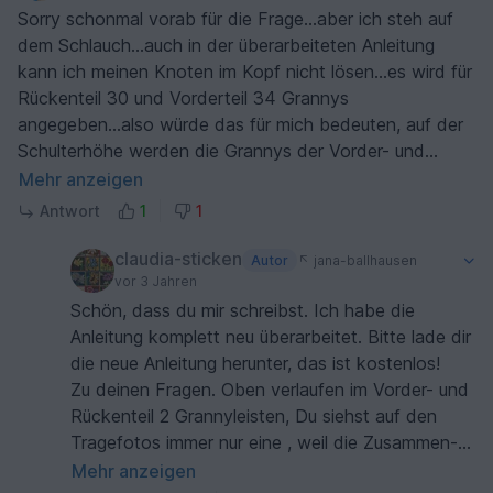
Foto du ein Muster zwischen den Seiten gesehen
Sorry schonmal vorab für die Frage...aber ich steh auf
hast. Magst du mir das Foto schicken? (oder auf
dem Schlauch...auch in der überarbeiteten Anleitung
welcher Seite der Anleitung finde ich es.
kann ich meinen Knoten im Kopf nicht lösen...es wird für
Jedenfalls kommt kein Muster zwischen die
Rückenteil 30 und Vorderteil 34 Grannys
Seiten.
angegeben...also würde das für mich bedeuten, auf der
Viel Spaß beim Häkeln
Schulterhöhe werden die Grannys der Vorder- und
LG Claudia
Rückseite miteinander verbunden. Auf deinen
Mehr anzeigen
Tragebildern und vor allem beim Bild des
Antwort
1
1
Trompetenärmels sehe ich aber immer nur eine Reihe
Grannys, als ob sich Vorder- und Rückenteil die Grannys
claudia-sticken
Autor
jana-ballhausen
der Oberseite teilen. In der Anleitung erklärst du die
vor 3 Jahren
Verbreiterung aber auch so, dass je 4 Grannys, also
Schön, dass du mir schreibst. Ich habe die
insgesamt 8 vonnöten sind, was wieder für 2 Reihen
Anleitung komplett neu überarbeitet. Bitte lade dir
Grannys auf der Schulterseite steht....ich bin dir jetzt
die neue Anleitung herunter, das ist kostenlos!
schon dankbar für die Auflösung meines Knotens im
Zu deinen Fragen. Oben verlaufen im Vorder- und
Kopf.....übrigens.....ich liebe die Jacke jetzt
Rückenteil 2 Grannyleisten, Du siehst auf den
schon...danke für diese tolle Anleitung
Tragefotos immer nur eine , weil die Zusammen-
Näh
Mehr anzeigen