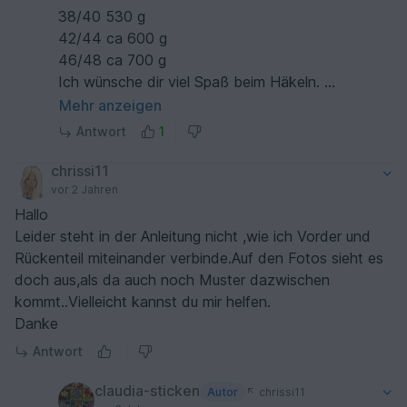
38/40 530 g
42/44 ca 600 g
46/48 ca 700 g
Ich wünsche dir viel Spaß beim Häkeln.
Liebe Grüße Claudia
Mehr anzeigen
Antwort
1
chrissi11
vor 2 Jahren
Hallo
Leider steht in der Anleitung nicht ,wie ich Vorder und
Rückenteil miteinander verbinde.Auf den Fotos sieht es
doch aus,als da auch noch Muster dazwischen
kommt..Vielleicht kannst du mir helfen.
Danke
Antwort
claudia-sticken
Autor
chrissi11