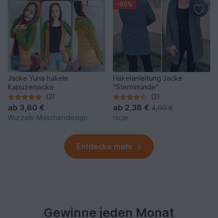
-50%
Jacke Yuna häkeln
Häkelanleitung Jacke
Kapuzenjacke
"Sternstunde"
(3)
(2)
ab
3,80 €
ab
2,38 €
4,99 €
Wurzels-Maschendesign
nicje
Entdecke mehr
Gewinne jeden Monat