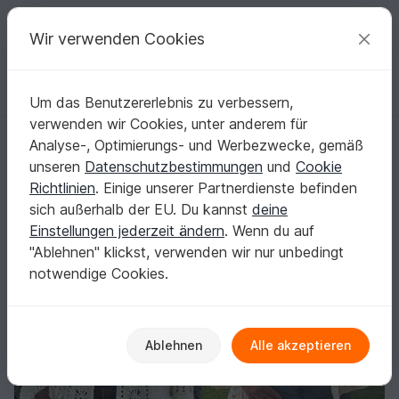
C
razy
P
atterns
Deine kreativen Ideen
Wir verwenden Cookies
Um das Benutzererlebnis zu verbessern,
Deutsch | € (EUR)
einloggen
Kostenlos registrieren
verwenden wir Cookies, unter anderem für
Jacke mit Grannys und Trompetenärmeln - Häkelanleitung
Startseite
Häkeln
Damen
Jacken & Westen
Analyse-, Optimierungs- und Werbezwecke, gemäß
Jacke mit Grannys und Trompetenärmeln -
unseren
Datenschutzbestimmungen
und
Cookie
Häkelanleitung
Richtlinien
. Einige unserer Partnerdienste befinden
sich außerhalb der EU. Du kannst
deine
Einstellungen jederzeit ändern
. Wenn du auf
"Ablehnen" klickst, verwenden wir nur unbedingt
notwendige Cookies.
Ablehnen
Alle akzeptieren