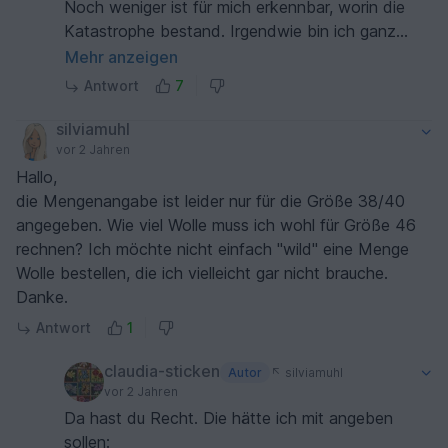
Noch weniger ist für mich erkennbar, worin die
Katastrophe bestand. Irgendwie bin ich ganz
schön betroffen von so einem Kommentar. Leicht
Mehr anzeigen
ist es nicht, die Jacke zu häkeln. Aber ich erkläre
Antwort
7
alles bis ins Detail. Noch dazu schreibe ich in der
Anleitung, dass man mich jederzeit kontaktieren
silviamuhl
kann, wenn etwas nicht verstanden wird...
vor 2 Jahren
Hallo,
die Mengenangabe ist leider nur für die Größe 38/40
angegeben. Wie viel Wolle muss ich wohl für Größe 46
rechnen? Ich möchte nicht einfach "wild" eine Menge
Wolle bestellen, die ich vielleicht gar nicht brauche.
Danke.
Antwort
1
claudia-sticken
Autor
silviamuhl
vor 2 Jahren
Da hast du Recht. Die hätte ich mit angeben
sollen: