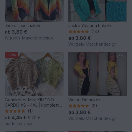
Jacke Imani häkeln
Jacke Yolanda häkeln
ab
3,80 €
(14)
ab
3,80 €
Wurzels-Maschendesign
Wurzels-Maschendesign
-10%
Gehäkelter MINI KIMONO
Weste Elif häkeln
CARDI | XS - 4XL | komplett
(9)
anpassbar
(1)
ab
3,80 €
ab
4,45 €
5,20 €
Wurzels-Maschendesign
made-by-anja