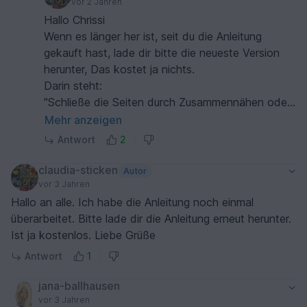
vor 2 Jahren
Hallo Chrissi
Wenn es länger her ist, seit du die Anleitung
gekauft hast, lade dir bitte die neueste Version
herunter, Das kostet ja nichts.
Darin steht:
"Schließe die Seiten durch Zusammennähen oder
zusammen häkeln.
Mehr anzeigen
Aber Achtung: das Vorderteil ist durch die
Antwort
2
Abnahmen (8 Maschen) kürzer als das
Rückenteil. Das ist Absicht. Das Rückenteil soll
claudia-sticken
Autor
etwas länger sein, das sitzt dann besser. Beim
vor 3 Jahren
Zusammen-Nähen (UNTER dem Arm) wird das
Hallo an alle. Ich habe die Anleitung noch einmal
Vorderteil etwas in die Länge gezogen, so dass
überarbeitet. Bitte lade dir die Anleitung erneut herunter.
es unten wieder mit dem Rückenteil gleichauf
Ist ja kostenlos. Liebe Grüße
kommt."
Antwort
1
Ganz unten findest du 2 Seiten, wie man
zusammen nähen oder häkeln kann.
jana-ballhausen
Ich kann mir nicht ganz erklären, auf welchem
vor 3 Jahren