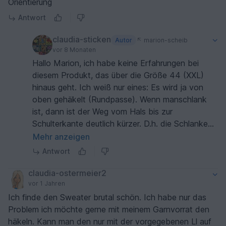
Orientierung
Antwort
claudia-sticken
Autor
marion-scheib
vor 8 Monaten
Hallo Marion, ich habe keine Erfahrungen bei
diesem Produkt, das über die Größe 44 (XXL)
hinaus geht. Ich weiß nur eines: Es wird ja von
oben gehäkelt (Rundpasse). Wenn manschlank
ist, dann ist der Weg vom Hals bis zur
Schulterkante deutlich kürzer. D.h. die Schlanken
können schon nach weniger Anzahl Reihen die
Mehr anzeigen
Rundpasse beenden. Ab Größe XL kann man sich
Antwort
so helfen: man macht den Hausausschnitt
deutlich weiter. Dann kommt man letztlich nach
claudia-ostermeier2
gleicher Anzahl Reihen zur Schulterkante. Auf
vor 1 Jahren
Seite 10 wird das erklärt. Ich weiß, das ist nicht
Ich finde den Sweater brutal schön. Ich habe nur das
genau die Antwort, die du erwartest hat.
Problem ich möchte gerne mit meinem Garnvorrat den
Trotzdem Liebe Grüße Claudia
häkeln. Kann man den nur mit der vorgegebenen Ll auf