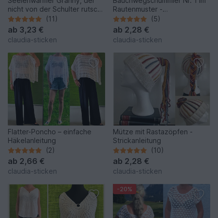
Seelenwärmer Granny, der
Bauchwegschummler Nr. 1 im
nicht von der Schulter rutscht
Rautenmuster -
- Häkelanleitung
Häkelanleitung
(11)
(5)
ab
3,23 €
ab
2,28 €
claudia-sticken
claudia-sticken
Flatter-Poncho – einfache
Mütze mit Rastazöpfen -
Häkelanleitung
Strickanleitung
(2)
(10)
ab
2,66 €
ab
2,28 €
claudia-sticken
claudia-sticken
-20%