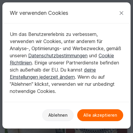
C
razy
P
atterns
Deine kreativen Ideen
Wir verwenden Cookies
Um das Benutzererlebnis zu verbessern,
Deutsch | € (EUR)
einloggen
Kostenlos registrieren
verwenden wir Cookies, unter anderem für
„Nordic Sweater“ – oder Schalkragen - eine Häkelanleitung
Startseite
Häkeln
Damen
Pullover & Poncho
Analyse-, Optimierungs- und Werbezwecke, gemäß
„Nordic Sweater“ – oder Schalkragen - eine
unseren
Datenschutzbestimmungen
und
Cookie
Häkelanleitung
Richtlinien
. Einige unserer Partnerdienste befinden
sich außerhalb der EU. Du kannst
deine
Einstellungen jederzeit ändern
. Wenn du auf
"Ablehnen" klickst, verwenden wir nur unbedingt
notwendige Cookies.
Ablehnen
Alle akzeptieren