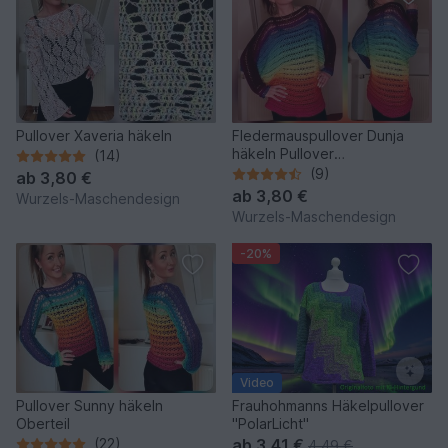
Pullover Xaveria häkeln
Fledermauspullover Dunja
häkeln Pullover
(14)
Fledermauspulli
(9)
ab
3,80 €
ab
3,80 €
Wurzels-Maschendesign
Wurzels-Maschendesign
-20%
Video
Pullover Sunny häkeln
Frauhohmanns Häkelpullover
Oberteil
"PolarLicht"
(22)
ab
3,41 €
4,49 €