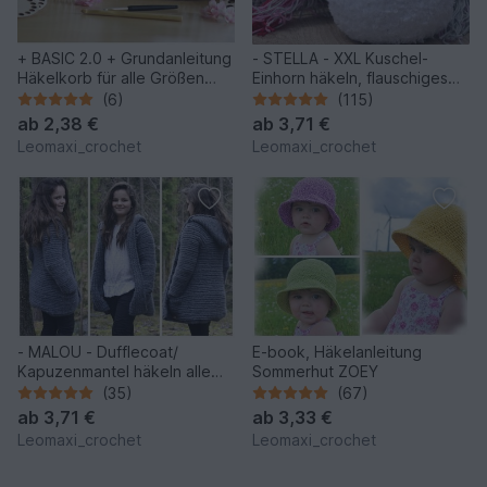
+ BASIC 2.0 + Grundanleitung
- STELLA - XXL Kuschel-
Häkelkorb für alle Größen
Einhorn häkeln, flauschiges
und 2 Garnstärken
Einhorn, Plüschtier
(6)
(115)
ab
2,38 €
ab
3,71 €
Leomaxi_crochet
Leomaxi_crochet
- MALOU - Dufflecoat/
E-book, Häkelanleitung
Kapuzenmantel häkeln alle
Sommerhut ZOEY
Größen ab Größe 74- 56
(35)
(67)
Plussize Damen mit
ab
3,71 €
ab
3,33 €
Größentabelle,
Leomaxi_crochet
Leomaxi_crochet
Häkelanleitung 215