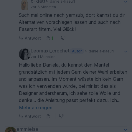
c-klatt
daniela-kaeufl
vor 6 Monaten
Such mal online nach yarnsub, dort kannst du dir
Alternativen vorschlagen lassen und auch nach
Faserart filtern. Viel Glück!
Antwort
1
Leomaxi_crochet
Autor
daniela-kaeufl
vor 1 Monaten
Hallo liebe Daniela, du kannst den Mantel
grundsätzlich mit jedem Garn deiner Wahl arbeiten
und anpassen. Im Moment wüsste ich kein Garn
was ich verwenden würde, bei mir ist das als
Designer andersherum, ich sehe tolle Wolle und
denke... die Anleitung passt perfekt dazu. Ich
hoffe du bist mittlerweile fündig geworden und
Mehr anzeigen
sende ganz liebe Grüße ❤️
Antwort
emmielse