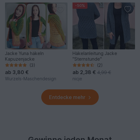
-50%
Jacke Yuna häkeln
Häkelanleitung Jacke
Kapuzenjacke
"Sternstunde"
(3)
(2)
ab
3,80 €
ab
2,38 €
4,99 €
Wurzels-Maschendesign
nicje
Entdecke mehr
Gewinne jeden Monat