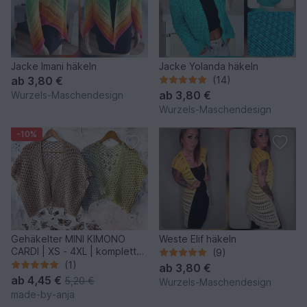
Jacke Imani häkeln
Jacke Yolanda häkeln
ab
3,80 €
(14)
ab
3,80 €
Wurzels-Maschendesign
Wurzels-Maschendesign
-10%
Gehäkelter MINI KIMONO
Weste Elif häkeln
CARDI | XS - 4XL | komplett
(9)
anpassbar
(1)
ab
3,80 €
ab
4,45 €
5,20 €
Wurzels-Maschendesign
made-by-anja