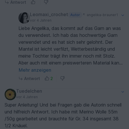
Antwort
Leomaxi_crochet
Autor
angelika-brauner1
vor 4 Jahren
Liebe Angelika, das kommt auf das Garn an was
du verwendest. Ich hab das hochwertige Garn
verwendet und es hat sich sehr gelohnt. Der
Mantel ist leicht verfilzt, Wetterbeständig und
meine Tochter trägt ihn immer noch mit Stolz.
Aber auch mit einem preiswerteren Material kann
man einen genau so tollen Mantel arbeiten. Ich
Mehr anzeigen
habe schon sehr viele tolle Bilder bekommen und
Antwort
2
jeder ist ein Hingucker ☺
Der Mantel kann an jedes Material problemlos
Tuedelchen
angepasst werden 😉
vor 4 Jahren
Alles Liebe von Katja 💞
Super Anleitung! Und bei Fragen gab die Autorin schnell
und hilfreich Antwort. Ich habe mit Merino Wolle 55m
/50g gearbeitet und brauchte für Gr. 34 insgesamt 38
1/2 Knäuel.