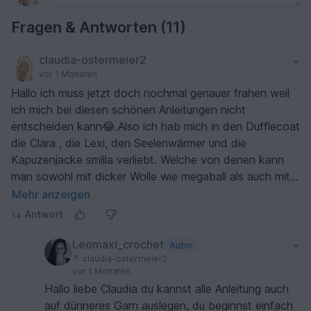
Fragen & Antworten (11)
claudia-ostermeier2
vor 1 Monaten
Hallo ich muss jetzt doch nochmal genauer frahen weil
ich mich bei diesen schönen Anleitungen nicht
entscheiden kann😂.Also ich hab mich in den Dufflecoat
die Clara , die Lexi, den Seelenwärmer und die
Kapuzenjacke smilla verliebt. Welche von denen kann
man sowohl mit dicker Wolle wie megaball als auch mit
dünnem Garn 4 fädig arbeiten geht das bei allen?
Mehr anzeigen
Antwort
Leomaxi_crochet
Autor
claudia-ostermeier2
vor 1 Monaten
Hallo liebe Claudia du kannst alle Anleitung auch
auf dünneres Garn auslegen, du beginnst einfach