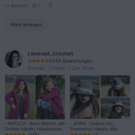
Antwort
1
Mehr anzeigen
Leomaxi_crochet
6346 Bewertungen
Kontakt
|
Folgen
|
Zum Store
- MATILDA - Basic-Mantel, alle
- JENNA - Fedora Hut,
Größen häkeln, Häkelmantel
Sommerhut Häkeln, alle
mit Kapuze, RVO Raglan von
Größen und jedes Garn
(358)
(4)