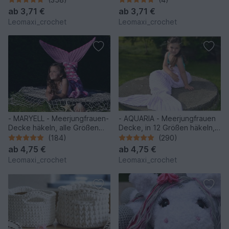
oben
ab
3,71 €
ab
3,71 €
Leomaxi_crochet
Leomaxi_crochet
- MARYELL - Meerjungfrauen-
- AQUARIA - Meerjungfrauen
Decke häkeln, alle Größen
Decke, in 12 Größen häkeln,
und 4 Muster Varianten, tolles
super für Anfänger,
(184)
(290)
Geschenk
Flossendecke, Meerjungfrau
ab
4,75 €
ab
4,75 €
Leomaxi_crochet
Leomaxi_crochet