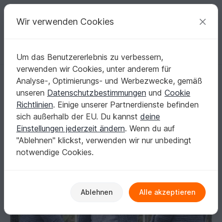
C
razy
P
atterns
Deine kreativen Ideen
Wir verwenden Cookies
Um das Benutzererlebnis zu verbessern,
Deutsch | € (EUR)
einloggen
Kostenlos registrieren
verwenden wir Cookies, unter anderem für
- MALOU - Dufflecoat/ Kapuzenmantel häkeln alle Größen ab Größe 74
Startseite
Häkeln
Damen
Jacken & Westen
Analyse-, Optimierungs- und Werbezwecke, gemäß
- MALOU - Dufflecoat/ Kapuzenmantel häkeln
unseren
Datenschutzbestimmungen
und
Cookie
alle Größen ab Größe 74- 56 Plussize Damen
Richtlinien
. Einige unserer Partnerdienste befinden
mit Größentabelle, Häkelanleitung 215
sich außerhalb der EU. Du kannst
deine
Einstellungen jederzeit ändern
. Wenn du auf
"Ablehnen" klickst, verwenden wir nur unbedingt
notwendige Cookies.
Ablehnen
Alle akzeptieren