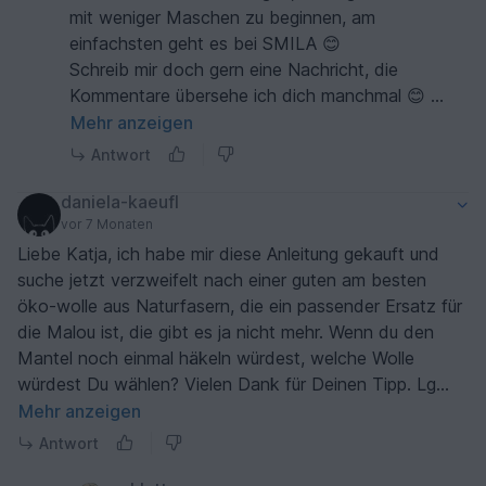
mit weniger Maschen zu beginnen, am
einfachsten geht es bei SMILA 😊
Schreib mir doch gern eine Nachricht, die
Kommentare übersehe ich dich manchmal 😊
Liebe Grüße von Katja 🧶💖
Mehr anzeigen
Antwort
daniela-kaeufl
vor 7 Monaten
Liebe Katja, ich habe mir diese Anleitung gekauft und
suche jetzt verzweifelt nach einer guten am besten
öko-wolle aus Naturfasern, die ein passender Ersatz für
die Malou ist, die gibt es ja nicht mehr. Wenn du den
Mantel noch einmal häkeln würdest, welche Wolle
würdest Du wählen? Vielen Dank für Deinen Tipp. Lg
Dani
Mehr anzeigen
Antwort