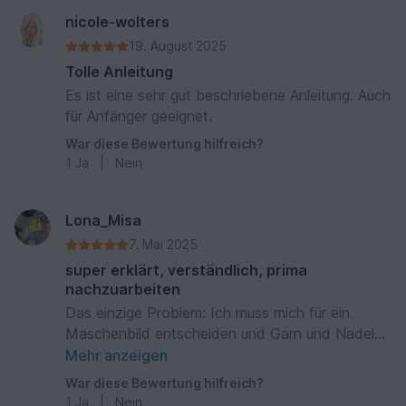
nicole-wolters
19. August 2025
Tolle Anleitung
Es ist eine sehr gut beschriebene Anleitung. Auch
für Anfänger geeignet.
War diese Bewertung hilfreich?
1
Ja
|
Nein
Lona_Misa
7. Mai 2025
super erklärt, verständlich, prima
nachzuarbeiten
Das einzige Problem: Ich muss mich für ein
Maschenbild entscheiden und Garn und Nadeln
/ Häkelhaken festlegen. :-)) Super Maßtabelle.
Mehr anzeigen
Meine neueste Entdeckung. Ich werde nur noch
War diese Bewertung hilfreich?
Raglans machen.
1
Ja
|
Nein