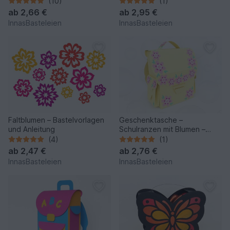
(10)
(1)
Bastelvorlagen u. Anleitung
ab
2,66 €
ab
2,95 €
InnasBasteleien
InnasBasteleien
Faltblumen – Bastelvorlagen
Geschenktasche –
und Anleitung
Schulranzen mit Blumen –
Bastelanleitung und Vorlagen
(4)
(1)
ab
2,47 €
ab
2,76 €
InnasBasteleien
InnasBasteleien