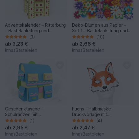
Adventskalender – Ritterburg
Deko-Blumen aus Papier –
– Bastelanleitung und
Set 1 – Bastelanleitung und
Vorlagen
Vorlagen
(3)
(10)
ab
3,23 €
ab
2,66 €
InnasBasteleien
InnasBasteleien
Geschenktasche –
Fuchs - Halbmaske -
Schulranzen mit
Druckvorlage mit
Außentaschen –
Kurzanleitung
(1)
(4)
Bastelvorlagen u. Anleitung
ab
2,95 €
ab
2,47 €
InnasBasteleien
InnasBasteleien