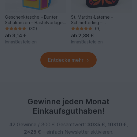
Geschenktasche – Bunter
St. Martins-Laterne –
Schulranzen – Bastelvorlagen
Schmetterling –
mit Anleitung
Bastelanleitung und Vorlagen
(30)
(9)
ab
3,14 €
ab
2,38 €
InnasBasteleien
InnasBasteleien
Entdecke mehr
Gewinne jeden Monat
Einkaufsguthaben!
42 Gewinne / 300 € Gesamtwert:
30×5 €
,
10×10 €
,
2×25 €
– einfach Newsletter aktivieren.