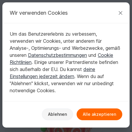
C
razy
P
atterns
Deine kreativen Ideen
Wir verwenden Cookies
Um das Benutzererlebnis zu verbessern,
Deutsch | € (EUR)
einloggen
Kostenlos registrieren
verwenden wir Cookies, unter anderem für
Kleine Geschenkverpackung – Erdbeere – Bastelanleitung und Vorlag
Startseite
Basteln
Basteln mit Papier
Analyse-, Optimierungs- und Werbezwecke, gemäß
Geschenkverpackung
unseren
Datenschutzbestimmungen
und
Cookie
Kleine Geschenkverpackung – Erdbeere –
Richtlinien
. Einige unserer Partnerdienste befinden
Bastelanleitung und Vorlagen
sich außerhalb der EU. Du kannst
deine
Einstellungen jederzeit ändern
. Wenn du auf
"Ablehnen" klickst, verwenden wir nur unbedingt
notwendige Cookies.
Ablehnen
Alle akzeptieren