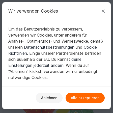
C
razy
P
atterns
Deine kreativen Ideen
Wir verwenden Cookies
Um das Benutzererlebnis zu verbessern,
Deutsch | € (EUR)
einloggen
Kostenlos registrieren
verwenden wir Cookies, unter anderem für
InnasBasteleien
Analyse-, Optimierungs- und Werbezwecke, gemäß
Verifiziert
Elite Autor
23k
unseren
Datenschutzbestimmungen
und
Cookie
Richtlinien
. Einige unserer Partnerdienste befinden
1047 Bewertungen
sich außerhalb der EU. Du kannst
deine
Kontakt
|
Folgen
|
Zum Store
|
Kollektionen
Einstellungen jederzeit ändern
. Wenn du auf
"Ablehnen" klickst, verwenden wir nur unbedingt
notwendige Cookies.
Ablehnen
Alle akzeptieren