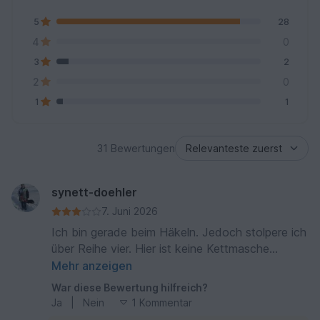
5
28
4
0
3
2
2
0
1
1
31 Bewertungen
synett-doehler
7. Juni 2026
Ich bin gerade beim Häkeln. Jedoch stolpere ich
über Reihe vier. Hier ist keine Kettmasche
eingezeichnet. Ich bin der Meinung dass jede
Mehr anzeigen
Runde mit einer Kettmasche abgeschlossen
War diese Bewertung hilfreich?
wird. Ansonsten ist es ein schönes Muster.
Ja
|
Nein
1 Kommentar