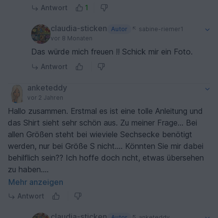
Antwort
1
claudia-sticken
Autor
sabine-riemer1
vor 8 Monaten
Das würde mich freuen !! Schick mir ein Foto.
Antwort
anketeddy
vor 2 Jahren
Hallo zusammen. Erstmal es ist eine tolle Anleitung und
das Shirt sieht sehr schön aus. Zu meiner Frage... Bei
allen Größen steht bei wieviele Sechsecke benötigt
werden, nur bei Größe S nicht.... Könnten Sie mir dabei
behilflich sein?? Ich hoffe doch ncht, etwas übersehen
zu haben.
Vielen Danke.
Mehr anzeigen
Antwort
Lg Anke
claudia-sticken
Autor
anketeddy