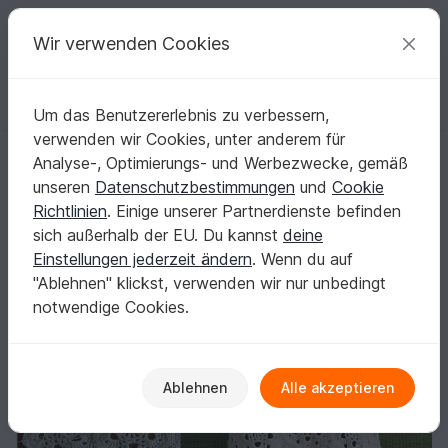
C
razy
P
atterns
Deine kreativen Ideen
Wir verwenden Cookies
Um das Benutzererlebnis zu verbessern,
Deutsch | € (EUR)
einloggen
Kostenlos registrieren
verwenden wir Cookies, unter anderem für
Shirt aus 6-Ecken: Bauchwegschummler Nr. 2 - Häkelanleitung
Startseite
Häkeln
Damen
Shirts & Tuniken
Analyse-, Optimierungs- und Werbezwecke, gemäß
Shirt aus 6-Ecken: Bauchwegschummler Nr. 2
unseren
Datenschutzbestimmungen
und
Cookie
- Häkelanleitung
Richtlinien
. Einige unserer Partnerdienste befinden
sich außerhalb der EU. Du kannst
deine
Einstellungen jederzeit ändern
. Wenn du auf
"Ablehnen" klickst, verwenden wir nur unbedingt
notwendige Cookies.
Ablehnen
Alle akzeptieren