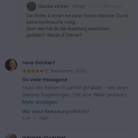
•
claudia-sticken
vor 1 Monaten
AUTOR
Die Reihe 4 endet mit einer festen Masche. Da ist
keine Kettmasche nötig.
Aber wie hat dir die Anleitung ansonsten
gefallen? Warum 3 Sterne?
rena-beckert
12. September 2025
So viele Hexagone
Habe die Reihen in pastell gehäkelt - wie einen
blassen Regenbogen. Hat eine Weile gedauert,
weil es 92 (?) einzelne Hexagone sind. Diese
Mehr anzeigen
dann alle spannen, zusammennähen und die
War diese Bewertung hilfreich?
Seiten schließen - das braucht halt alles seine
2
Ja
|
Nein
Zeit. Das Ergebnis ist aber wundervoll
melanie-stoermer