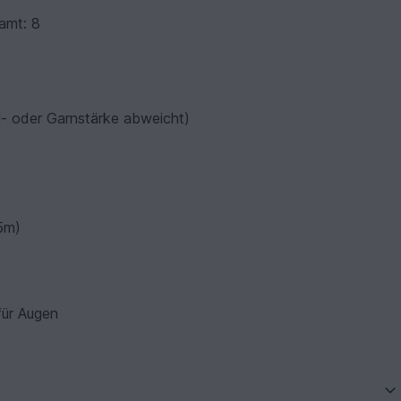
samt: 8
l- oder Garnstärke abweicht)
25m)
für Augen