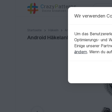
C
razy
P
atterns
Deine kreativen Ideen
Wir verwenden Co
Android Häkelanleitung Roboter fantasy Amigurumi h
Startseite
Häkeln
Amigurumi
Diverses
Um das Benutzererle
Android Häkelanleitung Roboter fa
Optimierungs- und 
Einige unserer Part
ändern
. Wenn du auf