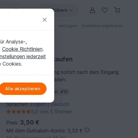
Stöbern
ungen
Anleitungen mit Rabatt
einloggen
Kostenlos registrieren
ür Analyse-,
d
Cookie Richtlinien
.
nstellungen jederzeit
Häkelanleitung kaufen
e Cookies.
Du kannst die Anleitung sofort nach dem Eingang
der Zahlung herunterladen.
Alle akzeptieren
Autor:
DIY-4U
Folgen
410
Sprachen:
English
Deutsch
|
5,0 von 5 Sternen
3,50 €
Preis:
Mit dem Guthaben-Konto: 3,33 €