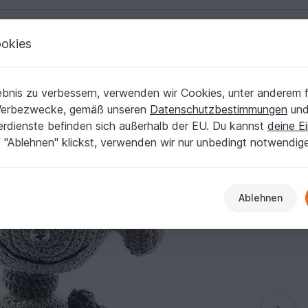
okies
Deutsch | € (EUR)
Kostenlose Anleit
äkeln PDF
bnis zu verbessern, verwenden wir Cookies, unter anderem f
ntasy Amigurumi häkeln PDF
Werbezwecke, gemäß unseren
Datenschutzbestimmungen
un
nerdienste befinden sich außerhalb der EU. Du kannst
deine Ei
 "Ablehnen" klickst, verwenden wir nur unbedingt notwendig
Ablehnen