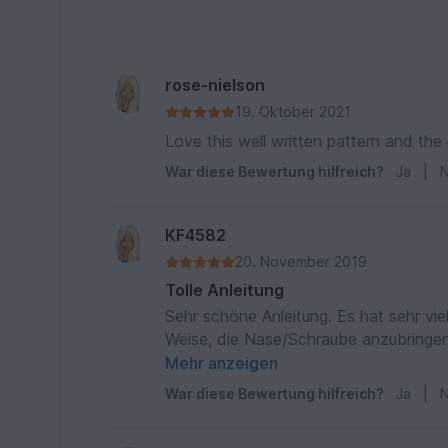
rose-nielson
19. Oktober 2021
Love this well written pattern and the 
War diese Bewertung hilfreich?
Ja
|
N
KF4582
20. November 2019
Tolle Anleitung
Sehr schöne Anleitung. Es hat sehr vi
Weise, die Nase/Schraube anzubringen,
häkelt.
Mehr anzeigen
War diese Bewertung hilfreich?
Ja
|
N