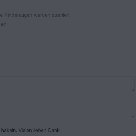
nell und einfach nachzuarbeiten, die Kinderaugen werden strahlen.
ein
ch nach zu häkeln. Vielen lieben Dank