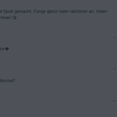
viel Spaß gemacht. Fange gleich beim nächsten an. Vielen
kommen 😘
!🫶💖
Wichtel?