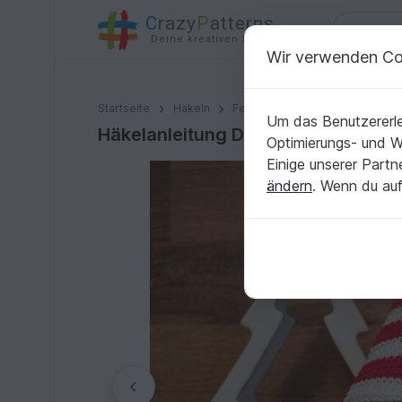
C
razy
P
atterns
Deine kreativen Ideen
Wir verwenden Co
Häkelanleitung Dreieckwichtel
Startseite
Häkeln
Festlichkeiten
Weihnachten
Um das Benutzererle
Häkelanleitung Dreieckwichtel
Optimierungs- und 
Einige unserer Part
ändern
. Wenn du auf