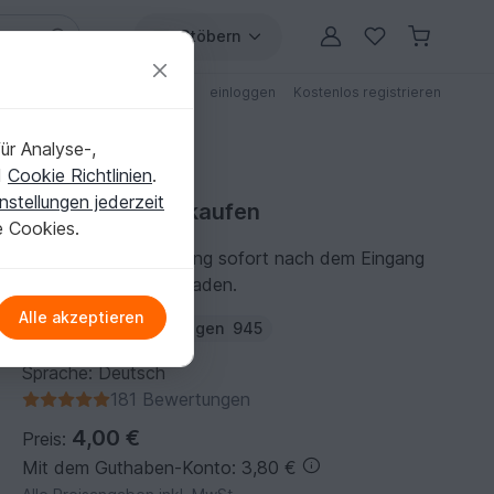
Stöbern
ungen
Anleitungen mit Rabatt
einloggen
Kostenlos registrieren
ür Analyse-,
d
Cookie Richtlinien
.
nstellungen jederzeit
Häkelanleitung kaufen
e Cookies.
Du kannst die Anleitung sofort nach dem Eingang
der Zahlung herunterladen.
Alle akzeptieren
Autor:
Eulenkindl
Folgen
945
Sprache: Deutsch
181 Bewertungen
4,00 €
Preis:
Mit dem Guthaben-Konto: 3,80 €