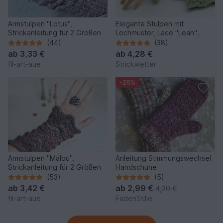
Armstulpen "Lotus",
Elegante Stulpen mit
Strickanleitung für 2 Größen
Lochmuster, Lace "Leah"
(Strickanleitung)
(44)
(38)
ab
3,33 €
ab
4,28 €
fil-art-aue
Strickwetter
-25%
Armstulpen "Malou",
Anleitung Stimmungswechsel
Strickanleitung für 2 Größen
Handschuhe
(53)
(5)
ab
3,42 €
ab
2,99 €
4,20 €
fil-art-aue
FadenStille