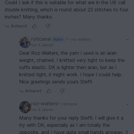
Could I ask if this is suitable for what we in the UK call
double knitting, which is round about 22 stitches to four
inches? Many thanks.
Antwort
roticanai
Autor
roz-walters
vor 3 Jahren
Dear Roz-Walters, the yarn I used is an aran
weight, chained. I knitted very tight to keep the
cuffs elastic. DK is lighter then aran, but as I
knitted tight, it might work. I hope I could help.
Nice greetings sends yours Steffi
Antwort
roz-walters
roticanai
vor 3 Jahren
Many thanks for your reply Steffi. I will give it a
try with DK, especially as I am totally the
opposite, and I have quite small hands anyway. :)