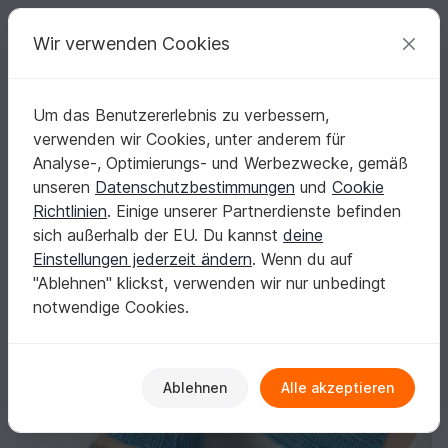
C
razy
P
atterns
Deine kreativen Ideen
Wir verwenden Cookies
Um das Benutzererlebnis zu verbessern,
Deutsch | € (EUR)
einloggen
Kostenlos registrieren
verwenden wir Cookies, unter anderem für
Armstulpen / fingerlose Handschuhe Greti, Strickanleitung
Startseite
Stricken
Damen
Handschuhe & Armstulpen
Analyse-, Optimierungs- und Werbezwecke, gemäß
Armstulpen / fingerlose Handschuhe Greti,
unseren
Datenschutzbestimmungen
und
Cookie
Strickanleitung
Richtlinien
. Einige unserer Partnerdienste befinden
sich außerhalb der EU. Du kannst
deine
Einstellungen jederzeit ändern
. Wenn du auf
"Ablehnen" klickst, verwenden wir nur unbedingt
notwendige Cookies.
Ablehnen
Alle akzeptieren