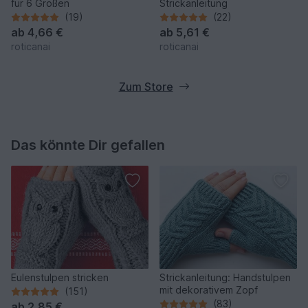
für 6 Größen
Strickanleitung
(19)
(22)
ab
4,66 €
ab
5,61 €
roticanai
roticanai
Zum Store
Das könnte Dir gefallen
Eulenstulpen stricken
Strickanleitung: Handstulpen
mit dekorativem Zopf
(151)
(83)
ab
2,85 €