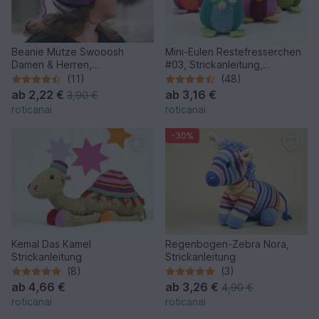
Beanie Mütze Swooosh
Mini-Eulen Restefresserchen
Damen & Herren,
#03, Strickanleitung,
Strickanleitung
Wollreste
(11)
(48)
ab
2,22 €
ab
3,16 €
3,90 €
roticanai
roticanai
-30%
Kemal Das Kamel
Regenbogen-Zebra Nora,
Strickanleitung
Strickanleitung
(8)
(3)
ab
4,66 €
ab
3,26 €
4,90 €
roticanai
roticanai