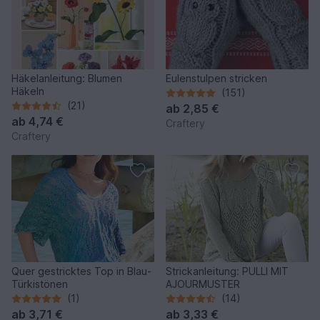
Häkelanleitung: Blumen
Eulenstulpen stricken
Häkeln
(151)
(21)
ab
2,85 €
ab
4,74 €
Craftery
Craftery
Quer gestricktes Top in Blau-
Strickanleitung: PULLI MIT
Türkistönen
AJOURMUSTER
(1)
(14)
ab
3,71 €
ab
3,33 €