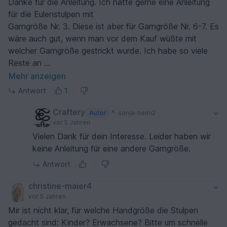
Danke für die Anleitung. Ich hätte gerne eine Anleitung
für die Eulenstulpen mit
Garngröße Nr. 3. Diese ist aber für Garngröße Nr. 6-7. Es
wäre auch gut, wenn man vor dem Kauf wüßte mit
welcher Garngröße gestrickt wurde. Ich habe so viele
Reste an
Garn. Wenn Sie eine Anleitung in Gr. 3 haben würde ich
Mehr anzeigen
diese gerne kaufen.
Antwort
1
Craftery
Autor
sonja-heim2
vor 5 Jahren
Vielen Dank für dein Interesse. Leider haben wir
keine Anleitung für eine andere Garngröße.
Antwort
christine-maier4
vor 5 Jahren
Mir ist nicht klar, für welche Handgröße die Stulpen
gedacht sind: Kinder? Erwachsene? Bitte um schnelle