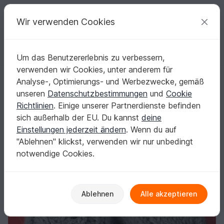
C
razy
P
atterns
Deine kreativen Ideen
Wir verwenden Cookies
Um das Benutzererlebnis zu verbessern,
Deutsch | € (EUR)
einloggen
Kostenlos registrieren
verwenden wir Cookies, unter anderem für
Eulenstulpen stricken
Startseite
Stricken
Damen
Handschuhe & Armstulpen
Analyse-, Optimierungs- und Werbezwecke, gemäß
Eulenstulpen stricken
unseren
Datenschutzbestimmungen
und
Cookie
Richtlinien
. Einige unserer Partnerdienste befinden
sich außerhalb der EU. Du kannst
deine
Einstellungen jederzeit ändern
. Wenn du auf
"Ablehnen" klickst, verwenden wir nur unbedingt
notwendige Cookies.
Ablehnen
Alle akzeptieren