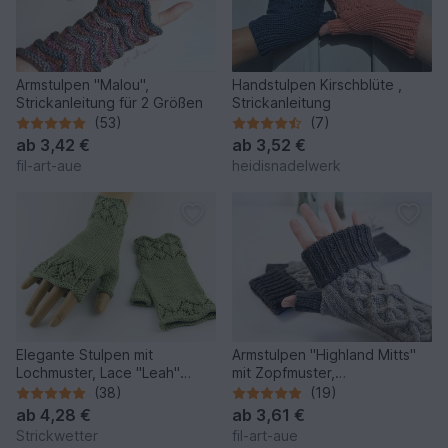
Armstulpen "Malou",
Handstulpen Kirschblüte ,
Strickanleitung für 2 Größen
Strickanleitung
(53)
(7)
ab
3,42 €
ab
3,52 €
fil-art-aue
heidisnadelwerk
Elegante Stulpen mit
Armstulpen "Highland Mitts"
Lochmuster, Lace "Leah"
mit Zopfmuster,
(Strickanleitung)
Strickanleitung für 3 Größen
(38)
(19)
ab
4,28 €
ab
3,61 €
Strickwetter
fil-art-aue