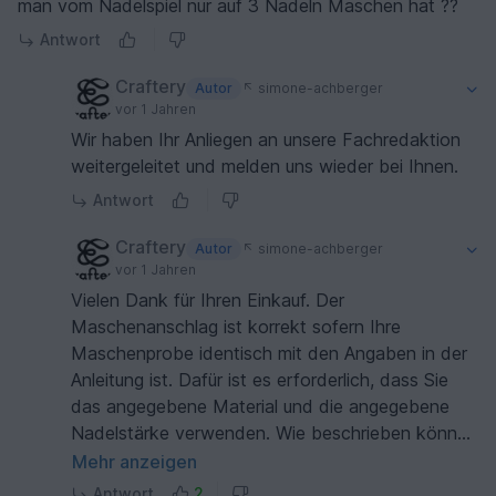
man vom Nadelspiel nur auf 3 Nadeln Maschen hat ??
Antwort
Craftery
Autor
simone-achberger
vor 1 Jahren
Wir haben Ihr Anliegen an unsere Fachredaktion
weitergeleitet und melden uns wieder bei Ihnen.
Antwort
Craftery
Autor
simone-achberger
vor 1 Jahren
Vielen Dank für Ihren Einkauf. Der
Maschenanschlag ist korrekt sofern Ihre
Maschenprobe identisch mit den Angaben in der
Anleitung ist. Dafür ist es erforderlich, dass Sie
das angegebene Material und die angegebene
Nadelstärke verwenden. Wie beschrieben können
Sie zwischen der Nadelstärke 6 und 7 variieren,
Mehr anzeigen
um die gewünschten Reihen- und Maschenzahlen
Antwort
2