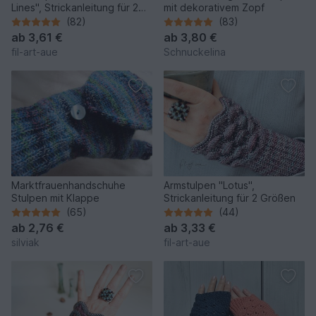
Lines", Strickanleitung für 2
mit dekorativem Zopf
Größen
(82)
(83)
ab
3,61 €
ab
3,80 €
fil-art-aue
Schnuckelina
Marktfrauenhandschuhe
Armstulpen "Lotus",
Stulpen mit Klappe
Strickanleitung für 2 Größen
(65)
(44)
ab
2,76 €
ab
3,33 €
silviak
fil-art-aue