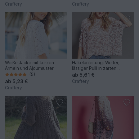
Craftery
Craftery
Weiße Jacke mit kurzen
Häkelanleitung: Weiter,
Ärmeln und Ajourmuster
lässiger Pulli in zarten
Farbtönen
(5)
ab
5,61 €
ab
5,23 €
Craftery
Craftery