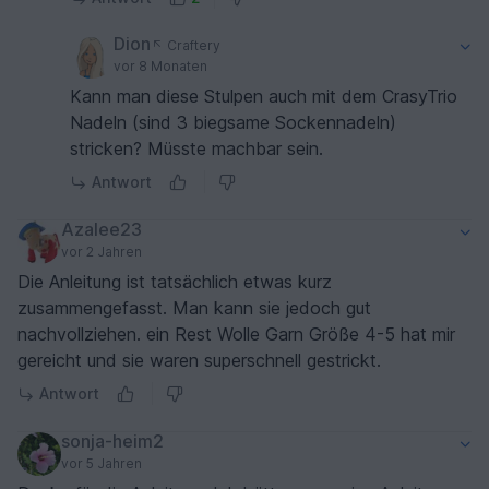
zu erreichen. Es ist auch korrekt, dass die
Maschen nur auf 3 Nadeln verteilt sind. Dies
Dion
Craftery
erleichtert die Übersicht, da somit alle Maschen
vor 8 Monaten
für das Eulenmotiv auf der 1. Nadel liegen. Die
Kann man diese Stulpen auch mit dem CrasyTrio
Maschen für die Innenhand sind gleichmäßig auf
Nadeln (sind 3 biegsame Sockennadeln)
die 2. und 3. Nadel aufgeteilt.
stricken? Müsste machbar sein.
Antwort
Azalee23
vor 2 Jahren
Die Anleitung ist tatsächlich etwas kurz
zusammengefasst. Man kann sie jedoch gut
nachvollziehen. ein Rest Wolle Garn Größe 4-5 hat mir
gereicht und sie waren superschnell gestrickt.
Antwort
sonja-heim2
vor 5 Jahren