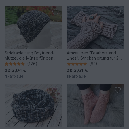
Strickanleitung Boyfriend-
Armstulpen "Feathers and
Mütze, die Mütze für den
Lines", Strickanleitung für 2
Mann, Einheitsgrösse
Größen
(176)
(82)
ab
3,04 €
ab
3,61 €
fil-art-aue
fil-art-aue