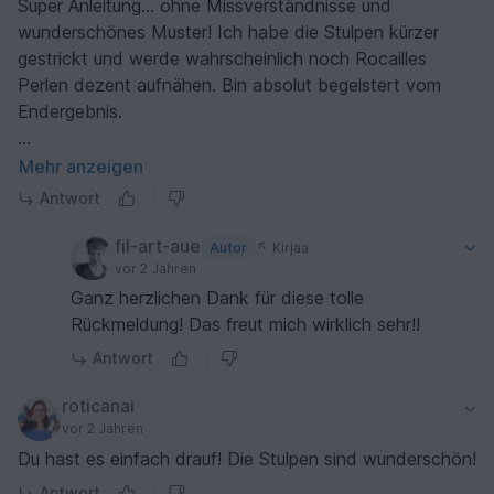
Super Anleitung... ohne Missverständnisse und
wunderschönes Muster! Ich habe die Stulpen kürzer
gestrickt und werde wahrscheinlich noch Rocailles
Perlen dezent aufnähen. Bin absolut begeistert vom
Endergebnis.
Wer solche Anleitungen schreiben kann und welche
Mehr anzeigen
Mühe dahintersteckt - Respekt.
Antwort
fil-art-aue
Autor
Kirjaa
vor 2 Jahren
Ganz herzlichen Dank für diese tolle
Rückmeldung! Das freut mich wirklich sehr!!
Antwort
roticanai
vor 2 Jahren
Du hast es einfach drauf! Die Stulpen sind wunderschön!
Antwort