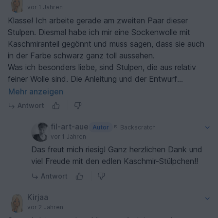
vor 1 Jahren
Klasse! Ich arbeite gerade am zweiten Paar dieser
Stulpen. Diesmal habe ich mir eine Sockenwolle mit
Kaschmiranteil gegönnt und muss sagen, dass sie auch
in der Farbe schwarz ganz toll aussehen.
Was ich besonders liebe, sind Stulpen, die aus relativ
feiner Wolle sind. Die Anleitung und der Entwurf
überhaupt sind super :-).
Mehr anzeigen
Antwort
fil-art-aue
Autor
Backscratch
vor 1 Jahren
Das freut mich riesig! Ganz herzlichen Dank und
viel Freude mit den edlen Kaschmir-Stülpchen!!
Antwort
Kirjaa
vor 2 Jahren