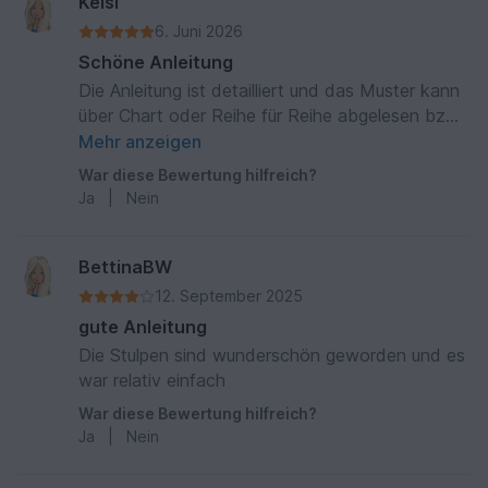
Keisi
6. Juni 2026
Schöne Anleitung
Die Anleitung ist detailliert und das Muster kann
über Chart oder Reihe für Reihe abgelesen bzw.
gestrickt werden. Abkürzungen sind erklärt. Ich
Mehr anzeigen
bin gut zurecht gekommen und denke, daß die
War diese Bewertung hilfreich?
Anleitung sich gut umsetzen läßt. Die fertigen
Ja
|
Nein
Stulpen sind sehr schön… Viel Spaß beim
Nacharbeiten!
BettinaBW
12. September 2025
gute Anleitung
Die Stulpen sind wunderschön geworden und es
war relativ einfach
War diese Bewertung hilfreich?
Ja
|
Nein