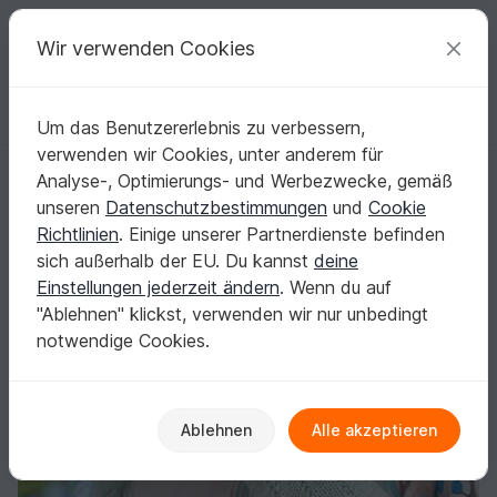
C
razy
P
atterns
Deine kreativen Ideen
Wir verwenden Cookies
Um das Benutzererlebnis zu verbessern,
Deutsch | € (EUR)
einloggen
Kostenlos registrieren
verwenden wir Cookies, unter anderem für
Armstulpen "Tulips", Strickanleitung, Größe S - L
Startseite
Stricken
Damen
Handschuhe & Armstulpen
Analyse-, Optimierungs- und Werbezwecke, gemäß
Armstulpen "Tulips", Strickanleitung, Größe S -
unseren
Datenschutzbestimmungen
und
Cookie
L
Richtlinien
. Einige unserer Partnerdienste befinden
sich außerhalb der EU. Du kannst
deine
Einstellungen jederzeit ändern
. Wenn du auf
"Ablehnen" klickst, verwenden wir nur unbedingt
notwendige Cookies.
Ablehnen
Alle akzeptieren