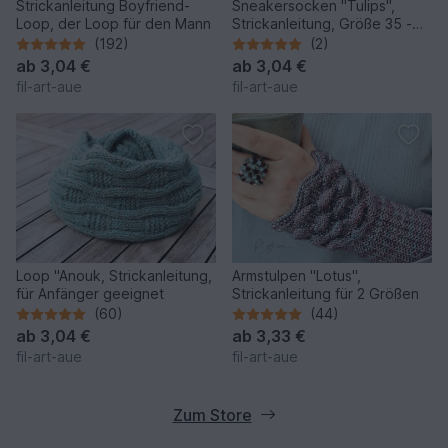
Strickanleitung Boyfriend-
Sneakersocken "Tulips",
Loop, der Loop für den Mann
Strickanleitung, Größe 35 -
42
(192)
(2)
ab
3,04 €
ab
3,04 €
fil-art-aue
fil-art-aue
Loop "Anouk, Strickanleitung,
Armstulpen "Lotus",
für Anfänger geeignet
Strickanleitung für 2 Größen
(60)
(44)
ab
3,04 €
ab
3,33 €
fil-art-aue
fil-art-aue
Zum Store