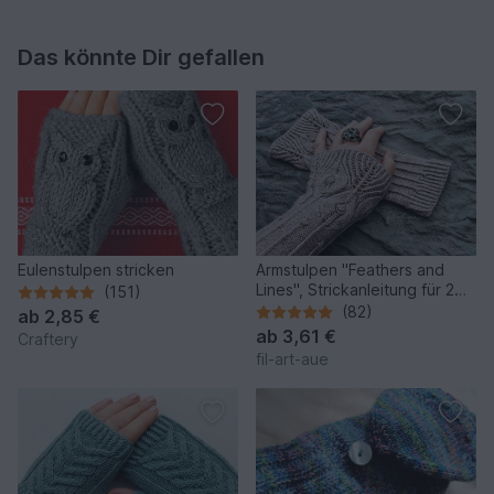
Das könnte Dir gefallen
Eulenstulpen stricken
Armstulpen "Feathers and
Lines", Strickanleitung für 2
(151)
Größen
(82)
ab
2,85 €
ab
3,61 €
Craftery
fil-art-aue