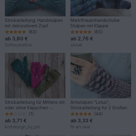
Strickanleitung: Handstulpen
Marktfrauenhandschuhe
mit dekorativem Zopf
Stulpen mit Klappe
(83)
(65)
ab
3,80 €
ab
2,76 €
Schnuckelina
silviak
Strickanleitung für Mittens mit
Armstulpen "Lotus",
oder ohne Käppchen -
Strickanleitung für 2 Größen
TwoTwentyThree
(1)
(44)
ab
3,71 €
ab
3,33 €
knitdesign_by_ym
fil-art-aue