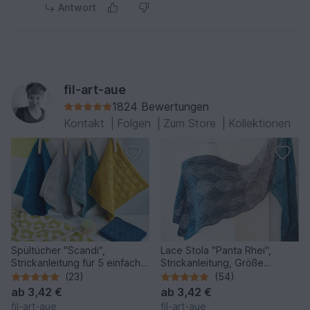
Antwort
fil-art-aue
1824 Bewertungen
Kontakt
|
Folgen
|
Zum Store
|
Kollektionen
Spültücher "Scandi",
Lace Stola "Panta Rhei",
Strickanleitung für 5 einfache
Strickanleitung, Größe
Muster
individualisierbar
(23)
(54)
ab
3,42 €
ab
3,42 €
fil-art-aue
fil-art-aue