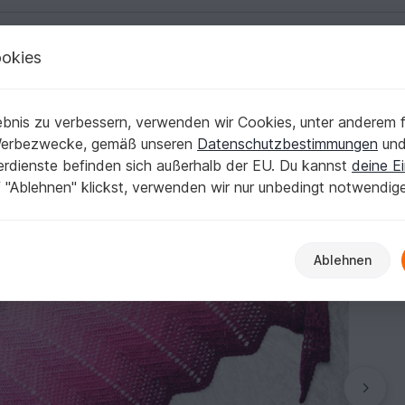
okies
Deutsch | € (EUR)
Kostenlose Anleit
bnis zu verbessern, verwenden wir Cookies, unter anderem f
uch in 2 Varianten
Werbezwecke, gemäß unseren
Datenschutzbestimmungen
un
nerdienste befinden sich außerhalb der EU. Du kannst
deine Ei
 "Ablehnen" klickst, verwenden wir nur unbedingt notwendig
Ablehnen