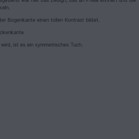
nsgebend war hier das Design, das an Pfeile erinnert und die
keln.
der Bogenkante einen tollen Kontrast bildet.
Zackenkante
wird, ist es ein symmetrisches Tuch.