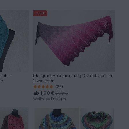
-50%
irith -
Pfeilgrad! Häkelanleitung Dreieckstuch in
ke
2 Varianten
(32)
ab
1,90 €
3,99 €
Wollness Designs