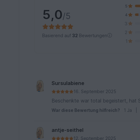
5
5,0
/5
4
3
2
Basierend auf
32
Bewertungen
1
Sursulabiene
16. September 2025
Beschenkte war total begeistert, hat 
War diese Bewertung hilfreich?
1
Ja
|
antje-seithel
12. September 2025