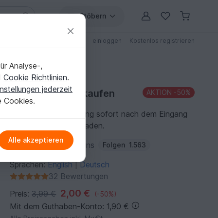
Stöbern
ungen
Anleitungen mit Rabatt
einloggen
Kostenlos registrieren
ür Analyse-,
d
Cookie Richtlinien
.
nstellungen jederzeit
Häkelanleitung kaufen
AKTION
-50%
e Cookies.
Du kannst die Anleitung sofort nach dem Eingang
der Zahlung herunterladen.
Alle akzeptieren
Autor:
Wollness Designs
Folgen
1.563
Sprachen:
English
Deutsch
|
32 Bewertungen
2,00 €
Preis:
3,99 €
(-50%)
Mit dem Guthaben-Konto: 1,90 €