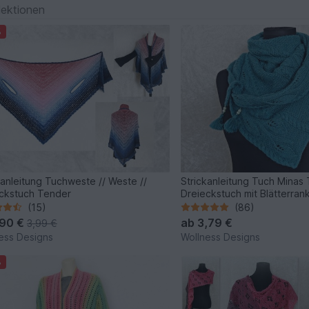
lektionen
%
anleitung Tuchweste // Weste //
Strickanleitung Tuch Minas T
ckstuch Tender
Dreieckstuch mit Blätterran
(15)
(86)
,90 €
ab
3,79 €
3,99 €
ess Designs
Wollness Designs
%