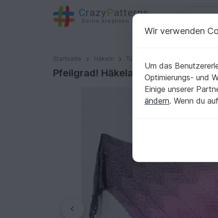
C
razy
P
atterns
Deine kreativen Ideen
Wir verwenden Co
Pfeilgrad! Häkelanleitung Dreieckstuch in 2 Varianten
Startseite
Häkeln
Tücher
Dreieckstücher
Um das Benutzererle
Pfeilgrad! Häkelanleitung Dreieckst
Optimierungs- und 
Einige unserer Part
ändern
. Wenn du auf