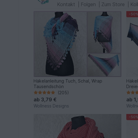
Kontakt
|
Folgen
|
Zum Store
|
Kol
-50
Häkelanleitung Tuch, Schal, Wrap
Häkel
Tausendschön
Dreie
(205)
ab
3,79 €
ab
1
Wollness Designs
Wolln
-50