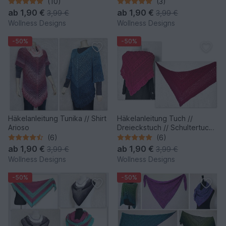
Dreieckstuch Schachmatt
(10)
(3)
ab
1,90 €
ab
1,90 €
3,99 €
3,99 €
Wollness Designs
Wollness Designs
-50%
-50%
Häkelanleitung Tunika // Shirt
Häkelanleitung Tuch //
Arioso
Dreieckstuch // Schultertuch
Hibiskus
(6)
(6)
ab
1,90 €
ab
1,90 €
3,99 €
3,99 €
Wollness Designs
Wollness Designs
-50%
-50%