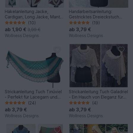
Häkelanleitung Jacke,
Handarbeitsanleitung:
Cardigan, Long Jacke, Mantel
Gestricktes Dreieckstuch
Namaste
"Nimrodel"
(10)
(19)
ab
1,90 €
ab
3,79 €
3,99 €
Wollness Designs
Wollness Designs
Strickanleitung Tuch Tinúviel
Strickanleitung Tuch Galadriel
- Perfekt für Lacegarn und
- Ein Hauch von Eleganz für
elegante Outfits
deine Garderobe
(24)
(4)
ab
3,79 €
ab
3,79 €
Wollness Designs
Wollness Designs