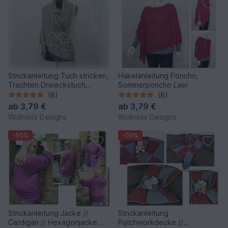
Strickanleitung Tuch stricken,
Häkelanleitung Poncho,
Trachten Dreieckstuch
Sommerponcho Laer
stricken, Stola stricken Eryn
(8)
(8)
ab
3,79 €
ab
3,79 €
Wollness Designs
Wollness Designs
-50%
-50%
Strickanleitung Jacke //
Strickanleitung
Cardigan // Hexagonjacke
Patchworkdecke //