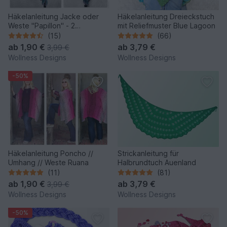
Häkelanleitung Jacke oder
Häkelanleitung Dreieckstuch
Weste "Papillon" - 2
mit Reliefmuster Blue Lagoon
Anleitungen in einem
(15)
(66)
ab
1,90 €
ab
3,79 €
3,99 €
Wollness Designs
Wollness Designs
-50%
Häkelanleitung Poncho //
Strickanleitung für
Umhang // Weste Ruana
Halbrundtuch Auenland
(11)
(81)
ab
1,90 €
ab
3,79 €
3,99 €
Wollness Designs
Wollness Designs
-50%