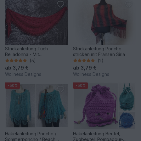
Strickanleitung Tuch
Strickanleitung Poncho
Belladonna - Mit
stricken mit Fransen Siria
Schmetterlingsmotiv und
(5)
(2)
Noppenborte
ab
3,79 €
ab
3,79 €
Wollness Designs
Wollness Designs
-50%
-50%
Häkelanleitung Poncho /
Häkelanleitung Beutel,
Sommerponcho / Beach
Zugbeutel, Pompadour-