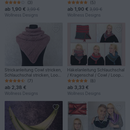
Heksagona
Kuscheldecke // Überwurf
(3)
(5)
Venti
ab
1,90 €
ab
1,90 €
3,99 €
3,99 €
Wollness Designs
Wollness Designs
Strickanleitung Cowl stricken,
Häkelanleitung Schlauchschal
Schlauchschal stricken, Loop
/ Kragenschal / Cowl / Loop
stricken Nelthil
Cozy
(7)
(8)
ab
2,38 €
ab
3,33 €
Wollness Designs
Wollness Designs