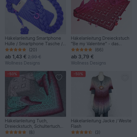
Häkelanleitung Smartphone
Häkelanleitung Dreieckstuch
Hülle / Smartphone Tasche /
"Be my Valentine" - das
Crossbody Bag Cosma
Original!
(20)
(66)
ab
1,43 €
ab
3,79 €
2,99 €
Wollness Designs
Wollness Designs
-50%
-50%
Häkelanleitung Tuch,
Häkelanleitung Jacke / Weste
Dreieckstuch, Schultertuch
Flash
Fantuch
(8)
(3)