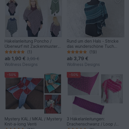
Häkelanleitung Poncho /
Rund um den Hals - Stricke
Überwurf mit Zackenmuster
das wunderschöne Tuch
"Chevron"
Lórien
(1)
(19)
ab
1,90 €
ab
3,79 €
3,99 €
Wollness Designs
Wollness Designs
-50%
-50%
Mystery KAL / MKAL / Mystery
3 Häkelanleitungen:
Knit-a-long Venti
Drachenschwanz / Loop /