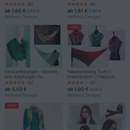
Cover Solana
Beutel Octopouch
(4)
(6)
ab
1,66 €
ab
1,81 €
3,50 €
3,80 €
Wollness Designs
Wollness Designs
-50%
Strickanleitungen - Sparset:
Häkelanleitung Tuch //
Drei Anleitungen für
Dreieckstuch // Halstuch
wunderschöne Tücher!!!
Arien
(4)
(2)
ab
9,03 €
ab
1,90 €
3,99 €
Wollness Designs
Wollness Designs
-50%