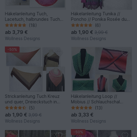
Häkelanleitung Tuch,
Häkelanleitung Tunika //
Lacetuch, halbrundes Tuch
Poncho // Ponika Rosée du
Morgentau
Matin
(18)
(6)
ab
3,79 €
ab
1,90 €
3,99 €
Wollness Designs
Wollness Designs
-50%
Strickanleitung Tuch Kreuz
Häkelanleitung Loop //
und quer, Dreieckstuch in
Möbius // Schlauchschal
zwei Varianten
Fanny
(5)
(13)
ab
1,90 €
ab
3,33 €
3,99 €
Wollness Designs
Wollness Designs
-50%