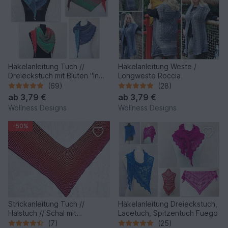
Häkelanleitung Tuch //
Häkelanleitung Weste /
Dreieckstuch mit Blüten "In
Longweste Roccia
Bloom"
(69)
(28)
ab
3,79 €
ab
3,79 €
Wollness Designs
Wollness Designs
-50%
Strickanleitung Tuch //
Häkelanleitung Dreieckstuch,
Halstuch // Schal mit
Lacetuch, Spitzentuch Fuego
Hebemaschen Square Dance
(7)
(25)