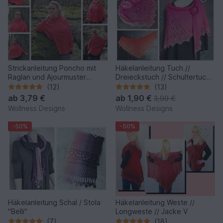
Strickanleitung Poncho mit
Häkelanleitung Tuch //
Raglan und Ajourmuster
Dreieckstuch // Schultertuch
Nessa
Fleur de Lys
(12)
(13)
ab
3,79 €
ab
1,90 €
3,99 €
Wollness Designs
Wollness Designs
-50%
-50%
Häkelanleitung Schal / Stola
Häkelanleitung Weste //
"Belli"
Longweste // Jacke V
(7)
(18)