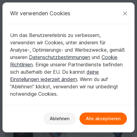
C
razy
P
atterns
Deine kreativen Ideen
Wir verwenden Cookies
Um das Benutzererlebnis zu verbessern,
Deutsch | € (EUR)
einloggen
Kostenlos registrieren
verwenden wir Cookies, unter anderem für
Wollness Designs
Analyse-, Optimierungs- und Werbezwecke, gemäß
Verifiziert
Elite Autor
46k
unseren
Datenschutzbestimmungen
und
Cookie
Richtlinien
. Einige unserer Partnerdienste befinden
1710 Bewertungen
sich außerhalb der EU. Du kannst
deine
Kontakt
|
Folgen
|
Einstellungen jederzeit ändern
. Wenn du auf
Sortieren / Filter
"Ablehnen" klickst, verwenden wir nur unbedingt
notwendige Cookies.
-50%
Ablehnen
Alle akzeptieren