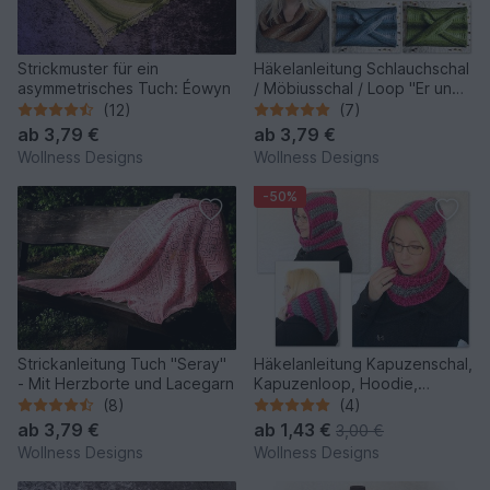
Strickmuster für ein
Häkelanleitung Schlauchschal
asymmetrisches Tuch: Éowyn
/ Möbiusschal / Loop "Er und
Sie"
(12)
(7)
ab
3,79 €
ab
3,79 €
Wollness Designs
Wollness Designs
-50%
Strickanleitung Tuch "Seray"
Häkelanleitung Kapuzenschal,
- Mit Herzborte und Lacegarn
Kapuzenloop, Hoodie,
Scoodie Eventyr
(8)
(4)
ab
3,79 €
ab
1,43 €
3,00 €
Wollness Designs
Wollness Designs