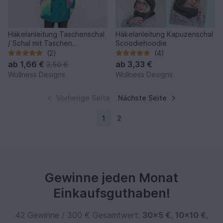
Häkelanleitung Taschenschal
Häkelanleitung Kapuzenschal
/ Schal mit Taschen
Scoodiehoodie
Collomano
(2)
(4)
ab
1,66 €
ab
3,33 €
3,50 €
Wollness Designs
Wollness Designs
Vorherige Seite
Nächste Seite
1
2
Gewinne jeden Monat
Einkaufsguthaben!
42 Gewinne / 300 € Gesamtwert:
30×5 €
,
10×10 €
,