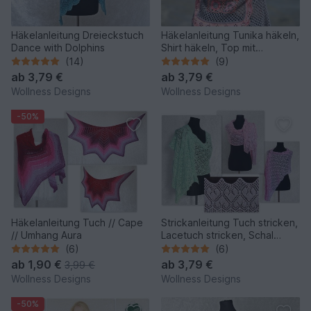
Häkelanleitung Dreieckstuch
Häkelanleitung Tunika häkeln,
Dance with Dolphins
Shirt häkeln, Top mit
Blumenmuster häkeln Flower
(14)
(9)
Power
ab
3,79 €
ab
3,79 €
Wollness Designs
Wollness Designs
-50%
Häkelanleitung Tuch // Cape
Strickanleitung Tuch stricken,
// Umhang Aura
Lacetuch stricken, Schal
stricken, Stola stricken Clair
(6)
(6)
de Lune
ab
1,90 €
ab
3,79 €
3,99 €
Wollness Designs
Wollness Designs
-50%