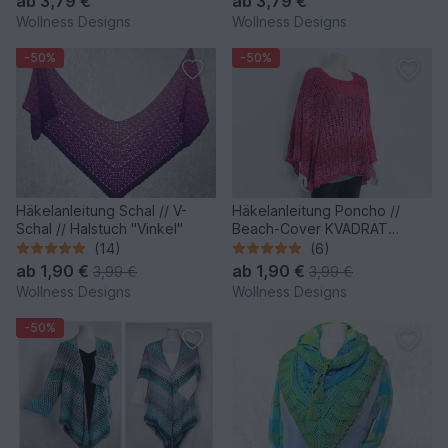
ab
3,79 €
ab
3,79 €
Wollness Designs
Wollness Designs
-50%
-50%
Häkelanleitung Schal // V-
Häkelanleitung Poncho //
Schal // Halstuch "Vinkel"
Beach-Cover KVADRAT
Größe S - XXXL
(14)
(6)
ab
1,90 €
ab
1,90 €
3,99 €
3,99 €
Wollness Designs
Wollness Designs
-50%